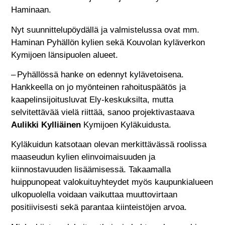
Haminaan.
Nyt suunnittelupöydällä ja valmistelussa ovat mm.
Haminan Pyhällön kylien sekä Kouvolan kyläverkon
Kymijoen länsipuolen alueet.
– Pyhällössä hanke on edennyt kylävetoisena.
Hankkeella on jo myönteinen rahoituspäätös ja
kaapelinsijoitusluvat Ely-keskuksilta, mutta
selvitettävää vielä riittää, sanoo projektivastaava
Aulikki Kylliäinen
Kymijoen Kyläkuidusta.
Kyläkuidun katsotaan olevan merkittävässä roolissa
maaseudun kylien elinvoimaisuuden ja
kiinnostavuuden lisäämisessä. Takaamalla
huippunopeat valokuituyhteydet myös kaupunkialueen
ulkopuolella voidaan vaikuttaa muuttovirtaan
positiivisesti sekä parantaa kiinteistöjen arvoa.