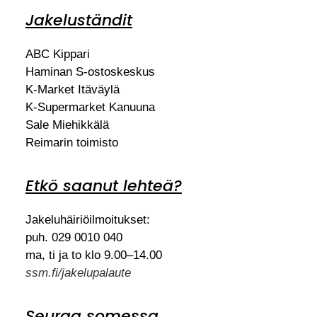
Jakeluständit
ABC Kippari
Haminan S-ostoskeskus
K-Market Itäväylä
K-Supermarket Kanuuna
Sale Miehikkälä
Reimarin toimisto
Etkö saanut lehteä?
Jakeluhäiriöilmoitukset:
puh. 029 0010 040
ma, ti ja to klo 9.00–14.00
ssm.fi/jakelupalaute
Seuraa somessa