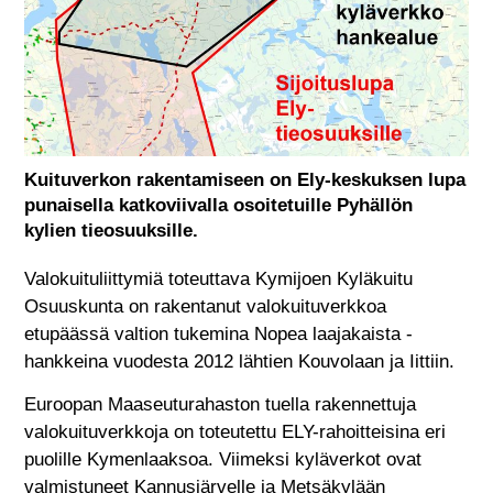
Kuituverkon rakentamiseen on Ely-keskuksen lupa
punaisella katkoviivalla osoitetuille Pyhällön
kylien tieosuuksille.
Valokuituliittymiä toteuttava Kymijoen Kyläkuitu
Osuuskunta on rakentanut valokuituverkkoa
etupäässä valtion tukemina Nopea laajakaista -
hankkeina vuodesta 2012 lähtien Kouvolaan ja Iittiin.
Euroopan Maaseuturahaston tuella rakennettuja
valokuituverkkoja on toteutettu ELY-rahoitteisina eri
puolille Kymenlaaksoa. Viimeksi kyläverkot ovat
valmistuneet Kannusjärvelle ja Metsäkylään