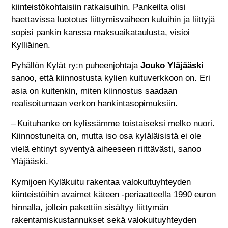
kiinteistökohtaisiin ratkaisuihin. Pankeilta olisi
haettavissa luototus liittymisvaiheen kuluihin ja liittyjä
sopisi pankin kanssa maksuaikataulusta, visioi
Kylliäinen.
Pyhällön Kylät ry:n puheenjohtaja
Jouko Yläjääski
sanoo, että kiinnostusta kylien kuituverkkoon on. Eri
asia on kuitenkin, miten kiinnostus saadaan
realisoitumaan verkon hankintasopimuksiin.
– Kuituhanke on kylissämme toistaiseksi melko nuori.
Kiinnostuneita on, mutta iso osa kyläläisistä ei ole
vielä ehtinyt syventyä aiheeseen riittävästi, sanoo
Yläjääski.
Kymijoen Kyläkuitu rakentaa valokuituyhteyden
kiinteistöihin avaimet käteen -periaatteella 1990 euron
hinnalla, jolloin pakettiin sisältyy liittymän
rakentamiskustannukset sekä valokuituyhteyden