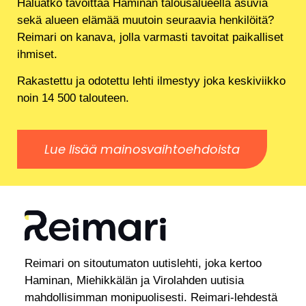
Haluatko tavoittaa Haminan talousalueella asuvia
sekä alueen elämää muutoin seuraavia henkilöitä?
Reimari on kanava, jolla varmasti tavoitat paikalliset
ihmiset.
Rakastettu ja odotettu lehti ilmestyy joka keskiviikko
noin 14 500 talouteen.
Lue lisää mainosvaihtoehdoista
Reimari on sitoutumaton uutislehti, joka kertoo
Haminan, Miehikkälän ja Virolahden uutisia
mahdollisimman monipuolisesti. Reimari-lehdestä