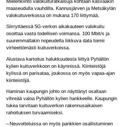
Mielenkiinto valokuituratkaisuja kohtaan kasvaakin
maaseudulla vauhdilla. Kannusjärven ja Metsäkylän
valokuituverkossa on mukana 170 liittymää.
Siirryttäessä 5G-verkon aikakauteen valokuitu
osoittaa vasta todellisen voimansa. 100 Mbit/s ja
suuremmallakin nopeudella liikkuva data toimii
virheettömästi kuituverkoissa.
Alustava kartoitus halukkuudesta liittyä Pyhällön
kylien kuituverkkoon on käynnissä. Kiinteistöjä
kylissä on parisataa, joukossa on myös vapaa-ajan
kiinteistöjä.
Haminan kaupungin johto on näyttänyt osaltaan
vihreää valoa Pyhällön kylien hankkeelle. Kaupungin
tukea tarvitaan kuituverkon rakennusaikaisen
rahoituksen turvaamiseksi.
– Neuvotteluissa on myös pankkien osallistuminen