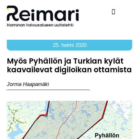
Haminan talousalueen uutislehti
Ilmoita Reimarissa
25. helmi 2020
Myös Pyhällön ja Turkian kylät
kaavailevat digiloikan ottamista
Jorma Haapamäki