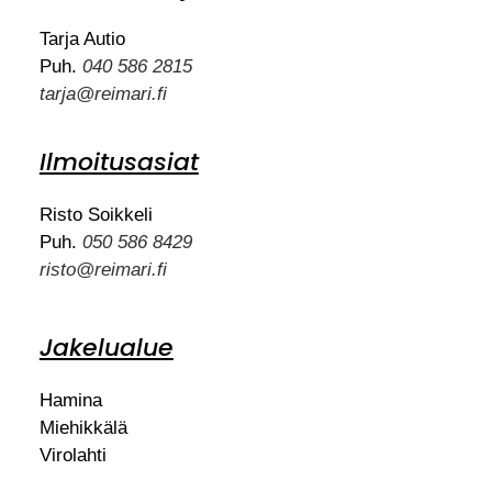
Tarja Autio
Puh.
040 586 2815
tarja@reimari.fi
Ilmoitusasiat
Risto Soikkeli
Puh.
050 586 8429
risto@reimari.fi
Jakelualue
Hamina
Miehikkälä
Virolahti