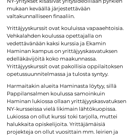
NY-yritykset kisasivat yritysideoillaan pyrkien
mukaan keväällä järjestettävään
valtakunnalliseen finaaliin.
Yrittäjyyskurssit ovat kouluissa vapaaehtoisia.
Vehkalahden koulussa opettajalla on
vedettävänään kaksi kurssia ja Ekamin
Haminan kampus on yrittäjyyskasvatuksen
edelläkävijöitä koko maakunnassa.
Yrittäjyyskurssit ovat pakollisia oppilaitoksen
opetussuunnitelmassa ja tulosta syntyy.
Harmaitakin alueita Haminasta löytyy, sillä
Pappilansalmen koulussa samoinkuin
Haminan lukiossa ollaan yrittäjyyskasvatuksen
NY-kursseissa vielä likimain lähtökuopissa.
Lukiossa on ollut kurssi toki tarjolla, muttei
halukkaita opiskelijoita. Yrittäjämäisiä
projekteja on ollut vuosittain mm. leirien ja