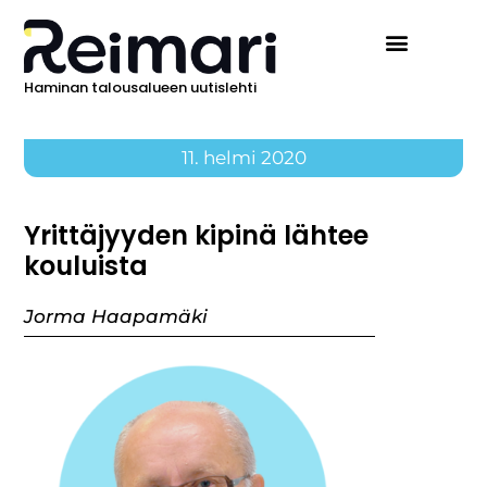
Haminan talousalueen uutislehti
11. helmi 2020
Yrittäjyyden kipinä lähtee
kouluista
Jorma Haapamäki