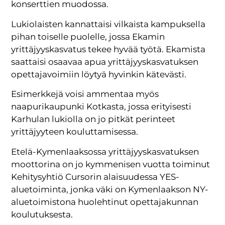
konserttien muodossa.
Lukiolaisten kannattaisi vilkaista kampuksella
pihan toiselle puolelle, jossa Ekamin
yrittäjyyskasvatus tekee hyvää työtä. Ekamista
saattaisi osaavaa apua yrittäjyyskasvatuksen
opettajavoimiin löytyä hyvinkin kätevästi.
Esimerkkejä voisi ammentaa myös
naapurikaupunki Kotkasta, jossa erityisesti
Karhulan lukiolla on jo pitkät perinteet
yrittäjyyteen kouluttamisessa.
Etelä-Kymenlaaksossa yrittäjyyskasvatuksen
moottorina on jo kymmenisen vuotta toiminut
Kehitysyhtiö Cursorin alaisuudessa YES-
aluetoiminta, jonka väki on Kymenlaakson NY-
aluetoimistona huolehtinut opettajakunnan
koulutuksesta.