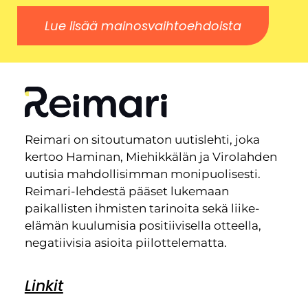
Lue lisää mainosvaihtoehdoista
Reimari on sitoutumaton uutislehti, joka
kertoo Haminan, Miehikkälän ja Virolahden
uutisia mahdollisimman monipuolisesti.
Reimari-lehdestä pääset lukemaan
paikallisten ihmisten tarinoita sekä liike-
elämän kuulumisia positiivisella otteella,
negatiivisia asioita piilottelematta.
Linkit