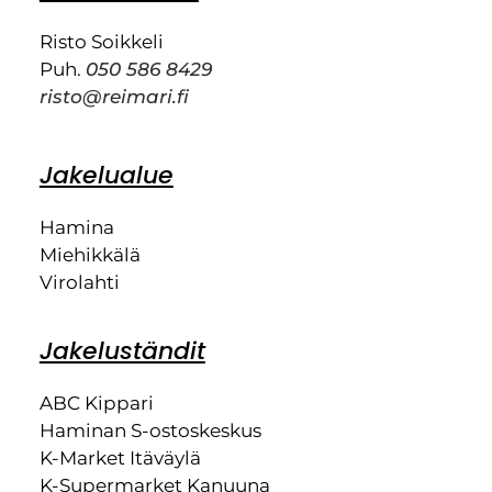
Risto Soikkeli
Puh.
050 586 8429
risto@reimari.fi
Jakelualue
Hamina
Miehikkälä
Virolahti
Jakeluständit
ABC Kippari
Haminan S-ostoskeskus
K-Market Itäväylä
K-Supermarket Kanuuna