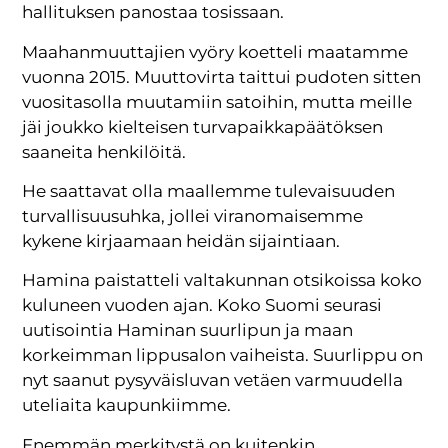
hallituksen panostaa tosissaan.
Maahanmuuttajien vyöry koetteli maatamme
vuonna 2015. Muuttovirta taittui pudoten sitten
vuositasolla muutamiin satoihin, mutta meille
jäi joukko kielteisen turvapaikkapäätöksen
saaneita henkilöitä.
He saattavat olla maallemme tulevaisuuden
turvallisuusuhka, jollei viranomaisemme
kykene kirjaamaan heidän sijaintiaan.
Hamina paistatteli valtakunnan otsikoissa koko
kuluneen vuoden ajan. Koko Suomi seurasi
uutisointia Haminan suurlipun ja maan
korkeimman lippusalon vaiheista. Suurlippu on
nyt saanut pysyväisluvan vetäen varmuudella
uteliaita kaupunkiimme.
Enemmän merkitystä on kuitenkin