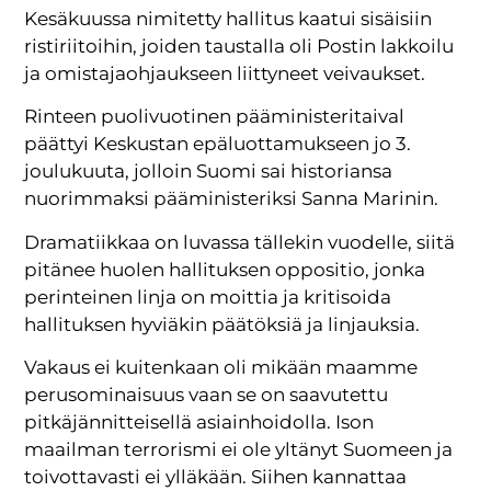
Kesäkuussa nimitetty hallitus kaatui sisäisiin
ristiriitoihin, joiden taustalla oli Postin lakkoilu
ja omistajaohjaukseen liittyneet veivaukset.
Rinteen puolivuotinen pääministeritaival
päättyi Keskustan epäluottamukseen jo 3.
joulukuuta, jolloin Suomi sai historiansa
nuorimmaksi pääministeriksi Sanna Marinin.
Dramatiikkaa on luvassa tällekin vuodelle, siitä
pitänee huolen hallituksen oppositio, jonka
perinteinen linja on moittia ja kritisoida
hallituksen hyviäkin päätöksiä ja linjauksia.
Vakaus ei kuitenkaan oli mikään maamme
perusominaisuus vaan se on saavutettu
pitkäjännitteisellä asiainhoidolla. Ison
maailman terrorismi ei ole yltänyt Suomeen ja
toivottavasti ei ylläkään. Siihen kannattaa