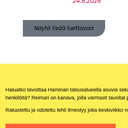
24.6.2026
Näytä lisää luettavaa
Haluatko tavoittaa Haminan talousalueella asuvia se
henkilöitä? Reimari on kanava, jolla varmasti tavoitat p
Rakastettu ja odotettu lehti ilmestyy joka keskiviikko 