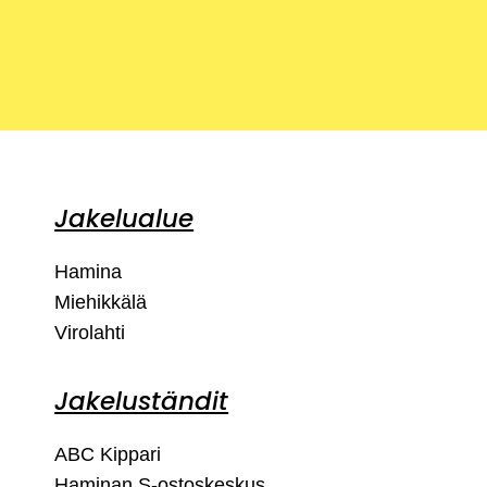
Jakelualue
Hamina
Miehikkälä
Virolahti
Jakeluständit
ABC Kippari
Haminan S-ostoskeskus