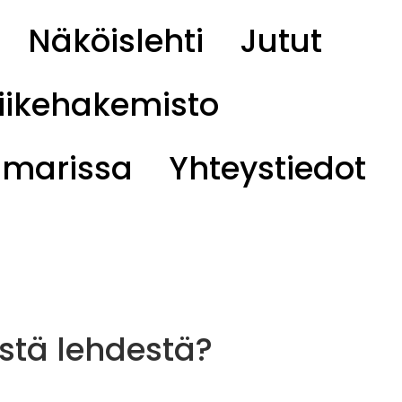
Näköislehti
Jutut
iikehakemisto
eimarissa
Yhteystiedot
ästä lehdestä?