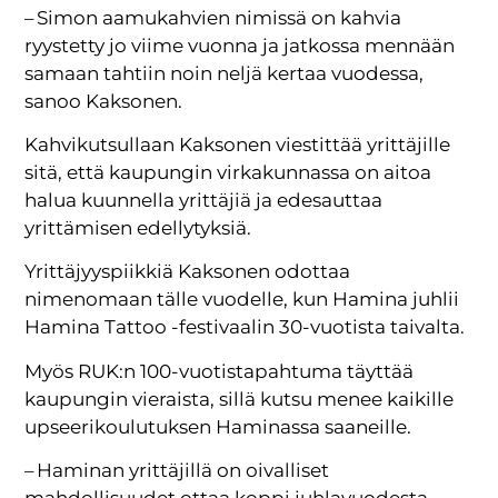
– Simon aamukahvien nimissä on kahvia
ryystetty jo viime vuonna ja jatkossa mennään
samaan tahtiin noin neljä kertaa vuodessa,
sanoo Kaksonen.
Kahvikutsullaan Kaksonen viestittää yrittäjille
sitä, että kaupungin virkakunnassa on aitoa
halua kuunnella yrittäjiä ja edesauttaa
yrittämisen edellytyksiä.
Yrittäjyyspiikkiä Kaksonen odottaa
nimenomaan tälle vuodelle, kun Hamina juhlii
Hamina Tattoo -festivaalin 30-vuotista taivalta.
Myös RUK:n 100-vuotistapahtuma täyttää
kaupungin vieraista, sillä kutsu menee kaikille
upseerikoulutuksen Haminassa saaneille.
– Haminan yrittäjillä on oivalliset