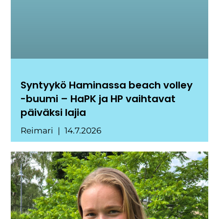
Syntyykö Haminassa beach volley
-buumi – HaPK ja HP vaihtavat
päiväksi lajia
Reimari
14.7.2026