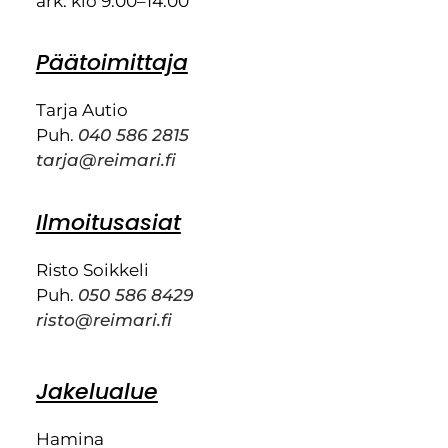
ark. klo 9.00–14.00
Päätoimittaja
Tarja Autio
Puh.
040 586 2815
tarja@reimari.fi
Ilmoitusasiat
Risto Soikkeli
Puh.
050 586 8429
risto@reimari.fi
Jakelualue
Hamina