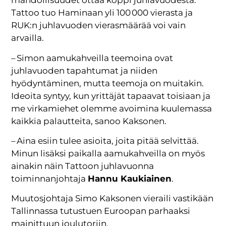
mahdollisuudet ottaa koppi juhlavuodesta.
Tattoo tuo Haminaan yli 100 000 vierasta ja
RUK:n juhlavuoden vierasmäärää voi vain
arvailla.
– Simon aamukahveilla teemoina ovat
juhlavuoden tapahtumat ja niiden
hyödyntäminen, mutta teemoja on muitakin.
Ideoita syntyy, kun yrittäjät tapaavat toisiaan ja
me virkamiehet olemme avoimina kuulemassa
kaikkia palautteita, sanoo Kaksonen.
– Aina esiin tulee asioita, joita pitää selvittää.
Minun lisäksi paikalla aamukahveilla on myös
ainakin näin Tattoon juhlavuonna
toiminnanjohtaja
Hannu Kaukiainen
.
Muutosjohtaja Simo Kaksonen vieraili vastikään
Tallinnassa tutustuen Euroopan parhaaksi
mainittuun joulutoriin.