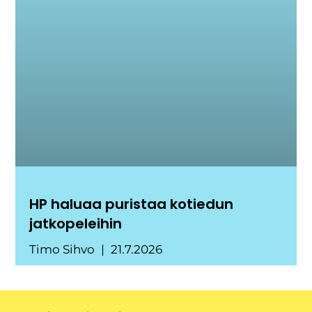
HP haluaa puristaa kotiedun
jatkopeleihin
Timo Sihvo
21.7.2026