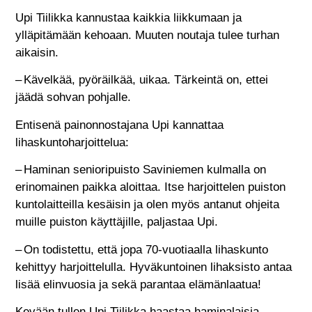
Upi Tiilikka kannustaa kaikkia liikkumaan ja
ylläpitämään kehoaan. Muuten noutaja tulee turhan
aikaisin.
– Kävelkää, pyöräilkää, uikaa. Tärkeintä on, ettei
jäädä sohvan pohjalle.
Entisenä painonnostajana Upi kannattaa
lihaskuntoharjoittelua:
– Haminan senioripuisto Saviniemen kulmalla on
erinomainen paikka aloittaa. Itse harjoittelen puiston
kuntolaitteilla kesäisin ja olen myös antanut ohjeita
muille puiston käyttäjille, paljastaa Upi.
– On todistettu, että jopa 70-vuotiaalla lihaskunto
kehittyy harjoittelulla. Hyväkuntoinen lihaksisto antaa
lisää elinvuosia ja sekä parantaa elämänlaatua!
Kevään tullen Upi Tiilikka haastaa haminalaisia