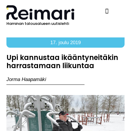
Haminan talousalueen uutislehti
Ilmoita Reimarissa
17. joulu 2019
Upi kannustaa ikääntyneitäkin
harrastamaan liikuntaa
Jorma Haapamäki