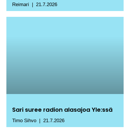
Reimari
21.7.2026
Sari suree radion alasajoa Yle:ssä
Timo Sihvo
21.7.2026