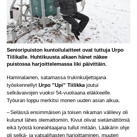
Senioripuiston kuntoilulaitteet ovat tuttuja Urpo
Tiilikalle. Huhtikuusta alkaen hänet näkee
puistossa harjoittelemassa liki päivittäin.
Haminalainen, satamassa trukinkuljettajana
työskennellyt
Urpo ”Upi” Tiilikka
joutui
selkävaivojen vuoksi 54-vuotiaana eläkkeelle.
Työuran loppu merkitsi monen uuden asian alkua.
– Selässä ensimmäisen ja toisen nikaman välilevy oli
kulunut lähes olemattomiin. Kivut olivat sietämättömiä
eikä työstä koneahtaajana tullut mitään. Lääkärin ohje
oli selkä- ja vatsalihasten harjoittaminen, muuten