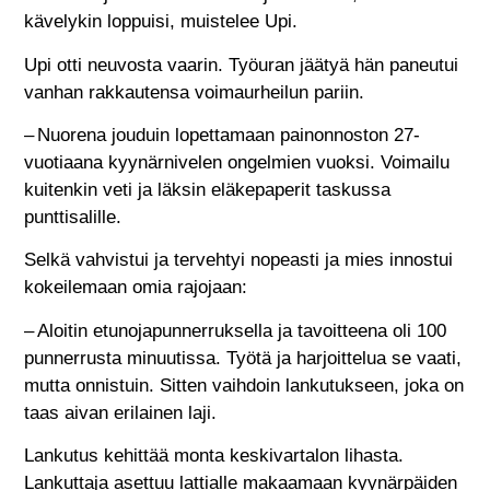
kävelykin loppuisi, muistelee Upi.
Upi otti neuvosta vaarin. Työuran jäätyä hän paneutui
vanhan rakkautensa voimaurheilun pariin.
– Nuorena jouduin lopettamaan painonnoston 27-
vuotiaana kyynärnivelen ongelmien vuoksi. Voimailu
kuitenkin veti ja läksin eläkepaperit taskussa
punttisalille.
Selkä vahvistui ja tervehtyi nopeasti ja mies innostui
kokeilemaan omia rajojaan:
– Aloitin etunojapunnerruksella ja tavoitteena oli 100
punnerrusta minuutissa. Työtä ja harjoittelua se vaati,
mutta onnistuin. Sitten vaihdoin lankutukseen, joka on
taas aivan erilainen laji.
Lankutus kehittää monta keskivartalon lihasta.
Lankuttaja asettuu lattialle makaamaan kyynärpäiden