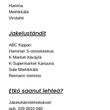
Hamina
Miehikkälä
Virolahti
Jakeluständit
ABC Kippari
Haminan S-ostoskeskus
K-Market Itäväylä
K-Supermarket Kanuuna
Sale Miehikkälä
Reimarin toimisto
Etkö saanut lehteä?
Jakeluhäiriöilmoitukset:
puh. 029 0010 040