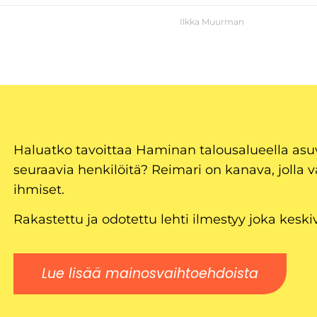
Ilkka Muurman
Haluatko tavoittaa Haminan talousalueella as
seuraavia henkilöitä? Reimari on kanava, jolla v
ihmiset.
Rakastettu ja odotettu lehti ilmestyy joka keski
Lue lisää mainosvaihtoehdoista