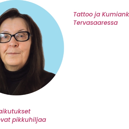
Tattoo ja Kumian
Tervasaaressa
aikutukset
vat pikkuhiljaa