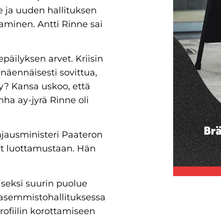
e ja uuden hallituksen
taminen. Antti Rinne sai
epäilyksen arvet. Kriisin
in näennäisesti sovittua,
ty? Kansa uskoo, että
nha ay-jyrä Rinne oli
hjausministeri Paateron
yt luottamustaan. Hän
iseksi suurin puolue
vasemmistohallituksessa
rofiilin korottamiseen