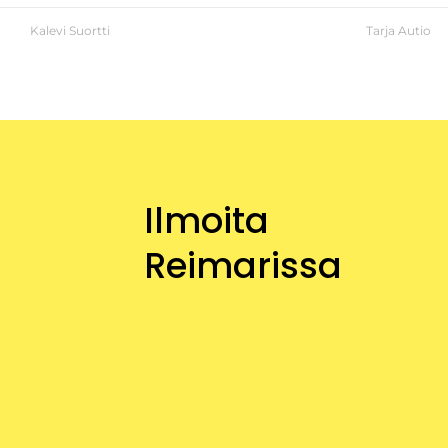
Kalevi Suortti
Tarja Autio
Ilmoita
Reimarissa