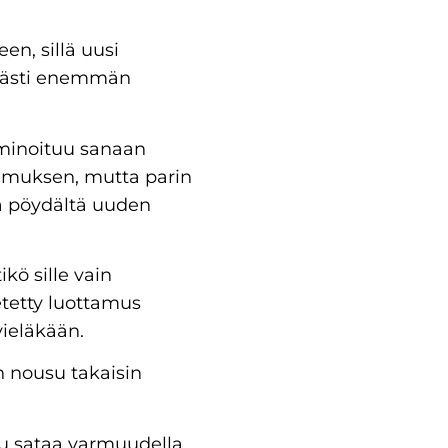
en, sillä uusi
lvästi enemmän
lminoituu sanaan
amuksen, mutta parin
ta pöydältä uuden
kö sille vain
tetty luottamus
vieläkään.
n nousu takaisin
ilu sataa varmuudella