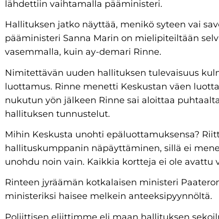
lähdettiin vaihtamalla pääministeri.
Hallituksen jatko näyttää, menikö syteen vai save
pääministeri Sanna Marin on mielipiteiltään se
vasemmalla, kuin ay-demari Rinne.
Nimitettävän uuden hallituksen tulevaisuus ku
luottamus. Rinne menetti Keskustan väen luott
nukutun yön jälkeen Rinne sai aloittaa puhtaal
hallituksen tunnustelut.
Mihin Keskusta unohti epäluottamuksensa? Riitti
hallituskumppanin näpäyttäminen, sillä ei mene
unohdu noin vain. Kaikkia kortteja ei ole avattu 
Rinteen jyräämän kotkalaisen ministeri Paatero
ministeriksi haisee melkein anteeksipyynnöltä.
Poliittisen eliittimme eli maan hallituksen seko