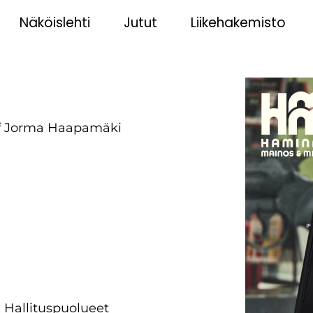
Näköislehti
Jutut
Liikehakemisto
i. Hallituspuolueet