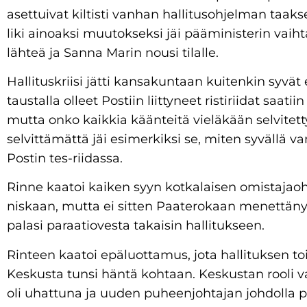
asettuivat kiltisti vanhan hallitusohjelman taaks
liki ainoaksi muutokseksi jäi pääministerin vaih
lähteä ja Sanna Marin nousi tilalle.
Hallituskriisi jätti kansakuntaan kuitenkin syvät 
taustalla olleet Postiin liittyneet ristiriidat saati
mutta onko kaikkia käänteitä vieläkään selvitet
selvittämättä jäi esimerkiksi se, miten syvällä va
Postin tes-riidassa.
Rinne kaatoi kaiken syyn kotkalaisen omistajao
niskaan, mutta ei sitten Paaterokaan menettän
palasi paraatiovesta takaisin hallitukseen.
Rinteen kaatoi epäluottamus, jota hallituksen to
Keskusta tunsi häntä kohtaan. Keskustan rooli 
oli uhattuna ja uuden puheenjohtajan johdolla p