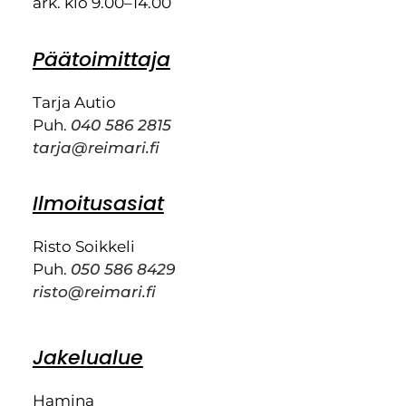
ark. klo 9.00–14.00
Päätoimittaja
Tarja Autio
Puh.
040 586 2815
tarja@reimari.fi
Ilmoitusasiat
Risto Soikkeli
Puh.
050 586 8429
risto@reimari.fi
Jakelualue
Hamina