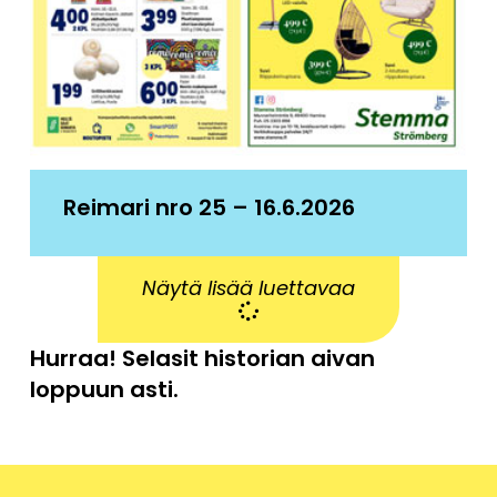
Reimari nro 25 – 16.6.2026
Näytä lisää luettavaa
Hurraa! Selasit historian aivan
loppuun asti.