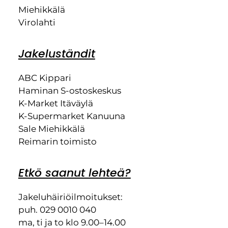
Miehikkälä
Virolahti
Jakeluständit
ABC Kippari
Haminan S-ostoskeskus
K-Market Itäväylä
K-Supermarket Kanuuna
Sale Miehikkälä
Reimarin toimisto
Etkö saanut lehteä?
Jakeluhäiriöilmoitukset:
puh. 029 0010 040
ma, ti ja to klo 9.00–14.00