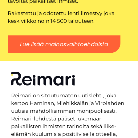
tavoitat paikalliset ihmiset.
Rakastettu ja odotettu lehti ilmestyy joka
keskiviikko noin 14 500 talouteen.
Lue lisää mainosvaihtoehdoista
Reimari on sitoutumaton uutislehti, joka
kertoo Haminan, Miehikkälän ja Virolahden
uutisia mahdollisimman monipuolisesti.
Reimari-lehdestä pääset lukemaan
paikallisten ihmisten tarinoita sekä liike-
elämän kuulumisia positiivisella otteella,