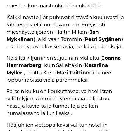
miesten kuin naistenkin äänenkäyttöä.
Kaikki näyttelijät puhuvat riittävän kuuluvasti ja
rähisevät vielä luontevammin. Erityisesti
miesnäyttelijöiden – kiltin Mikan (
Jan
Mykkänen
) ja kiivaan Tommin (
Petri Syrjänen
)
– selittelyt ovat koskettavia, herkkiä ja karskeja.
Naisilta kiljuminen sujuu niin Mallalta (
Joanna
Hammarberg
) kuin Sallaltakin (
Katariina
Myller
), mutta Kirsi (
Mari Teittine
n) panee
loppuriidoissa vielä paremmaksi.
Farssin kulku on koukuttavaa, valheellisten
selittelyjen ja nimittelyjen takaa paljastuu
hassuja kuvioita ja tunnetiloja pelkän
humalassa toilailun lisäksi.
Hääjuhlien viettopaikaksi valitun hotellin