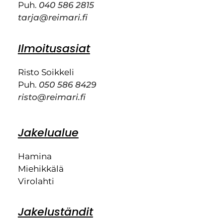
Puh.
040 586 2815
tarja@reimari.fi
Ilmoitusasiat
Risto Soikkeli
Puh.
050 586 8429
risto@reimari.fi
Jakelualue
Hamina
Miehikkälä
Virolahti
Jakeluständit