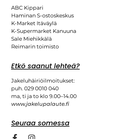
ABC Kippari
Haminan S-ostoskeskus
K-Market Itäväylä
K-Supermarket Kanuuna
Sale Miehikkälä
Reimarin toimisto
Etkö saanut lehteä?
Jakeluhäiriöilmoitukset:
puh. 029 0010 040
ma, ti ja to klo 9.00–14.00
www.jakelupalaute.fi
Seuraa somessa