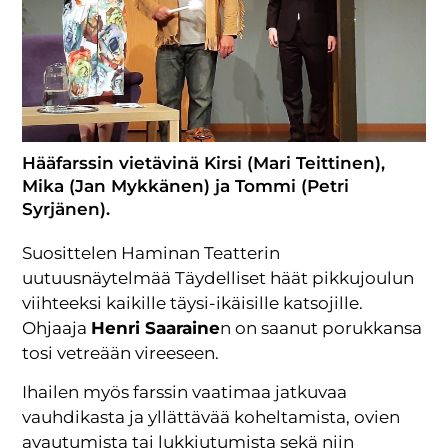
Hääfarssin vietävinä Kirsi (Mari Teittinen),
Mika (Jan Mykkänen) ja Tommi (Petri
Syrjänen).
Suosittelen Haminan Teatterin
uutuusnäytelmää Täydelliset häät pikkujoulun
viihteeksi kaikille täysi-ikäisille katsojille.
Ohjaaja
Henri Saaraine
n on saanut porukkansa
tosi vetreään vireeseen.
Ihailen myös farssin vaatimaa jatkuvaa
vauhdikasta ja yllättävää koheltamista, ovien
avautumista tai lukkiutumista sekä niin