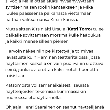
siivooja Malla ottaa aluksi hyväähyvyyttään
syntisen naisen roolin kantaakseen ja Mika
luulee päässeensä pälkähästä viettämään
häitään valitsemansa Kirsin kanssa.
Mutta sitten Kirsin äiti Ursula (
Katri Torro
) tulee
paikalle sovittamaan morsmaikulle hääpukua
ja kaikki menee silleen pieleen.
Harvoin näkee niin pelkistettyä ja toimivaa
lavastusta kuin Haminan teatteritalossa, jossa
näyttämön keskellä on vain puoliväliin ulottuva
seinä, jonka ovi erottaa kaksi hotellihuonetta
toisistaan.
Katsomosta voi samanaikaisesti seurata
näyttelijöiden tekemisiä kummassakin
huoneessa etunäyttämöllä.
Ohjaaja Henri Saarainen on saanut näyttelijänsä