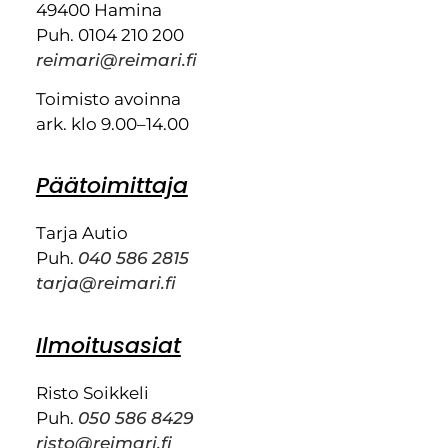
49400 Hamina
Puh. 0104 210 200
reimari@reimari.fi
Toimisto avoinna
ark. klo 9.00–14.00
Päätoimittaja
Tarja Autio
Puh.
040 586 2815
tarja@reimari.fi
Ilmoitusasiat
Risto Soikkeli
Puh.
050 586 8429
risto@reimari.fi