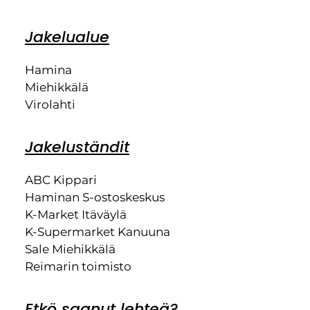
Jakelualue
Hamina
Miehikkälä
Virolahti
Jakeluständit
ABC Kippari
Haminan S-ostoskeskus
K-Market Itäväylä
K-Supermarket Kanuuna
Sale Miehikkälä
Reimarin toimisto
Etkö saanut lehteä?