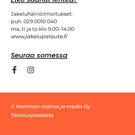
Jakeluhäiriöilmoitukset:
puh. 029 0010 040
ma, ti ja to klo 9.00–14.00
www.jakelupalaute.fi
Seuraa somessa
©
Haminan mainos ja media Oy
Tietosuojaseloste