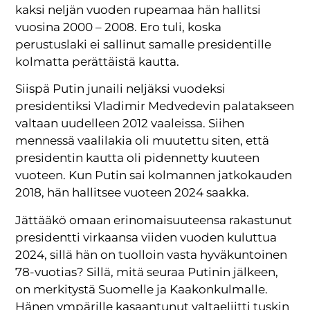
kaksi neljän vuoden rupeamaa hän hallitsi
vuosina 2000 – 2008. Ero tuli, koska
perustuslaki ei sallinut samalle presidentille
kolmatta perättäistä kautta.
Siispä Putin junaili neljäksi vuodeksi
presidentiksi Vladimir Medvedevin palatakseen
valtaan uudelleen 2012 vaaleissa. Siihen
mennessä vaalilakia oli muutettu siten, että
presidentin kautta oli pidennetty kuuteen
vuoteen. Kun Putin sai kolmannen jatkokauden
2018, hän hallitsee vuoteen 2024 saakka.
Jättääkö omaan erinomaisuuteensa rakastunut
presidentti virkaansa viiden vuoden kuluttua
2024, sillä hän on tuolloin vasta hyväkuntoinen
78-vuotias? Sillä, mitä seuraa Putinin jälkeen,
on merkitystä Suomelle ja Kaakonkulmalle.
Hänen ympärille kasaantunut valtaeliitti tuskin