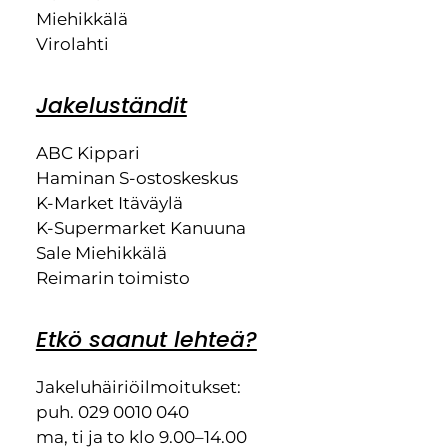
Miehikkälä
Virolahti
Jakeluständit
ABC Kippari
Haminan S-ostoskeskus
K-Market Itäväylä
K-Supermarket Kanuuna
Sale Miehikkälä
Reimarin toimisto
Etkö saanut lehteä?
Jakeluhäiriöilmoitukset:
puh. 029 0010 040
ma, ti ja to klo 9.00–14.00