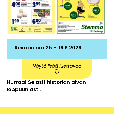
Reimari nro 25 – 16.6.2026
Näytä lisää luettavaa
Hurraa! Selasit historian aivan
loppuun asti.