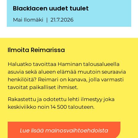
Blacklacen uudet tuulet
Mai Ilomäki
21.7.2026
Ilmoita Reimarissa
Haluatko tavoittaa Haminan talousalueella
asuvia sekä alueen elämää muutoin seuraavia
henkilöitä? Reimari on kanava, jolla varmasti
tavoitat paikalliset ihmiset.
Rakastettu ja odotettu lehti ilmestyy joka
keskiviikko noin 14 500 talouteen.
Lue lisää mainosvaihtoehdoista