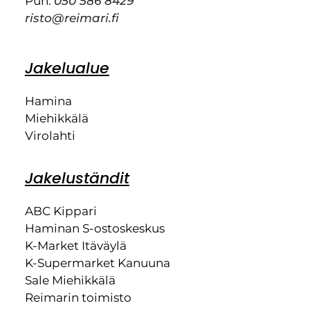
Puh.
050 586 8429
risto@reimari.fi
Jakelualue
Hamina
Miehikkälä
Virolahti
Jakeluständit
ABC Kippari
Haminan S-ostoskeskus
K-Market Itäväylä
K-Supermarket Kanuuna
Sale Miehikkälä
Reimarin toimisto