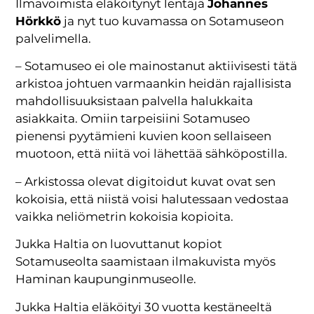
Ilmavoimista eläköitynyt lentäjä
Johannes
Hörkkö
ja nyt tuo kuvamassa on Sotamuseon
palvelimella.
– Sotamuseo ei ole mainostanut aktiivisesti tätä
arkistoa johtuen varmaankin heidän rajallisista
mahdollisuuksistaan palvella halukkaita
asiakkaita. Omiin tarpeisiini Sotamuseo
pienensi pyytämieni kuvien koon sellaiseen
muotoon, että niitä voi lähettää sähköpostilla.
– Arkistossa olevat digitoidut kuvat ovat sen
kokoisia, että niistä voisi halutessaan vedostaa
vaikka neliömetrin kokoisia kopioita.
Jukka Haltia on luovuttanut kopiot
Sotamuseolta saamistaan ilmakuvista myös
Haminan kaupunginmuseolle.
Jukka Haltia eläköityi 30 vuotta kestäneeltä