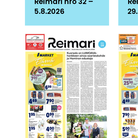
Reimari nro 32 –
Re
5.8.2026
29