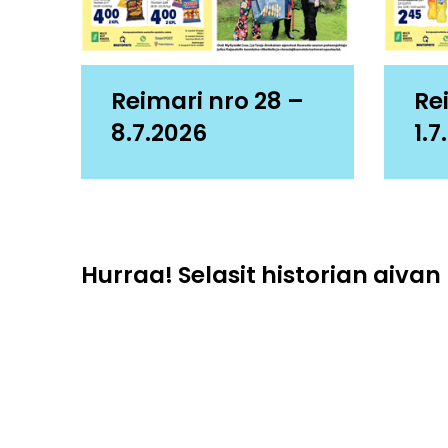
Reimari nro 28 –
Re
8.7.2026
1.7
Hurraa! Selasit historian aivan