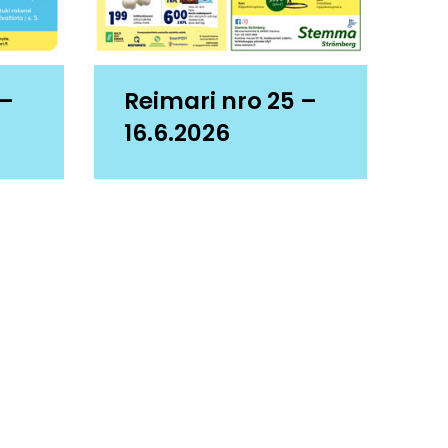
 –
Reimari nro 25 –
16.6.2026