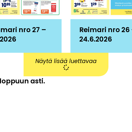
imari nro 27 –
Reimari nro 26
.2026
24.6.2026
Näytä lisää luettavaa
 loppuun asti.