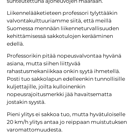
suhteutettuna ajoneuvojen määrään.
Liikennelääketieteen professori tylyttääkin
valvontakulttuuriamme siitä, että meillä
Suomessa mennään liikenneturvallisuuden
kehittämisessä sakkotulojen kerääminen
edellä.
Professorikin pitää nopeusvalvontaa hyvänä
asiana, mutta siihen liittyvää
rahastusmekaniikkaa onkin syytä ihmetellä.
Posti tuo sakkolapun edelleenkin tunnollisille
kuljettajille, joilta kulloinenkin
nopeusrajoitusmerkki jää havaitsematta
jostakin syystä.
Pieni ylitys ei sakkoa tuo, mutta hyvätuloiselle
20 km/h ylitys antaa jo reippaan muistutuksen
varomattomuudesta.