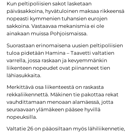
Kun peltipoliisien sakot lasketaan
päiväsakkoina, hyvätuloinen maksaa rikkeensä
nopeasti kymmenien tuhansien eurojen
sakkoina. Vastaavaa mekanismia ei ole
ainakaan muissa Pohjoismaissa.
Suorastaan erinomaisena uusien peltipoliisien
tuloa pidetään Hamina – Taavetti valtatien
varrella, jossa raskaan ja kevyemmänkin
liikenteen nopeudet ovat piinanneet tien
lähiasukkaita.
Merkittävä osa liikenteestä on raskasta
rekkaliikennettä. Mäkinen tie pakottaa rekat
vauhdittamaan menoaan alamäessä, jotta
seuraavaan ylämäkeen pääsee hyvillä
nopeuksilla.
Valtatie 26 on pääosiltaan myös lähiliikennetie,