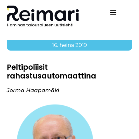
Haminan talousalueen uutislehti
Ilmoita Reimarissa
16. heinä 2019
Peltipoliisit
rahastusautomaattina
Jorma Haapamäki