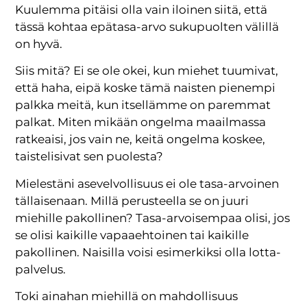
Kuulemma pitäisi olla vain iloinen siitä, että
tässä kohtaa epätasa-arvo sukupuolten välillä
on hyvä.
Siis mitä? Ei se ole okei, kun miehet tuumivat,
että haha, eipä koske tämä naisten pienempi
palkka meitä, kun itsellämme on paremmat
palkat. Miten mikään ongelma maailmassa
ratkeaisi, jos vain ne, keitä ongelma koskee,
taistelisivat sen puolesta?
Mielestäni asevelvollisuus ei ole tasa-arvoinen
tällaisenaan. Millä perusteella se on juuri
miehille pakollinen? Tasa-arvoisempaa olisi, jos
se olisi kaikille vapaaehtoinen tai kaikille
pakollinen. Naisilla voisi esimerkiksi olla lotta-
palvelus.
Toki ainahan miehillä on mahdollisuus