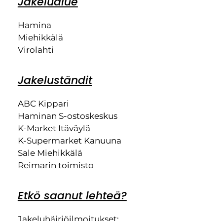
Jakelualue
Hamina
Miehikkälä
Virolahti
Jakeluständit
ABC Kippari
Haminan S-ostoskeskus
K-Market Itäväylä
K-Supermarket Kanuuna
Sale Miehikkälä
Reimarin toimisto
Etkö saanut lehteä?
Jakeluhäiriöilmoitukset: