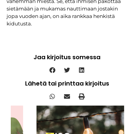
vähemmän miestä. Se, että ihmisen pakottaa
sietämään ja mukamas nauttimaan jostakin
jopa vuoden ajan, on aika rankkaa henkistä
kidutusta.
Jaa kirjoitus somessa
Lähetä tai printtaa kirjoitus