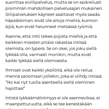
suorittaa siviilipalvelus, mutta se on epäreilusti
pisimmän mahdollisen palvelusajan mukainen.
Siilipalveluksen käyneet saattavat myös saada
häpeäleiman: eivät ole aitoja miehiä, kunnon
äijiä, kun eivät halunneet metsässä ryömiä.
Asenne, että intti tekee pojista miehiä ja että
kaikkien miesten pitäisi rakastaa intissä
olemista, on typerä. Se on okei, jos joku siellä
tykkää olla, varmasti monikin, mutta eivät
kaikki tykkää siellä olemisesta.
Ihmiset ovat kaikki yksilöitä, eikä ole reilua
mennä sanomaan jollekin, joka ei viihdy intissä:
”No kai nyt tuolla asenteella siellä oleminen
hajottaa!”
Intistä tykkäämättömyys ei ole asennevikaa, ei
maanpetturuutta, eikä se tee kenestäkään