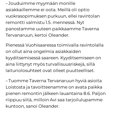
– Jouduimme myymään monille
asiakkaillemme ei oota. Meillä oli optio
vuokrasopimuksen purkuun, ellei ravintolan
remontti valmistu 1.5. mennessä. Nyt
panostamme uuteen paikkaamme Taverna
Tervanaruun, kertoi Oleander.
Pienessä Vuohisaaressa toimivalla ravintolalla
on ollut aina ongelmia asiakkaiden
kyyditsemisessä saareen. Kyyditsemiseen on
aina liittynyt myös turvallisuusriskejä, sillä
laituriolosuhteet ovat olleet puutteelliset.
– Tuomme Taverna Tervanaruun hyviä asioita
Loistosta ja tavoitteenamme on avata paikka
pienen remontin jälkeen lauantaina 8.6. Paljon
riippuu siitä, milloin Avi saa tarjoilulupamme
kuntoon, sanoi Oleander.