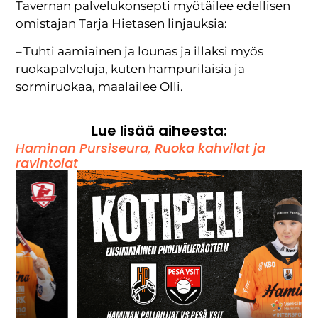
Tavernan palvelukonsepti myötäilee edellisen
omistajan Tarja Hietasen linjauksia:
– Tuhti aamiainen ja lounas ja illaksi myös
ruokapalveluja, kuten hampurilaisia ja
sormiruokaa, maalailee Olli.
Lue lisää aiheesta:
Haminan Pursiseura
,
Ruoka kahvilat ja
ravintolat