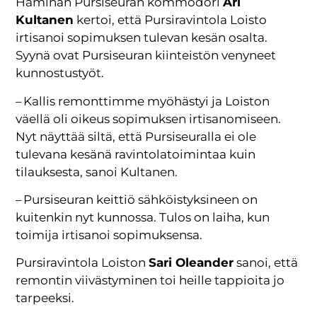
Haminan Pursiseuran kommodori
Ari
Kultanen
kertoi, että Pursiravintola Loisto
irtisanoi sopimuksen tulevan kesän osalta.
Syynä ovat Pursiseuran kiinteistön venyneet
kunnostustyöt.
– Kallis remonttimme myöhästyi ja Loiston
väellä oli oikeus sopimuksen irtisanomiseen.
Nyt näyttää siltä, että Pursiseuralla ei ole
tulevana kesänä ravintolatoimintaa kuin
tilauksesta, sanoi Kultanen.
– Pursiseuran keittiö sähköistyksineen on
kuitenkin nyt kunnossa. Tulos on laiha, kun
toimija irtisanoi sopimuksensa.
Pursiravintola Loiston
Sari Oleander
sanoi, että
remontin viivästyminen toi heille tappioita jo
tarpeeksi.