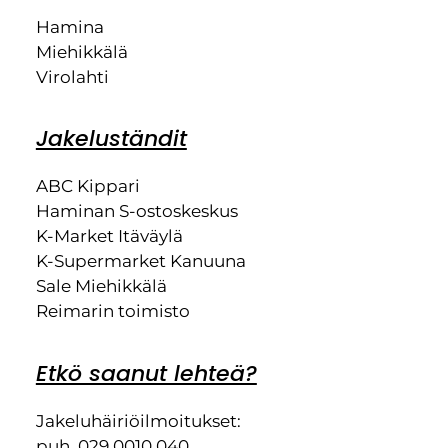
Hamina
Miehikkälä
Virolahti
Jakeluständit
ABC Kippari
Haminan S-ostoskeskus
K-Market Itäväylä
K-Supermarket Kanuuna
Sale Miehikkälä
Reimarin toimisto
Etkö saanut lehteä?
Jakeluhäiriöilmoitukset:
puh. 029 0010 040