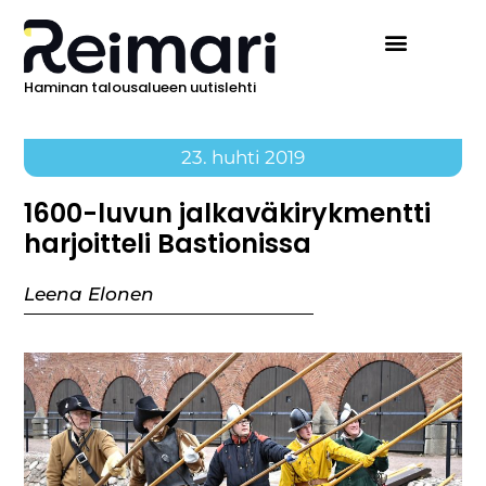
Haminan talousalueen uutislehti
23. huhti 2019
1600-luvun jalkaväkirykmentti
harjoitteli Bastionissa
Leena Elonen