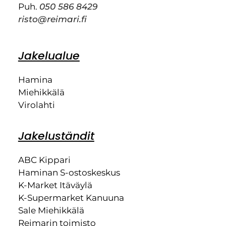
Puh.
050 586 8429
risto@reimari.fi
Jakelualue
Hamina
Miehikkälä
Virolahti
Jakeluständit
ABC Kippari
Haminan S-ostoskeskus
K-Market Itäväylä
K-Supermarket Kanuuna
Sale Miehikkälä
Reimarin toimisto