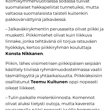
Kolmikymmenvuotisessa sodassa tulivat
suomalaiset hakkapeliitat tunnetuiksi, mutta
valtaosa suomalaisista taisteli kuitenkin
pakkovärvättyinä jalkaväessä.
– Jalkaväkirykmentin perusaseita olivat piikki ja
musketti. Piikkimiehet olivat kuin liikkuva
linnake, jonka tehtävänä oli torjua ratsuväen
hyökkäys, kertoo piikkiryhmän kouluttaja
Konsta Nikkanen
.
Piikin, lähes viisimetrisen piikkipäisen seipään
käsittely tiiviissä ryhmämuodostelmassa vaatii
täsmällisyyttä ja yhtäaikaisuutta. Piikkiäksiisiin
osallistunut
Teemu Kuitunen
oppi nopeasti
oikeat liikkeet.
– Tulin paikalle mielenkiinnosta. Komennot
olivat aluksi tietysti outoja, mutta kavereita
seuraamalla pääsi nopeasti jyvälle hommasta,