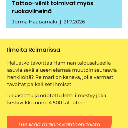
Tattoo-viinit toimivat myös
ruokaviineinä
Jorma Haapamäki
21.7.2026
Ilmoita Reimarissa
Haluatko tavoittaa Haminan talousalueella
asuvia sekä alueen elämää muutoin seuraavia
henkilöitä? Reimari on kanava, jolla varmasti
tavoitat paikalliset ihmiset.
Rakastettu ja odotettu lehti ilmestyy joka
keskiviikko noin 14 500 talouteen.
Lue lisää mainosvaihtoehdoista