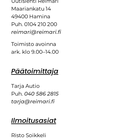
Uutislehti Reimari
Maariankatu 14
49400 Hamina
Puh. 0104 210 200
reimari@reimari.fi
Toimisto avoinna
ark. klo 9.00–14.00
Päätoimittaja
Tarja Autio
Puh.
040 586 2815
tarja@reimari.fi
Ilmoitusasiat
Risto Soikkeli