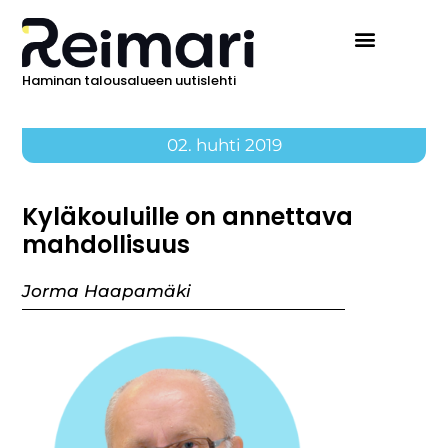
Haminan talousalueen uutislehti
Ilmoita Reimarissa
02. huhti 2019
Kyläkouluille on annettava
mahdollisuus
Jorma Haapamäki