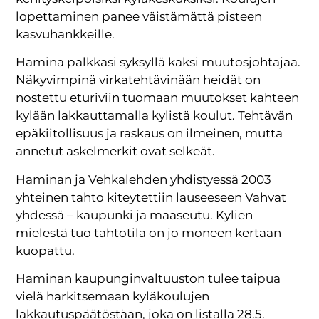
lopettaminen panee väistämättä pisteen
kasvuhankkeille.
Hamina palkkasi syksyllä kaksi muutosjohtajaa.
Näkyvimpinä virkatehtävinään heidät on
nostettu eturiviin tuomaan muutokset kahteen
kylään lakkauttamalla kylistä koulut. Tehtävän
epäkiitollisuus ja raskaus on ilmeinen, mutta
annetut askelmerkit ovat selkeät.
Haminan ja Vehkalehden yhdistyessä 2003
yhteinen tahto kiteytettiin lauseeseen Vahvat
yhdessä – kaupunki ja maaseutu. Kylien
mielestä tuo tahtotila on jo moneen kertaan
kuopattu.
Haminan kaupunginvaltuuston tulee taipua
vielä harkitsemaan kyläkoulujen
lakkautuspäätöstään, joka on listalla 28.5.