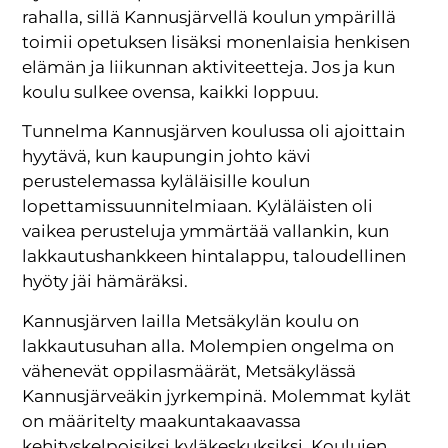
rahalla, sillä Kannusjärvellä koulun ympärillä
toimii opetuksen lisäksi monenlaisia henkisen
elämän ja liikunnan aktiviteetteja. Jos ja kun
koulu sulkee ovensa, kaikki loppuu.
Tunnelma Kannusjärven koulussa oli ajoittain
hyytävä, kun kaupungin johto kävi
perustelemassa kyläläisille koulun
lopettamissuunnitelmiaan. Kyläläisten oli
vaikea perusteluja ymmärtää vallankin, kun
lakkautushankkeen hintalappu, taloudellinen
hyöty jäi hämäräksi.
Kannusjärven lailla Metsäkylän koulu on
lakkautusuhan alla. Molempien ongelma on
vähenevät oppilasmäärät, Metsäkylässä
Kannusjärveäkin jyrkempinä. Molemmat kylät
on määritelty maakuntakaavassa
kehityskelpoisiksi kyläkeskuksiksi. Koulujen