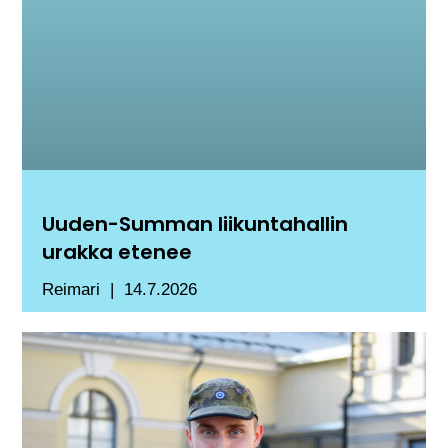
Uuden-Summan liikuntahallin
urakka etenee
Reimari
14.7.2026