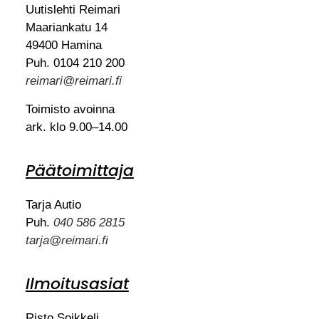
Uutislehti Reimari
Maariankatu 14
49400 Hamina
Puh. 0104 210 200
reimari@reimari.fi
Toimisto avoinna
ark. klo 9.00–14.00
Päätoimittaja
Tarja Autio
Puh.
040 586 2815
tarja@reimari.fi
Ilmoitusasiat
Risto Soikkeli