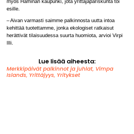
myös Haminan kaupunki, jota yrittäjäpariskunta toi
esille.
– Aivan varmasti saimme palkinnosta uutta intoa
kehittää tuotettamme, jonka ekologiset ratkaisut
herättivät tilaisuudessa suurta huomiota, arvioi Virpi
Illi.
Lue lisää aiheesta:
Merkkipäivät palkinnot ja juhlat
,
Vimpa
Islands
,
Yrittäjyys
,
Yritykset