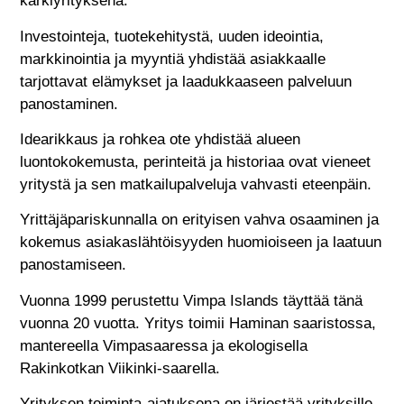
kärkiyrityksenä.
Investointeja, tuotekehitystä, uuden ideointia,
markkinointia ja myyntiä yhdistää asiakkaalle
tarjottavat elämykset ja laadukkaaseen palveluun
panostaminen.
Idearikkaus ja rohkea ote yhdistää alueen
luontokokemusta, perinteitä ja historiaa ovat vieneet
yritystä ja sen matkailupalveluja vahvasti eteenpäin.
Yrittäjäpariskunnalla on erityisen vahva osaaminen ja
kokemus asiakaslähtöisyyden huomioiseen ja laatuun
panostamiseen.
Vuonna 1999 perustettu Vimpa Islands täyttää tänä
vuonna 20 vuotta. Yritys toimii Haminan saaristossa,
mantereella Vimpasaaressa ja ekologisella
Rakinkotkan Viikinki-saarella.
Yrityksen toiminta-ajatuksena on järjestää yrityksille