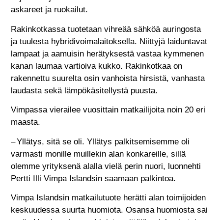
askareet ja ruokailut.
Rakinkotkassa tuotetaan vihreää sähköä auringosta
ja tuulesta hybridivoimalaitoksella. Niittyjä laiduntavat
lampaat ja aamuisin herätyksestä vastaa kymmenen
kanan laumaa vartioiva kukko. Rakinkotkaa on
rakennettu suurelta osin vanhoista hirsistä, vanhasta
laudasta sekä lämpökäsitellystä puusta.
Vimpassa vierailee vuosittain matkailijoita noin 20 eri
maasta.
– Yllätys, sitä se oli. Yllätys palkitsemisemme oli
varmasti monille muillekin alan konkareille, sillä
olemme yrityksenä alalla vielä perin nuori, luonnehti
Pertti Illi Vimpa Islandsin saamaan palkintoa.
Vimpa Islandsin matkailutuote herätti alan toimijoiden
keskuudessa suurta huomiota. Osansa huomiosta sai