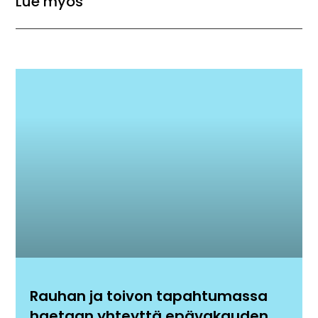
Lue myös
Rauhan ja toivon tapahtumassa
haetaan yhteyttä epävakauden