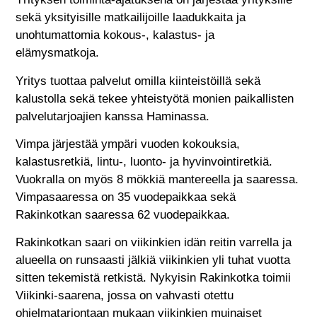
sekä yksityisille matkailijoille laadukkaita ja
unohtumattomia kokous-, kalastus- ja
elämysmatkoja.
Yritys tuottaa palvelut omilla kiinteistöillä sekä
kalustolla sekä tekee yhteistyötä monien paikallisten
palvelutarjoajien kanssa Haminassa.
Vimpa järjestää ympäri vuoden kokouksia,
kalastusretkiä, lintu-, luonto- ja hyvinvointiretkiä.
Vuokralla on myös 8 mökkiä mantereella ja saaressa.
Vimpasaaressa on 35 vuodepaikkaa sekä
Rakinkotkan saaressa 62 vuodepaikkaa.
Rakinkotkan saari on viikinkien idän reitin varrella ja
alueella on runsaasti jälkiä viikinkien yli tuhat vuotta
sitten tekemistä retkistä. Nykyisin Rakinkotka toimii
Viikinki-saarena, jossa on vahvasti otettu
ohjelmatarjontaan mukaan viikinkien muinaiset