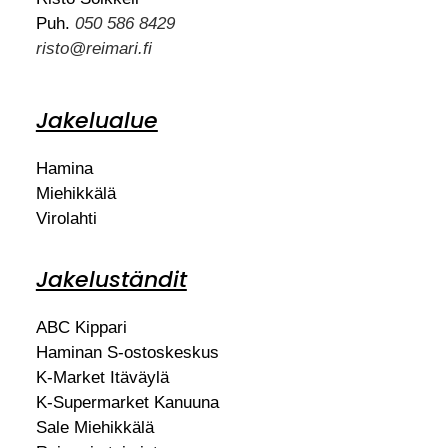
Puh.
050 586 8429
risto@reimari.fi
Jakelualue
Hamina
Miehikkälä
Virolahti
Jakeluständit
ABC Kippari
Haminan S-ostoskeskus
K-Market Itäväylä
K-Supermarket Kanuuna
Sale Miehikkälä