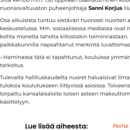
nuorisovaltuuston puheenjohtaja
Sanni Korjus
lis
Osa aikuisista tuntuu sietävän huonosti nuorten a
keskustelussa. Mm. sosiaalisessa mediassa ovat n
kohta monelta taholta kiitostakin toiminnastaan. 
paikkakunnilla napsahtanut merkintä luvattomast
– Haminassa tätä ei tapahtunut, kouluissa ymmärre
tarkoitus.
Tulevalta hallituskaudelta nuoret haluaisivat ilm
tuloksia koulutukseen liittyvissä asioissa. Toive
torpattu kansalaisaloite toisen asteen maksutto
käsittelyyn.
Lue lisää aiheesta:
Perhe 