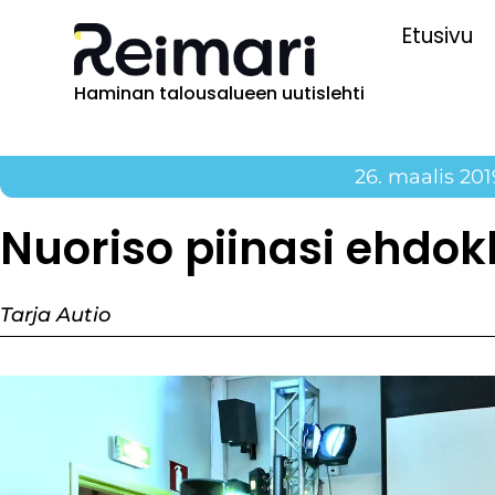
Etusivu
Haminan talousalueen uutislehti
26. maalis 201
Nuoriso piinasi ehdok
Tarja Autio