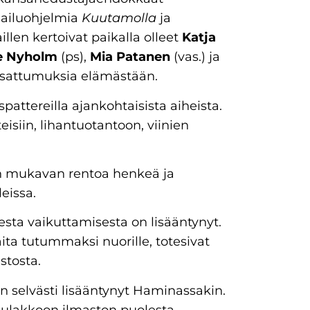
isailuohjelmia
Kuutamolla
ja
len kertoivat paikalla olleet
Katja
e Nyholm
(ps),
Mia Patanen
(vas.) ja
sattumuksia elämästään.
pattereilla ajankohtaisista aiheista.
siin, lihantuotantoon, viinien
n mukavan rentoa henkeä ja
eissa.
sesta vaikuttamisesta on lisääntynyt.
ta tutummaksi nuorille, totesivat
stosta.
 on selvästi lisääntynyt Haminassakin.
lulakkoon ilmaston puolesta,