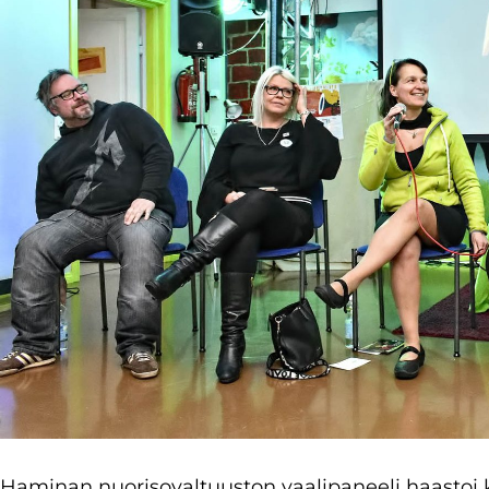
Haminan nuorisovaltuuston vaalipaneeli haasto