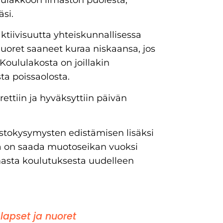
äsi.
ktiivisuutta yhteiskunnallisessa
uoret saaneet kuraa niskaansa, jos
Koululakosta on joillakin
a poissaolosta.
ttiin ja hyväksyttiin päivän
astokysymysten edistämisen lisäksi
ena on saada muotoseikan vuoksi
masta koulutuksesta uudelleen
lapset ja nuoret