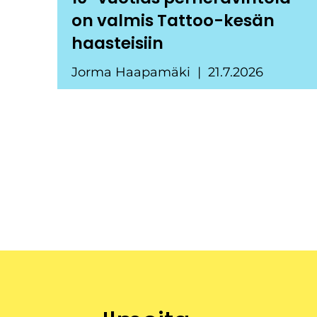
on valmis Tattoo-kesän
haasteisiin
Jorma Haapamäki
21.7.2026