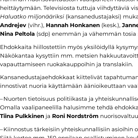
heittäytymään. Televisiosta tuttuja viihdyttäviä v
Haluatko miljonääriksi
(kansanedustajaksi) mukail
Andrejev
(vihr.),
Hannah Honkanen
(kesk.),
Jann
Nina Peltola
(sdp) enemmän ja vähemmän tosia 
Ehdokkaita hiillostettiin myös yksilöidyllä kysymys
Näkökantaa kysyttiin mm. metsien hakkuutavoittei
vapauttamiseen ruokakauppoihin ja translakiin.
Kansanedustajaehdokkaat kiittelivät tapahtuma
innostivat nuoria käyttämään äänioikeuttaan vaal
– Nuorten tietoisuus politiikasta ja yhteiskunnalli
Omalla vaalipaneelilla halusimme tehdä ehdokkai
Tiina Pulkkinen
ja
Roni Nordström
nuorisovaltuu
– Kiinnostus tärkeisiin yhteiskunnallisiin asioihin
Siitä kertoo mm. 150 oppilaan osallistuminen kou