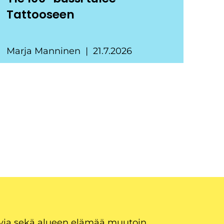
Tattooseen
Marja Manninen
21.7.2026
uvia sekä alueen elämää muutoin