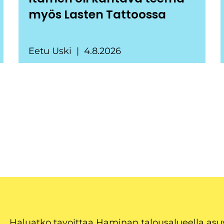
myös Lasten Tattoossa
Eetu Uski
4.8.2026
Haluatko tavoittaa Haminan talousalueella as