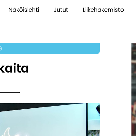
Näköislehti
Jutut
Liikehakemisto
9
kaita