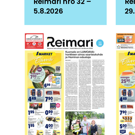
Reimari nro 32 –
Re
5.8.2026
29