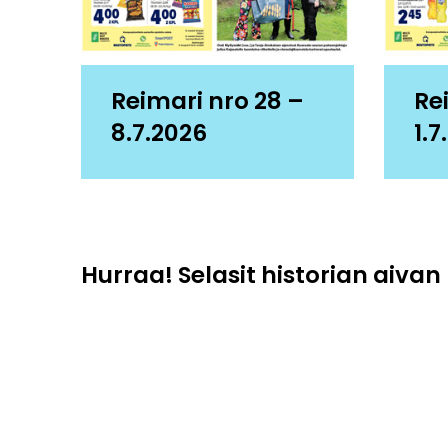
Reimari nro 28 –
Re
8.7.2026
1.7
Hurraa! Selasit historian aivan