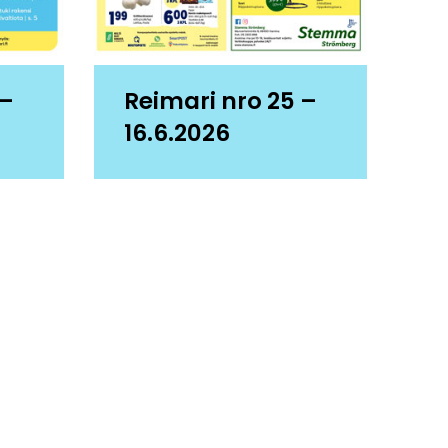
 –
Reimari nro 25 –
16.6.2026