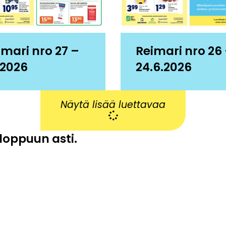
imari nro 27 –
Reimari nro 26
.2026
24.6.2026
Näytä lisää luettavaa
 loppuun asti.