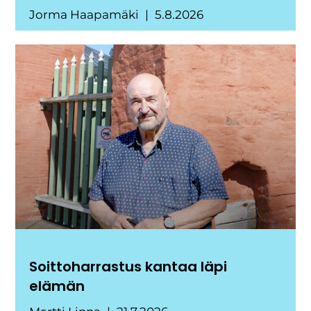
Jorma Haapamäki
5.8.2026
Soittoharrastus kantaa läpi
elämän