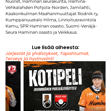
Nuoret, Haminan seurakunta, Hamina-
Vehkalahden Pohjola-Norden, Jamilahti,
Kaakonkulman Maahanmuuttajat Rodnik ry,
Kumppanuustalo Hilma, Linnoitusravintola
Kamu, SPR Haminan osasto, Suomi-Venäjä-
Seura Haminan osasto ja Veikkaus.
Lue lisää aiheesta:
Järjestöt ja yhdistykset
,
Tapahtumat
,
Terveys ja hyvinvointi