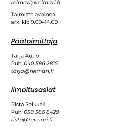
reimari@reimari.fi
Toimisto avoinna
ark. klo 9.00–14.00
Päätoimittaja
Tarja Autio
Puh.
040 586 2815
tarja@reimari.fi
Ilmoitusasiat
Risto Soikkeli
Puh.
050 586 8429
risto@reimari.fi