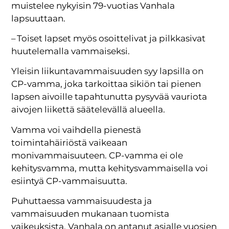
muistelee nykyisin 79-vuotias Vanhala
lapsuuttaan.
– Toiset lapset myös osoittelivat ja pilkkasivat
huutelemalla vammaiseksi.
Yleisin liikuntavammaisuuden syy lapsilla on
CP-vamma, joka tarkoittaa sikiön tai pienen
lapsen aivoille tapahtunutta pysyvää vauriota
aivojen liikettä säätelevällä alueella.
Vamma voi vaihdella pienestä
toimintahäiriöstä vaikeaan
monivammaisuuteen. CP-vamma ei ole
kehitysvamma, mutta kehitysvammaisella voi
esiintyä CP-vammaisuutta.
Puhuttaessa vammaisuudesta ja
vammaisuuden mukanaan tuomista
vaikeuksista, Vanhala on antanut asialle vuosien