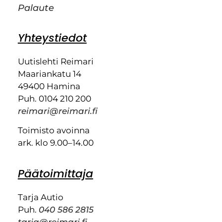
Palaute
Yhteystiedot
Uutislehti Reimari
Maariankatu 14
49400 Hamina
Puh. 0104 210 200
reimari@reimari.fi
Toimisto avoinna
ark. klo 9.00–14.00
Päätoimittaja
Tarja Autio
Puh.
040 586 2815
tarja@reimari.fi