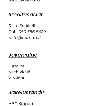
Ilmoitusasiat
Risto Soikkeli
Puh.
050 586 8429
risto@reimari.fi
Jakelualue
Hamina
Miehikkälä
Virolahti
Jakeluständit
ABC Kippari