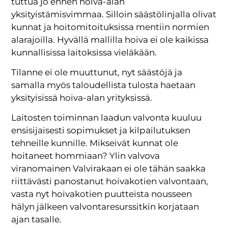
tuttua jo ennen hoiva-alan
yksityistämisvimmaa. Silloin säästölinjalla olivat
kunnat ja hoitomitoituksissa mentiin normien
alarajoilla. Hyvällä mallilla hoiva ei ole kaikissa
kunnallisissa laitoksissa vieläkään.
Tilanne ei ole muuttunut, nyt säästöjä ja
samalla myös taloudellista tulosta haetaan
yksityisissä hoiva-alan yrityksissä.
Laitosten toiminnan laadun valvonta kuuluu
ensisijaisesti sopimukset ja kilpailutuksen
tehneille kunnille. Mikseivät kunnat ole
hoitaneet hommiaan? Ylin valvova
viranomainen Valvirakaan ei ole tähän saakka
riittävästi panostanut hoivakotien valvontaan,
vasta nyt hoivakotien puutteista nousseen
hälyn jälkeen valvontaresurssitkin korjataan
ajan tasalle.