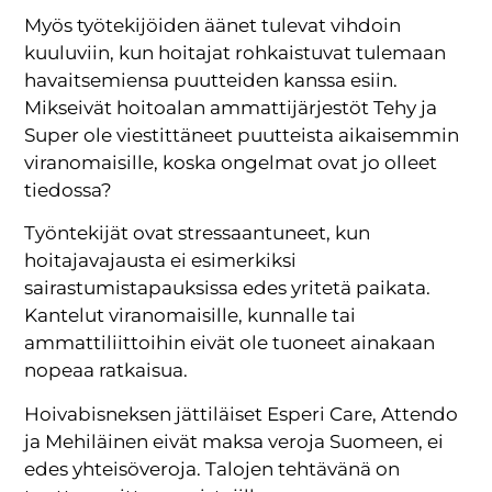
Myös työtekijöiden äänet tulevat vihdoin
kuuluviin, kun hoitajat rohkaistuvat tulemaan
havaitsemiensa puutteiden kanssa esiin.
Mikseivät hoitoalan ammattijärjestöt Tehy ja
Super ole viestittäneet puutteista aikaisemmin
viranomaisille, koska ongelmat ovat jo olleet
tiedossa?
Työntekijät ovat stressaantuneet, kun
hoitajavajausta ei esimerkiksi
sairastumistapauksissa edes yritetä paikata.
Kantelut viranomaisille, kunnalle tai
ammattiliittoihin eivät ole tuoneet ainakaan
nopeaa ratkaisua.
Hoivabisneksen jättiläiset Esperi Care, Attendo
ja Mehiläinen eivät maksa veroja Suomeen, ei
edes yhteisöveroja. Talojen tehtävänä on