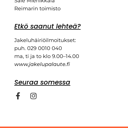
Sale Miehikkälä
Reimarin toimisto
Etkö saanut lehteä?
Jakeluhäiriöilmoitukset:
puh. 029 0010 040
ma, ti ja to klo 9.00–14.00
www.jakelupalaute.fi
Seuraa somessa