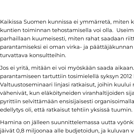
Kaikissa Suomen kunnissa ei ymmärretä, miten k
kuntien toiminnan tehostamisella voi olla. Usei
parhaillaan kuumeisesti, miten rahat saadaan rii
parantamiseksi ei oman virka- ja päättäjäkunnan o
turvattava konsultteihin.
Jos ei yritä, mitään ei voi myöskään saada aika
parantamiseen tartuttiin tosimielellä syksyn 2012
Valtuustoseminaari linjasi ratkaisut, joihin kuul
vähenivät, kun eläköityneiden viranhaltijoiden sija
pyrittiin selvittämään ensisijaisesti organisoimal
edellytys oli, että ratkaisut tehtiin yksissä tuumin.
Hamina on jälleen suunnittelemassa uutta vyönkir
jäivät 0,8 miljoonaa alle budjetoidun, ja kuluva