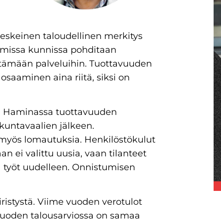
eskeinen taloudellinen merkitys
mmissa kunnissa pohditaan
ttämään palveluihin. Tuottavuuden
saaminen aina riitä, siksi on
an. Haminassa tuottavuuden
 kuntavaalien jälkeen.
ui myös lomautuksia. Henkilöstökulut
an ei valittu uusia, vaan tilanteet
la työt uudelleen. Onnistumisen
istystä. Viime vuoden verotulot
n vuoden talousarviossa on samaa