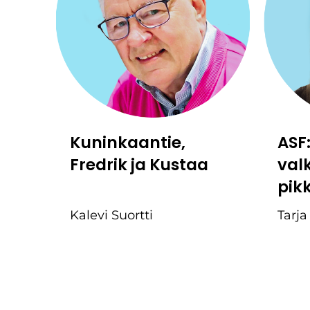
Kuninkaantie,
ASF
Fredrik ja Kustaa
val
pik
Kalevi Suortti
Tarja