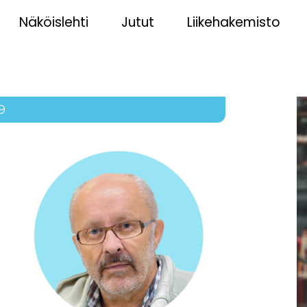
Näköislehti
Jutut
Liikehakemisto
9