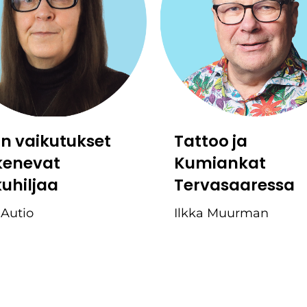
:n vaikutukset
Tattoo ja
kenevat
Kumiankat
kuhiljaa
Tervasaaressa
 Autio
Ilkka Muurman