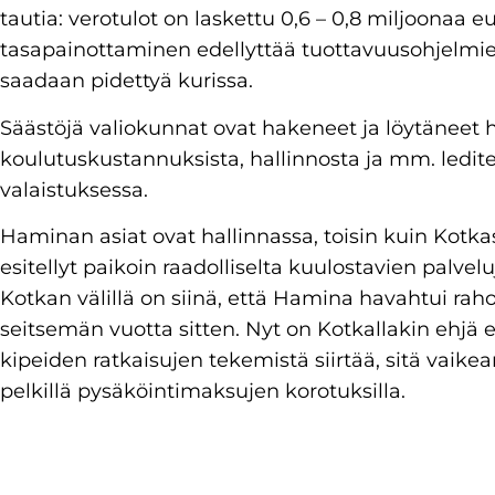
tautia: verotulot on laskettu 0,6 – 0,8 miljoonaa eu
tasapainottaminen edellyttää tuottavuusohjelmien l
saadaan pidettyä kurissa.
Säästöjä valiokunnat ovat hakeneet ja löytäneet 
koulutuskustannuksista, hallinnosta ja mm. ledite
valaistuksessa.
Haminan asiat ovat hallinnassa, toisin kuin Kotk
esitellyt paikoin raadolliselta kuulostavien palve
Kotkan välillä on siinä, että Hamina havahtui rah
seitsemän vuotta sitten. Nyt on Kotkallakin ehjä 
kipeiden ratkaisujen tekemistä siirtää, sitä vaikea
pelkillä pysäköintimaksujen korotuksilla.