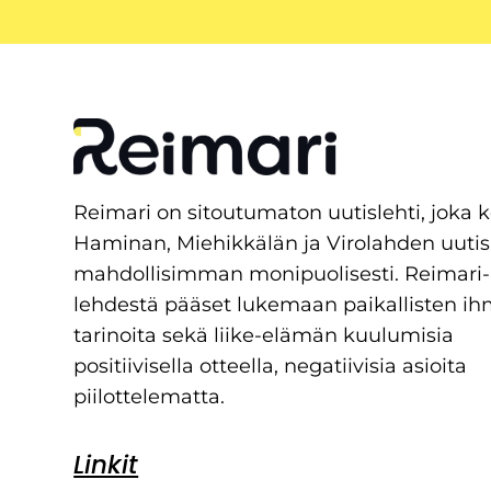
Reimari on sitoutumaton uutislehti, joka 
Haminan, Miehikkälän ja Virolahden uutis
mahdollisimman monipuolisesti. Reimari-
lehdestä pääset lukemaan paikallisten ih
tarinoita sekä liike-elämän kuulumisia
positiivisella otteella, negatiivisia asioita
piilottelematta.
Linkit