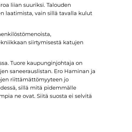
roa liian suuriksi. Talouden
aatimista, vain sillä tavalla kulut
henkilöstömenoista,
kniikkaan siirtymisestä katujen
assa. Tuore kaupunginjohtaja on
lujen saneerauslistan. Ero Haminan ja
ojen riittämättömyyteen jo
edessä, sillä mitä pidemmälle
mpia ne ovat. Siitä suosta ei selvitä