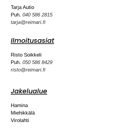
Tarja Autio
Puh.
040 586 2815
tarja@reimari.fi
Ilmoitusasiat
Risto Soikkeli
Puh.
050 586 8429
risto@reimari.fi
Jakelualue
Hamina
Miehikkälä
Virolahti