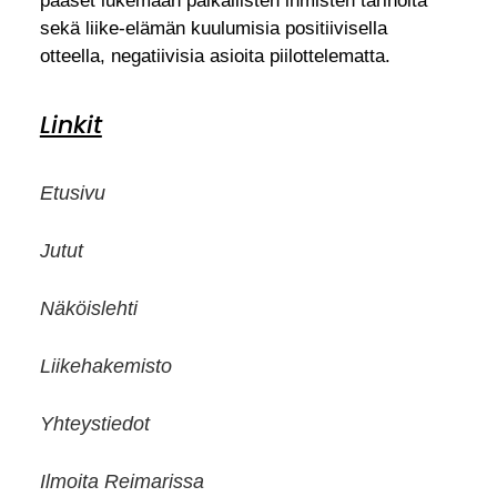
pääset lukemaan paikallisten ihmisten tarinoita
sekä liike-elämän kuulumisia positiivisella
otteella, negatiivisia asioita piilottelematta.
Linkit
Etusivu
Jutut
Näköislehti
Liikehakemisto
Yhteystiedot
Ilmoita Reimarissa