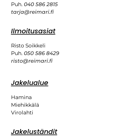
Puh.
040 586 2815
tarja@reimari.fi
Ilmoitusasiat
Risto Soikkeli
Puh.
050 586 8429
risto@reimari.fi
Jakelualue
Hamina
Miehikkälä
Virolahti
Jakeluständit