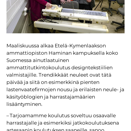
Maaliskuussa alkaa Etelä-Kymenlaakson
ammattiopiston Haminan kampuksella koko
Suomessa ainutlaatuinen
ammattitutkintokoulutus designtekstiilien
valmistajille. Trendikkäät neuleet ovat tätä
päivää ja siitä on esimerkkinä pienten
lastenvaatefirmojen nousu ja erilaisten neule- ja
käsityöblogien ja harrastajamäärien
lisääntyminen.
– Tarjoamamme koulutus soveltuu osaavalle
harrastajalle ja esimerkiksi jatkokoulutuksena
artesaanin koulutuksen saaneille, sanoo