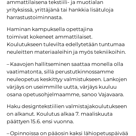
ammattilaisena tekstiili- ja muotialan
yrityksissä, yrittäjänä tai hankkia lisätuloja
harrastustoiminnasta.
Haminan kampuksella opettajina
toimivat kokeneet ammattilaiset.
Koulutukseen tulevilta edellytetään tuntumaa
neuleitten materiaaleihin ja myös tekniikoihin.
– Kaavojen hallitseminen saattaa monella olla
vaatimatonta, sillä perustutkinnossamme
neuleopetus keskittyy valmistukseen. Lankojen
värjäys on useimmille uutta, värjäys kuuluu
osana opetusohjelmaamme, sanoo Vajavaara.
Haku designtekstiilien valmistajakoulutukseen
on alkanut. Koulutus alkaa 7. maaliskuuta
päättyen 15.6. ensi vuonna.
– Opinnoissa on pääosin kaksi lähiopetuspäivää