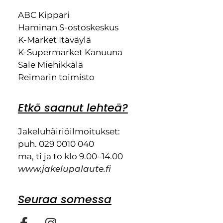
ABC Kippari
Haminan S-ostoskeskus
K-Market Itäväylä
K-Supermarket Kanuuna
Sale Miehikkälä
Reimarin toimisto
Etkö saanut lehteä?
Jakeluhäiriöilmoitukset:
puh. 029 0010 040
ma, ti ja to klo 9.00–14.00
www.jakelupalaute.fi
Seuraa somessa