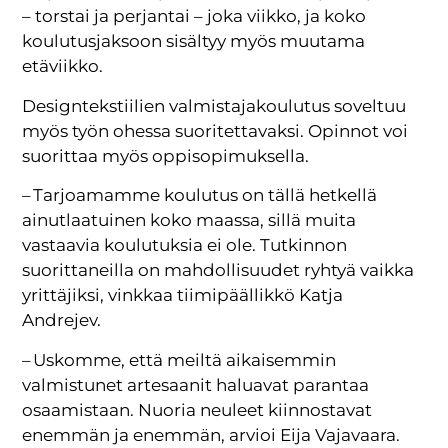
– tors­tai ja perjantai – joka viikko, ja koko
koulutusjaksoon sisältyy myös muutama
etäviikko.
Designtekstiilien valmistajakoulutus soveltuu
myös työn ohessa suoritettavaksi. Opinnot voi
suorittaa myös oppisopimuksella.
– Tarjoamamme koulutus on tällä hetkellä
ainutlaatuinen koko maassa, sillä muita
vastaavia koulutuksia ei ole. Tutkinnon
suorittaneilla on mahdollisuudet ryhtyä vaikka
yrittäjiksi, vinkkaa tiimipäällikkö Katja
Andrejev.
– Uskomme, että meiltä aikaisemmin
valmistunet artesaanit haluavat parantaa
osaamistaan. Nuoria neuleet kiinnostavat
enemmän ja enemmän, arvioi Eija Vajavaara.