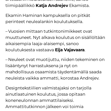
tiimipäällikkö
Katja Andrejev
Ekamista.
Ekamin Haminan kampuksella on pitkät
perinteet neulealankin koulutuksella.
– Vuosien mittaan tutkintonimikkeet ovat
muuttuneet. Nyt alkava koulutus on sisällöltään
aikaisempia laaja-alaisempi, sanoo
koulutuksesta vastaava
Eija Vajavaara
.
– Neuleet ovat muotijuttu, niiden tekeminen on
lisääntynyt harrastuksena ja nyt on
mahdollisuus osaamista täydentämällä saada
neuleista vaikka ammatti, korostaa Andrejev.
Designtekstiilien valmistajaksi on tarjolla
ainutlaatuinen koulutus, jossa opitaan
koneneulonnan ammattilaiseksi.
Ammattitutkinnon jälkeen voi toimia