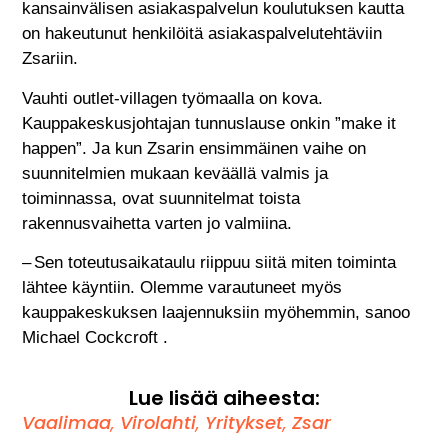
kansainvälisen asiakaspalvelun koulutuksen kautta
on hakeutunut henkilöitä asiakaspalvelutehtäviin
Zsariin.
Vauhti outlet-villagen työmaalla on kova.
Kauppakeskusjohtajan tunnuslause onkin ”make it
happen”. Ja kun Zsarin ensimmäinen vaihe on
suunnitelmien mukaan keväällä valmis ja
toiminnassa, ovat suunnitelmat toista
rakennusvaihetta varten jo valmiina.
– Sen toteutusaikataulu riippuu siitä miten toiminta
lähtee käyntiin. Olemme varautuneet myös
kauppakeskuksen laajennuksiin myöhemmin, sanoo
Michael Cockcroft .
Lue lisää aiheesta:
Vaalimaa
,
Virolahti
,
Yritykset
,
Zsar