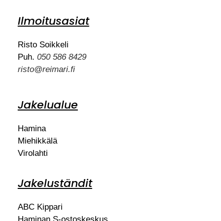
Ilmoitusasiat
Risto Soikkeli
Puh.
050 586 8429
risto@reimari.fi
Jakelualue
Hamina
Miehikkälä
Virolahti
Jakeluständit
ABC Kippari
Haminan S-ostoskeskus