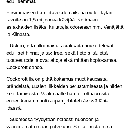
edullisemmat.
Ensimmäisen toimintavuoden aikana outlet-kylän
tavoite on 1,5 miljoonaa kävijää. Kotimaan
asiakkaiden lisäksi kuluttajia odotetaan mm. Venäjältä
ja Kiinasta.
– Uskon, että ulkomaisia asiakkaita houkuttelevat
edulliset hinnat ja tax free, sekä tieto siitä, että
tuotteet todella ovat aitoja eikä mitään kopiokamaa,
Cockcroft sanoo.
Cockcroftilla on pitkä kokemus muotikaupasta,
brändeistä, uusien liikkeiden perustamisesta ja niiden
kehittämisestä. Vaalimaalle hän tuli oltuaan sitä
ennen kauan muotikaupan johtotehtävissä lähi-
idässä.
– Suomessa tyydytään helposti huonoon ja
välinpitämättömään palveluun. Siellä, mistä minä