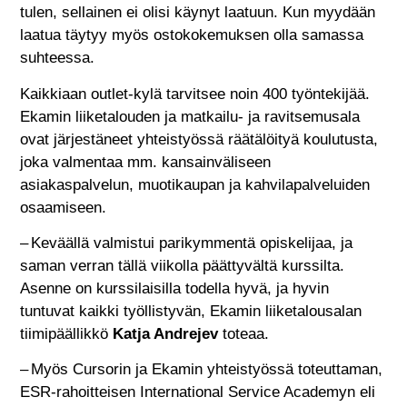
tulen, sellainen ei olisi käynyt laatuun. Kun myydään
laatua täytyy myös ostokokemuksen olla samassa
suhteessa.
Kaikkiaan outlet-kylä tarvitsee noin 400 työntekijää.
Ekamin liiketalouden ja matkailu- ja ravitsemusala
ovat järjestäneet yhteistyössä räätälöityä koulutusta,
joka valmentaa mm. kansainväliseen
asiakaspalvelun, muotikaupan ja kahvilapalveluiden
osaamiseen.
– Keväällä valmistui parikymmentä opiskelijaa, ja
saman verran tällä viikolla päättyvältä kurssilta.
Asenne on kurssilaisilla todella hyvä, ja hyvin
tuntuvat kaikki työllistyvän, Ekamin liiketalousalan
tiimipäällikkö
Katja Andrejev
toteaa.
– Myös Cursorin ja Ekamin yhteistyössä toteuttaman,
ESR-rahoitteisen International Service Academyn eli