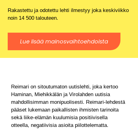
Rakastettu ja odotettu lehti ilmestyy joka keskiviikko
noin 14 500 talouteen.
Lue lisää mainosvaihtoehdoista
Reimari on sitoutumaton uutislehti, joka kertoo
Haminan, Miehikkälän ja Virolahden uutisia
mahdollisimman monipuolisesti. Reimari-lehdestä
pääset lukemaan paikallisten ihmisten tarinoita
sekä liike-elämän kuulumisia positiivisella
otteella, negatiivisia asioita piilottelematta.