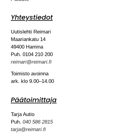
Yhteystiedot
Uutislehti Reimari
Maariankatu 14
49400 Hamina
Puh. 0104 210 200
reimari@reimari.fi
Toimisto avoinna
ark. klo 9.00–14.00
Päätoimittaja
Tarja Autio
Puh.
040 586 2815
tarja@reimari.fi