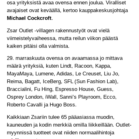
osa yrityksistä avaa ovensa ennen joulua. Viralliset
avajaiset ovat keväällä, kertoo kauppakeskusjohtaja
Michael Cockcroft
.
Zsar Outlet -villagen rakennustyöt ovat vielä
viimeistelyvaiheessa, mutta reilun viikon päästä
kaiken pitäisi olla valmista.
29. marraskuuta ovensa on avaamassa jo mittava
määrä yrityksiä, kuten Lindt, Racoon, Kappa,
MayaMaya, Lumene, Adidas, Le Creuset, Liu Jo,
Reima, Bagatt, IceBerg, SFL (Sun Fashion Lab),
Braccialini, Fu Hing, Espresso House, Guess,
Osprey London, iWall, Sanni’s Playroom, Ecco,
Roberto Cavalli ja Hugo Boss.
Kaikkiaan Zsariin tulee 65 pääasiassa muodin,
kauneuden ja kodin merkkiä omilla liikkeillään. Outlet-
myynnissä tuotteet ovat niiden normaalihintoja