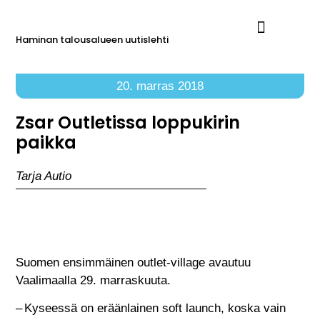
Haminan talousalueen uutislehti
Ilmoita Reimarissa
20. marras 2018
Zsar Outletissa loppukirin
paikka
Tarja Autio
Suomen ensimmäinen outlet-village avautuu
Vaalimaalla 29. marraskuuta.
– Kyseessä on eräänlainen soft launch, koska vain