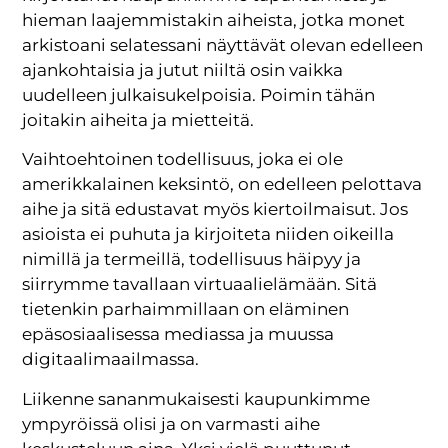
hieman laajemmistakin aiheista, jotka monet
arkistoani selatessani näyttävät olevan edelleen
ajankohtaisia ja jutut niiltä osin vaikka
uudelleen julkaisukelpoisia. Poimin tähän
joitakin aiheita ja mietteitä.
Vaihtoehtoinen todellisuus, joka ei ole
amerikkalainen keksintö, on edelleen pelottava
aihe ja sitä edustavat myös kiertoilmaisut. Jos
asioista ei puhuta ja kirjoiteta niiden oikeilla
nimillä ja termeillä, todellisuus häipyy ja
siirrymme tavallaan virtuaalielämään. Sitä
tietenkin parhaimmillaan on eläminen
epäsosiaalisessa mediassa ja muussa
digitaalimaailmassa.
Liikenne sananmukaisesti kaupunkimme
ympyröissä olisi ja on varmasti aihe