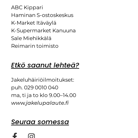
ABC Kippari
Haminan S-ostoskeskus
K-Market Itäväylä
K-Supermarket Kanuuna
Sale Miehikkälä
Reimarin toimisto
Etkö saanut lehteä?
Jakeluhäiriöilmoitukset:
puh. 029 0010 040
ma, ti ja to klo 9.00–14.00
www.jakelupalaute.fi
Seuraa somessa