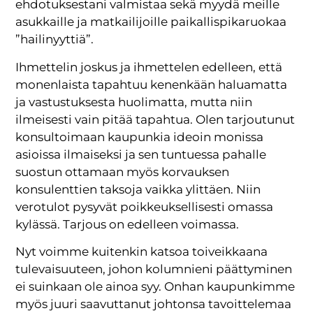
ehdotuksestani valmistaa sekä myydä meille
asukkaille ja matkailijoille paikallispikaruokaa
”hailinyyttiä”.
Ihmettelin joskus ja ihmettelen edelleen, että
monenlaista tapahtuu kenenkään haluamatta
ja vastustuksesta huolimatta, mutta niin
ilmeisesti vain pitää tapahtua. Olen tarjoutunut
konsultoimaan kaupunkia ideoin monissa
asioissa ilmaiseksi ja sen tuntuessa pahalle
suostun ottamaan myös korvauksen
konsulenttien taksoja vaikka ylittäen. Niin
verotulot pysyvät poikkeuksellisesti omassa
kylässä. Tarjous on edelleen voimassa.
Nyt voimme kuitenkin katsoa toiveikkaana
tulevaisuuteen, johon kolumnieni päättyminen
ei suinkaan ole ainoa syy. Onhan kaupunkimme
myös juuri saavuttanut johtonsa tavoittelemaa