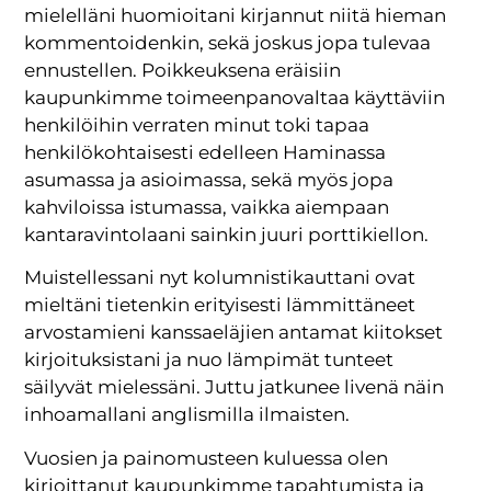
mielelläni huomioitani kirjannut niitä hieman
kommentoidenkin, sekä joskus jopa tulevaa
ennustellen. Poikkeuksena eräisiin
kaupunkimme toimeenpanovaltaa käyttäviin
henkilöihin verraten minut toki tapaa
henkilökohtaisesti edelleen Haminassa
asumassa ja asioimassa, sekä myös jopa
kahviloissa istumassa, vaikka aiempaan
kantaravintolaani sainkin juuri porttikiellon.
Muistellessani nyt kolumnistikauttani ovat
mieltäni tietenkin erityisesti lämmittäneet
arvostamieni kanssaeläjien antamat kiitokset
kirjoituksistani ja nuo lämpimät tunteet
säilyvät mielessäni. Juttu jatkunee livenä näin
inhoamallani anglismilla ilmaisten.
Vuosien ja painomusteen kuluessa olen
kirjoittanut kaupunkimme tapahtumista ja