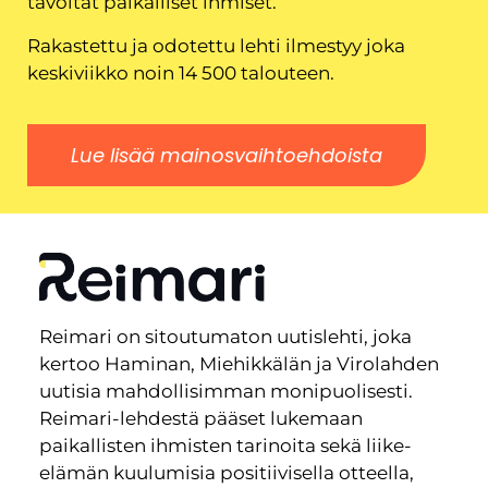
tavoitat paikalliset ihmiset.
Rakastettu ja odotettu lehti ilmestyy joka
keskiviikko noin 14 500 talouteen.
Lue lisää mainosvaihtoehdoista
Reimari on sitoutumaton uutislehti, joka
kertoo Haminan, Miehikkälän ja Virolahden
uutisia mahdollisimman monipuolisesti.
Reimari-lehdestä pääset lukemaan
paikallisten ihmisten tarinoita sekä liike-
elämän kuulumisia positiivisella otteella,