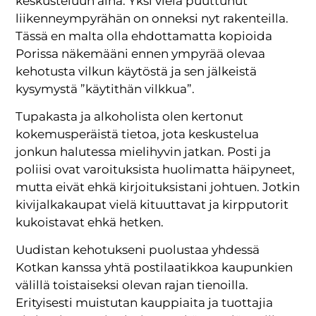
keskusteluun aina. Yksi vielä puuttunut
liikenneympyrähän on onneksi nyt rakenteilla.
Tässä en malta olla ehdottamatta kopioida
Porissa näkemääni ennen ympyrää olevaa
kehotusta vilkun käytöstä ja sen jälkeistä
kysymystä ”käytithän vilkkua”.
Tupakasta ja alkoholista olen kertonut
kokemusperäistä tietoa, jota keskustelua
jonkun halutessa mielihyvin jatkan. Posti ja
poliisi ovat varoituksista huolimatta häipyneet,
mutta eivät ehkä kirjoituksistani johtuen. Jotkin
kivijalkakaupat vielä kituuttavat ja kirpputorit
kukoistavat ehkä hetken.
Uudistan kehotukseni puolustaa yhdessä
Kotkan kanssa yhtä postilaatikkoa kaupunkien
välillä toistaiseksi olevan rajan tienoilla.
Erityisesti muistutan kauppiaita ja tuottajia