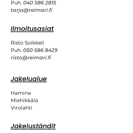
Puh.
040 586 2815
tarja@reimari.fi
Ilmoitusasiat
Risto Soikkeli
Puh.
050 586 8429
risto@reimari.fi
Jakelualue
Hamina
Miehikkälä
Virolahti
Jakeluständit