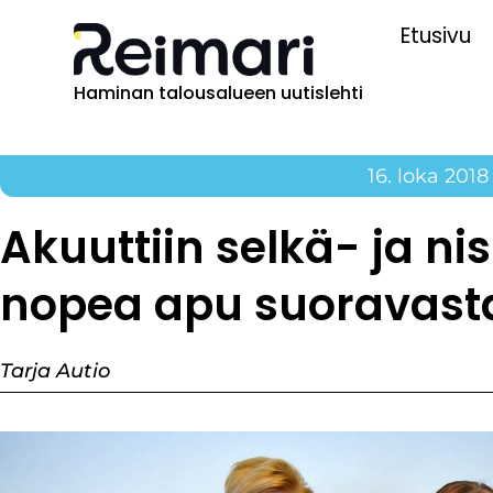
Etusivu
Haminan talousalueen uutislehti
16. loka 2018
Akuuttiin selkä- ja n
nopea apu suoravast
Tarja Autio