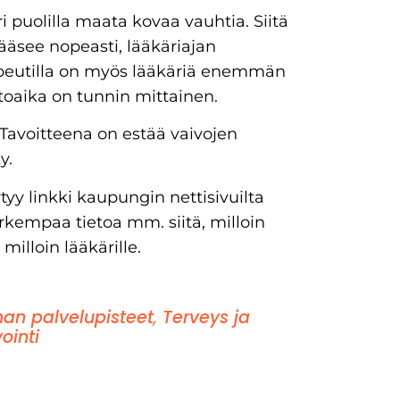
i puolilla maata kovaa vauhtia. Siitä
ääsee nopeasti, lääkäriajan
peutilla on myös lääkäriä enemmän
ttoaika on tunnin mittainen.
 Tavoitteena on estää vaivojen
y.
y linkki kaupungin nettisivuilta
rkempaa tietoa mm. siitä, milloin
milloin lääkärille.
an palvelupisteet
,
Terveys ja
ointi