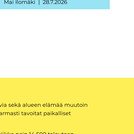
Mai Ilomäki
28.7.2026
uvia sekä alueen elämää muutoin
armasti tavoitat paikalliset