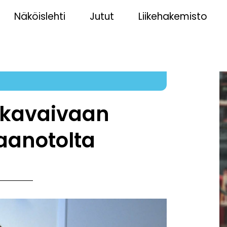
Näköislehti
Jutut
Liikehakemisto
iskavaivaan
aanotolta