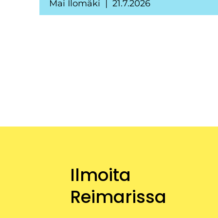
Mai Ilomäki
21.7.2026
Ilmoita
Reimarissa