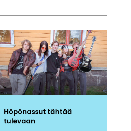
Höpönassut tähtää
tulevaan