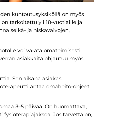
iden kuntoutusyksiköllä on myös
 tarkoitettu yli 18-vuotiaille ja
nnä selkä- ja niskavaivojen,
otolle voi varata omatoimisesti
 verran asiakkaita ohjautuu myös
ttia. Sen aikana asiakas
sioterapeutti antaa omahoito-ohjeet,
auslomaa 3–5 päivää. On huomattava,
 fysioterapiajaksoa. Jos tarvetta on,