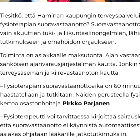
Tiesitkö, että Haminan kaupungin terveyspalvelu
fysioterapian suoravastaanotto? Suoravastaanotto on
vain akuuttien tuki- ja liikuntaelinongelmien, lähi
tutkimukseen ja omahoidon ohjaukseen.
Toiminta on asiakkaalle maksutonta. Ajan vastaan
sähköisen ajanvarausjärjestelmän kautta. Jonkin
terveysaseman ja kiirevastaanoton kautta.
– Fysioterapian suoravastaanottoaika on 60 minuu
haastatellaan ja tutkitaan. Näiden perusteella fy
kertoo osastonhoitaja
Pirkko Parjanen
.
– Fysioterapeutti voi tarvittaessa kirjoittaa sair
että suoravastaanotto ei käynnistä automaattisesti
asiakas ohjataan lääkärille jatkotutkimuksiin.