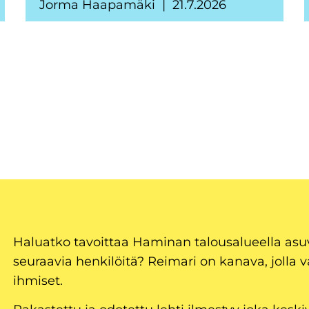
Jorma Haapamäki
21.7.2026
Haluatko tavoittaa Haminan talousalueella as
seuraavia henkilöitä? Reimari on kanava, jolla v
ihmiset.