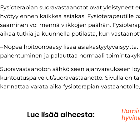
Fysioterapian suoravastaanotot ovat yleistyneet er
hyötyy ennen kaikkea asiakas. Fysioterapeutille p
saaminen voi mennä viikkojen päähän. Fysiotera
aikaa tutkia ja kuunnella potilasta, kun vastaano
– Nopea hoitoonpääsy lisää asiakastyytyväisyyttä.
pahentuminen ja palauttaa normaali toimintakyk
Suoravastaanoton sähköiseen ajanvaraukseen löyty
kuntoutuspalvelut/suoravastaanotto. Sivulla on ta
kannattaa varata aika fysioterapian vastaanotolle, 
Hamin
Lue lisää aiheesta:
hyvinv