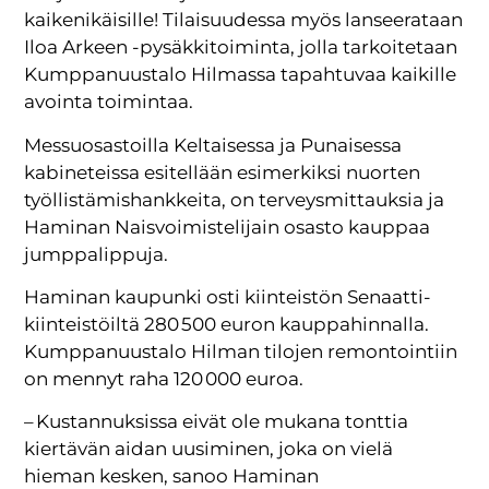
kaikenikäisille! Tilaisuudessa myös lanseerataan
Iloa Arkeen -pysäkkitoiminta, jolla tarkoitetaan
Kumppanuustalo Hilmassa tapahtuvaa kaikille
avointa toimintaa.
Messuosastoilla Keltaisessa ja Punaisessa
kabineteissa esitellään esimerkiksi nuorten
työllistämishankkeita, on terveysmittauksia ja
Haminan Naisvoimistelijain osasto kauppaa
jumppalippuja.
Haminan kaupunki osti kiinteistön Senaatti-
kiinteistöiltä 280 500 euron kauppahinnalla.
Kumppanuustalo Hilman tilojen remontointiin
on mennyt raha 120 000 euroa.
– Kustannuksissa eivät ole mukana tonttia
kiertävän aidan uusiminen, joka on vielä
hieman kesken, sanoo Haminan