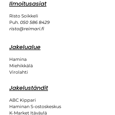
Ilmoitusasiat
Risto Soikkeli
Puh.
050 586 8429
risto@reimari.fi
Jakelualue
Hamina
Miehikkälä
Virolahti
Jakeluständit
ABC Kippari
Haminan S-ostoskeskus
K-Market Itäväylä