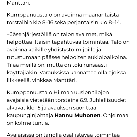
Mänttäri.
Kumppanuustalo on avoinna maanantaista
torstaihin klo 8–16 sekä perjantaisin klo 8–14.
– Jäsenjärjestöillä on talon avaimet, mikä
helpottaa iltaisin tapahtuvaa toimintaa. Talo on
avoinna kaikille yhdistystoimijoille ja
tutustumaan pääsee helpoiten aukioloaikoina.
Tilaa meillä on, mutta on toki runsaasti
käyttäjiäkin. Varauksissa kannattaa olla ajoissa
liikkeellä, vinkkaa Mänttäri.
Kumppanuustalo Hilman uusien tilojen
avajaisia vietetään torstaina 6.9. Juhlallisuudet
alkavat klo 15 ja avauksen suorittaa
kaupunginjohtaja
Hannu Muhonen
. Ohjelmaa
on kolme tuntia.
Avajaisissa on tarjolla osallistavaa toimintaa