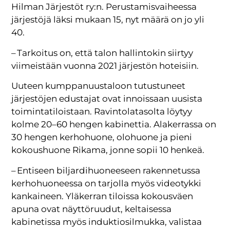
Hilman Järjestöt ry:n. Perustamisvaiheessa
järjestöjä läksi mukaan 15, nyt määrä on jo yli
40.
– Tarkoitus on, että talon hallintokin siirtyy
viimeistään vuonna 2021 järjestön hoteisiin.
Uuteen kumppanuustaloon tutustuneet
järjestöjen edustajat ovat innoissaan uusista
toimintatiloistaan. Ravintolatasolta löytyy
kolme 20–60 hengen kabinettia. Alakerrassa on
30 hengen kerhohuone, olohuone ja pieni
kokoushuone Rikama, jonne sopii 10 henkeä.
– Entiseen biljardihuoneeseen rakennetussa
kerhohuoneessa on tarjolla myös videotykki
kankaineen. Yläkerran tiloissa kokousväen
apuna ovat näyttöruudut, keltaisessa
kabinetissa myös induk­tio­silmukka, valistaa