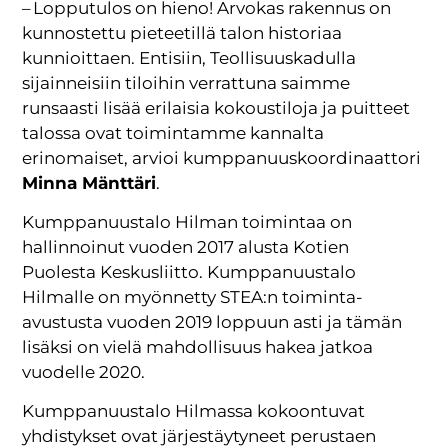
– Lopputulos on hieno! Arvokas rakennus on
kunnostettu pieteetillä talon historiaa
kunnioittaen. Entisiin, Teollisuuskadulla
sijainneisiin tiloihin verrattuna saimme
runsaasti lisää erilaisia kokoustiloja ja puitteet
talossa ovat toimintamme kannalta
erinomaiset, arvioi kumppanuuskoordinaattori
Minna Mänttäri
.
Kumppanuustalo Hilman toimintaa on
hallinnoinut vuoden 2017 alusta Kotien
Puolesta Keskusliitto. Kumppanuustalo
Hilmalle on myönnetty STEA:n toiminta-
avustusta vuoden 2019 loppuun asti ja tämän
lisäksi on vielä mahdollisuus hakea jatkoa
vuodelle 2020.
Kumppanuustalo Hilmassa kokoontuvat
yhdistykset ovat järjestäytyneet perustaen