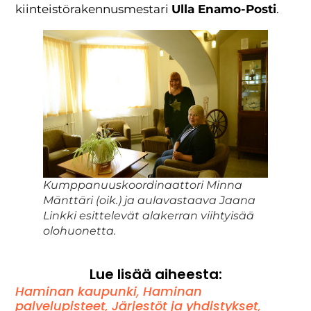
kiinteistörakennusmestari
Ulla Enamo-Posti
.
Kumppanuuskoordinaattori Minna
Mänttäri (oik.) ja aulavastaava Jaana
Linkki esittelevät alakerran viihtyisää
olohuonetta.
Lue lisää aiheesta:
Haminan kaupunki
,
Haminan
palvelupisteet
,
Järjestöt ja yhdistykset
,