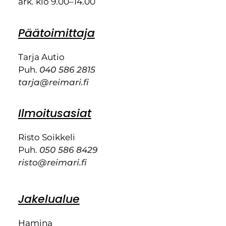
ark. klo 9.00–14.00
Päätoimittaja
Tarja Autio
Puh.
040 586 2815
tarja@reimari.fi
Ilmoitusasiat
Risto Soikkeli
Puh.
050 586 8429
risto@reimari.fi
Jakelualue
Hamina