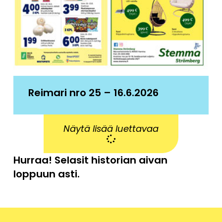
Reimari nro 25 – 16.6.2026
Näytä lisää luettavaa
Hurraa! Selasit historian aivan
loppuun asti.