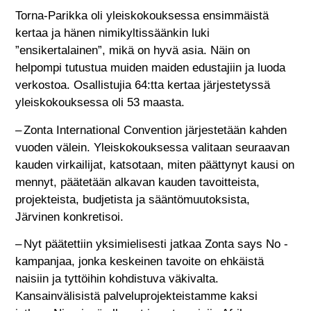
Torna-Parikka oli yleiskokouksessa ensimmäistä
kertaa ja hänen nimikyltissäänkin luki
”ensikertalainen”, mikä on hyvä asia. Näin on
helpompi tutustua muiden maiden edustajiin ja luoda
verkostoa. Osallistujia 64:tta kertaa järjestetyssä
yleiskokouksessa oli 53 maasta.
– Zonta International Convention järjestetään kahden
vuoden välein. Yleiskokouksessa valitaan seuraavan
kauden virkailijat, katsotaan, miten päättynyt kausi on
mennyt, päätetään alkavan kauden tavoitteista,
projekteista, budjetista ja sääntömuutoksista,
Järvinen konkretisoi.
– Nyt päätettiin yksimielisesti jatkaa Zonta says No -
kampanjaa, jonka keskeinen tavoite on ehkäistä
naisiin ja tyttöihin kohdistuva väkivalta.
Kansainvälisistä palveluprojekteistamme kaksi