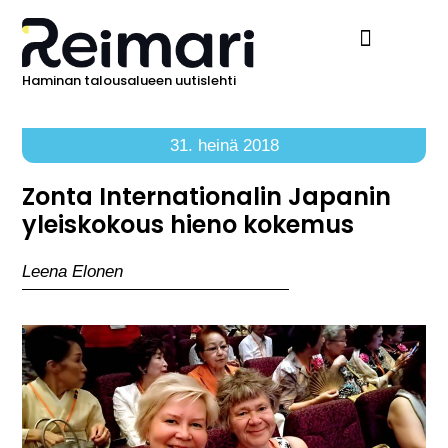
Haminan talousalueen uutislehti
Ilmoita Reimarissa
31. heinä 2018
Zonta Internationalin Japanin
yleiskokous hieno kokemus
Leena Elonen