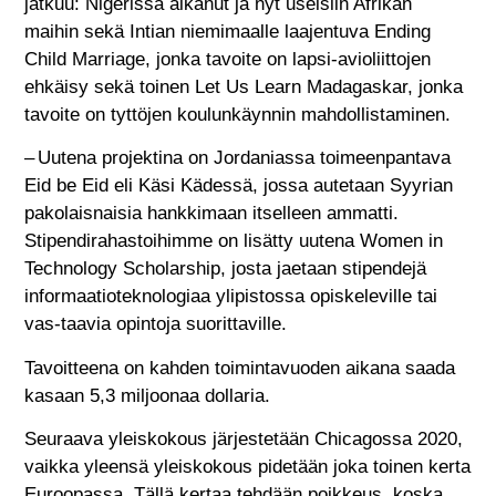
jatkuu: Nigerissä alkanut ja nyt useisiin Afrikan
maihin sekä Intian niemimaalle laajentuva Ending
Child Marriage, jonka tavoite on lapsi-avioliittojen
ehkäisy sekä toinen Let Us Learn Madagaskar, jonka
tavoite on tyttöjen koulunkäynnin mahdollistaminen.
– Uutena projektina on Jordaniassa toimeenpantava
Eid be Eid eli Käsi Kädessä, jossa autetaan Syyrian
pakolaisnaisia hankkimaan itselleen ammatti.
Stipendirahastoihimme on lisätty uutena Women in
Technology Scholarship, josta jaetaan stipendejä
informaatioteknologiaa ylipistossa opiskeleville tai
vas-taavia opintoja suorittaville.
Tavoitteena on kahden toimintavuoden aikana saada
kasaan 5,3 miljoonaa dollaria.
Seuraava yleiskokous järjestetään Chicagossa 2020,
vaikka yleensä yleiskokous pidetään joka toinen kerta
Euroopassa. Tällä kertaa tehdään poikkeus, koska