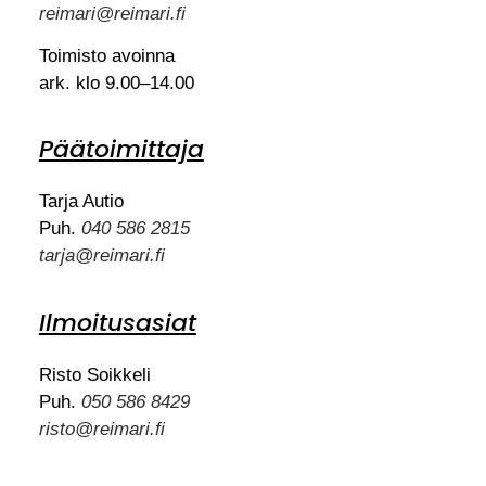
reimari@reimari.fi
Toimisto avoinna
ark. klo 9.00–14.00
Päätoimittaja
Tarja Autio
Puh.
040 586 2815
tarja@reimari.fi
Ilmoitusasiat
Risto Soikkeli
Puh.
050 586 8429
risto@reimari.fi