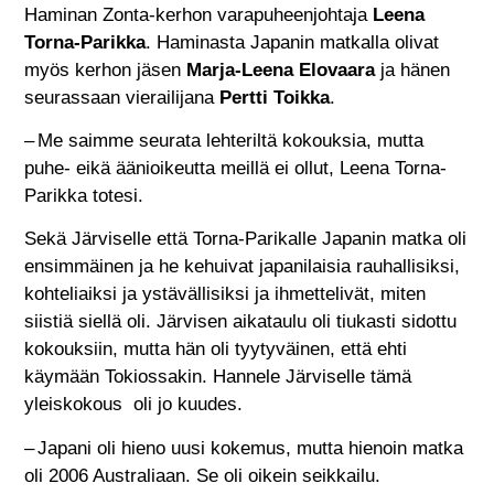
Haminan Zonta-kerhon varapuheenjohtaja
Leena
Torna-Parikka
. Haminasta Japanin matkalla olivat
myös kerhon jäsen
Marja-Leena Elovaara
ja hänen
seurassaan vierailijana
Pertti Toikka
.
– Me saimme seurata lehteriltä kokouksia, mutta
puhe- eikä äänioikeutta meillä ei ollut, Leena Torna-
Parikka totesi.
Sekä Järviselle että Torna-Parikalle Japanin matka oli
ensimmäinen ja he kehuivat japanilaisia rauhallisiksi,
kohteliaiksi ja ystävällisiksi ja ihmettelivät, miten
siistiä siellä oli. Järvisen aikataulu oli tiukasti sidottu
kokouksiin, mutta hän oli tyytyväinen, että ehti
käymään Tokiossakin. Hannele Järviselle tämä
yleiskokous oli jo kuudes.
– Japani oli hieno uusi kokemus, mutta hienoin matka
oli 2006 Australiaan. Se oli oikein seikkailu.