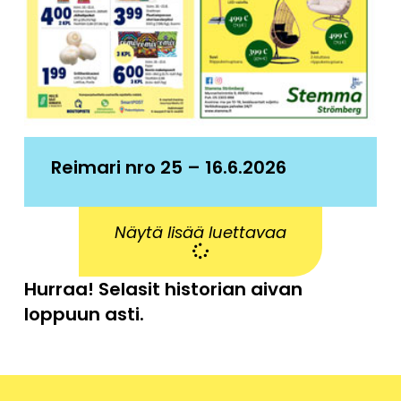
Reimari nro 25 – 16.6.2026
Näytä lisää luettavaa
Hurraa! Selasit historian aivan
loppuun asti.