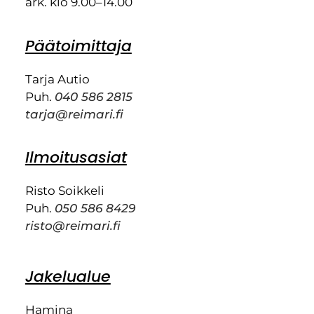
ark. klo 9.00–14.00
Päätoimittaja
Tarja Autio
Puh.
040 586 2815
tarja@reimari.fi
Ilmoitusasiat
Risto Soikkeli
Puh.
050 586 8429
risto@reimari.fi
Jakelualue
Hamina