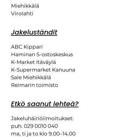
Miehikkälä
Virolahti
Jakeluständit
ABC Kippari
Haminan S-ostoskeskus
K-Market Itäväylä
K-Supermarket Kanuuna
Sale Miehikkälä
Reimarin toimisto
Etkö saanut lehteä?
Jakeluhäiriöilmoitukset:
puh. 029 0010 040
ma, ti ja to klo 9.00–14.00