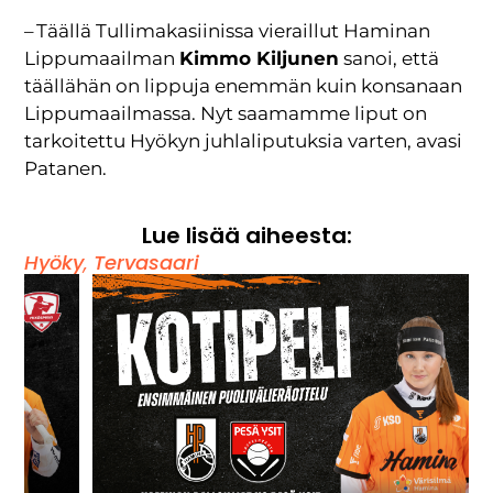
– Täällä Tullimakasiinissa vieraillut Haminan
Lippumaailman
Kimmo Kiljunen
sanoi, että
täällähän on lippuja enemmän kuin konsanaan
Lippumaailmassa. Nyt saamamme liput on
tarkoitettu Hyökyn juhlaliputuksia varten, avasi
Patanen.
Lue lisää aiheesta:
Hyöky
,
Tervasaari