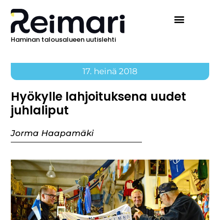
Haminan talousalueen uutislehti
17. heinä 2018
Hyökylle lahjoituksena uudet
juhlaliput
Jorma Haapamäki