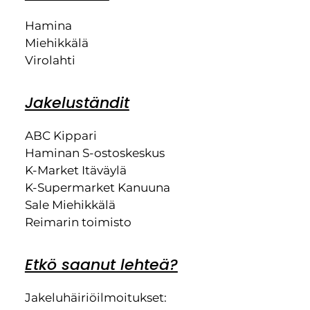
Hamina
Miehikkälä
Virolahti
Jakeluständit
ABC Kippari
Haminan S-ostoskeskus
K-Market Itäväylä
K-Supermarket Kanuuna
Sale Miehikkälä
Reimarin toimisto
Etkö saanut lehteä?
Jakeluhäiriöilmoitukset: