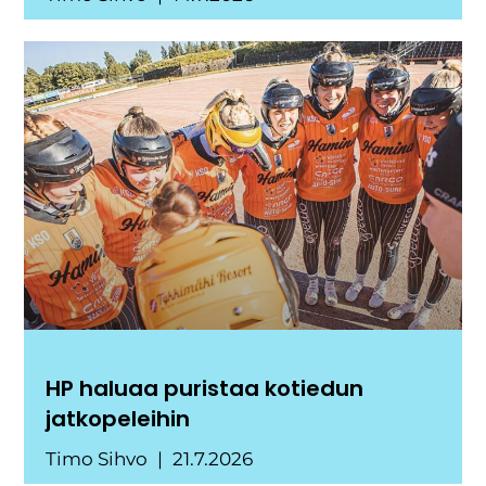
HP haluaa puristaa kotiedun
jatkopeleihin
Timo Sihvo
21.7.2026