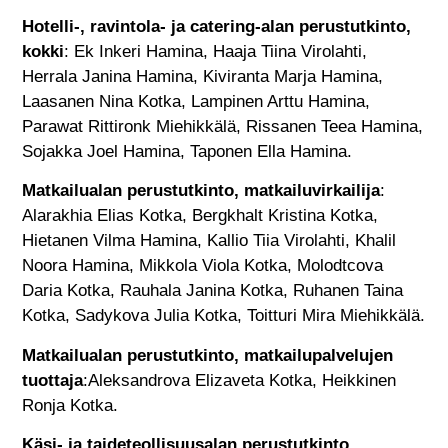
Hotelli-, ravintola- ja catering-alan perustutkinto,
kokki
: Ek Inkeri Hamina, Haaja Tiina Virolahti,
Herrala Janina Hamina, Kiviranta Marja Hamina,
Laasanen Nina Kotka, Lampinen Arttu Hamina,
Parawat Rittironk Miehikkälä, Rissanen Teea Hamina,
Sojakka Joel Hamina, Taponen Ella Hamina.
Matkailualan perustutkinto, matkailuvirkailija
:
Alarakhia Elias Kotka, Bergkhalt Kristina Kotka,
Hietanen Vilma Hamina, Kallio Tiia Virolahti, Khalil
Noora Hamina, Mikkola Viola Kotka, Molodtcova
Daria Kotka, Rauhala Janina Kotka, Ruhanen Taina
Kotka, Sadykova Julia Kotka, Toitturi Mira Miehikkälä.
Matkailualan perustutkinto, matkailupalvelujen
tuottaja
:Aleksandrova Elizaveta Kotka, Heikkinen
Ronja Kotka.
Käsi- ja taideteollisuusalan perustutkinto,