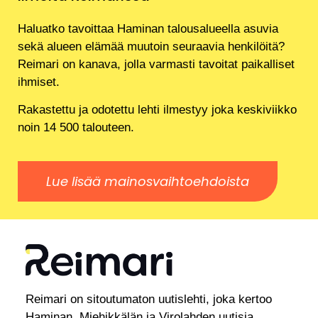
Haluatko tavoittaa Haminan talousalueella asuvia
sekä alueen elämää muutoin seuraavia henkilöitä?
Reimari on kanava, jolla varmasti tavoitat paikalliset
ihmiset.
Rakastettu ja odotettu lehti ilmestyy joka keskiviikko
noin 14 500 talouteen.
Lue lisää mainosvaihtoehdoista
Reimari on sitoutumaton uutislehti, joka kertoo
Haminan, Miehikkälän ja Virolahden uutisia