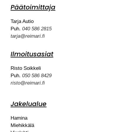
Päätoimittaja
Tarja Autio
Puh.
040 586 2815
tarja@reimari.fi
Ilmoitusasiat
Risto Soikkeli
Puh.
050 586 8429
risto@reimari.fi
Jakelualue
Hamina
Miehikkälä