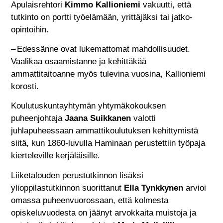
Apulaisrehtori
Kimmo Kallioniemi
vakuutti, että
tutkinto on portti työelämään, yrittäjäksi tai jatko-
opintoihin.
– Edessänne ovat lukemattomat mahdollisuudet.
Vaalikaa osaamistanne ja kehittäkää
ammattitaitoanne myös tulevina vuosina, Kallioniemi
korosti.
Koulutuskuntayhtymän yhtymäkokouksen
puheenjohtaja
Jaana Suikkanen
valotti
juhlapuheessaan ammattikoulutuksen kehittymistä
siitä, kun 1860-luvulla Haminaan perustettiin työpaja
kierteleville kerjäläisille.
Liiketalouden perustutkinnon lisäksi
ylioppilastutkinnon suorittanut
Ella Tynkkynen
arvioi
omassa puheenvuorossaan, että kolmesta
opiskeluvuodesta on jäänyt arvokkaita muistoja ja