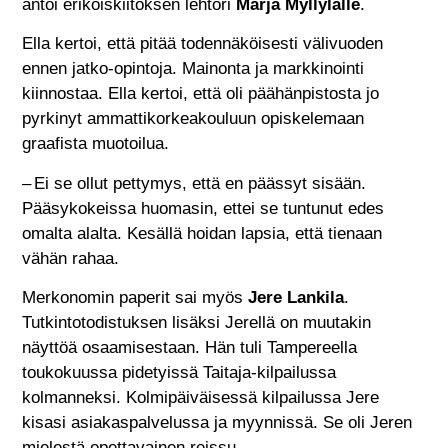
antoi erikoiskiitoksen lehtori
Marja Myllylälle
.
Ella kertoi, että pitää todennäköisesti välivuoden
ennen jatko-opintoja. Mainonta ja markkinointi
kiinnostaa. Ella kertoi, että oli päähänpistosta jo
pyrkinyt ammattikorkeakouluun opiskelemaan
graafista muotoilua.
– Ei se ollut pettymys, että en päässyt sisään.
Pääsykokeissa huomasin, ettei se tuntunut edes
omalta alalta. Kesällä hoidan lapsia, että tienaan
vähän rahaa.
Merkonomin paperit sai myös
Jere Lankila
.
Tutkintotodistuksen lisäksi Jerellä on muutakin
näyttöä osaamisestaan. Hän tuli Tampereella
toukokuussa pidetyissä Taitaja-kilpailussa
kolmanneksi. Kolmipäiväisessä kilpailussa Jere
kisasi asiakaspalvelussa ja myynnissä. Se oli Jeren
mielestä opettavainen reissu.