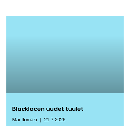
Blacklacen uudet tuulet
Mai Ilomäki
21.7.2026