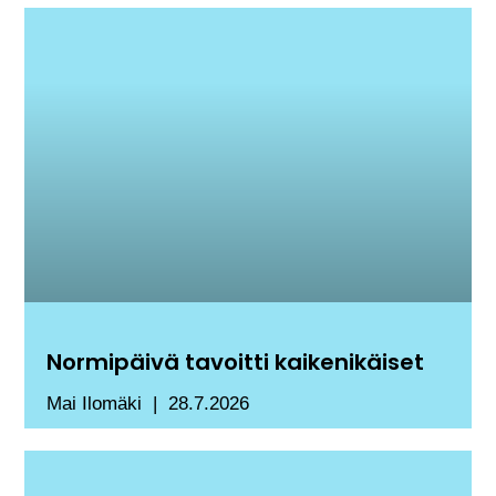
Normipäivä tavoitti kaikenikäiset
Mai Ilomäki
28.7.2026