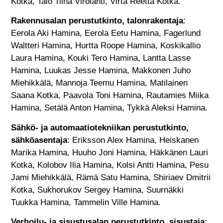
Kotka, Talo Tiina Virolahti, Virta Reetta Kotka.
Rakennusalan perustutkinto, talonrakentaja
:
Eerola Aki Hamina, Eerola Eetu Hamina, Fagerlund
Waltteri Hamina, Hurtta Roope Hamina, Koskikallio
Laura Hamina, Kouki Tero Hamina, Lantta Lasse
Hamina, Luukas Jesse Hamina, Makkonen Juho
Miehikkälä, Mannoja Teemu Hamina, Matilainen
Saana Kotka, Paavola Toni Hamina, Rautamies Miika
Hamina, Setälä Anton Hamina, Tykkä Aleksi Hamina.
Sähkö- ja automaatiotekniikan perustutkinto,
sähköasentaja
: Eriksson Alex Hamina, Heiskanen
Marika Hamina, Huuho Joni Hamina, Häkkänen Lauri
Kotka, Kolobov Ilia Hamina, Kolsi Antti Hamina, Pesu
Jami Miehikkälä, Rämä Satu Hamina, Shiriaev Dmitrii
Kotka, Sukhorukov Sergey Hamina, Suurnäkki
Tuukka Hamina, Tammelin Ville Hamina.
Verhoilu- ja sisustusalan perustutkinto, sisustaja
: