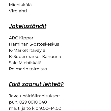
Miehikkälä
Virolahti
Jakeluständit
ABC Kippari
Haminan S-ostoskeskus
K-Market Itäväylä
K-Supermarket Kanuuna
Sale Miehikkälä
Reimarin toimisto
Etkö saanut lehteä?
Jakeluhäiriöilmoitukset:
puh. 029 0010 040
ma, ti ja to klo 9.00–14.00