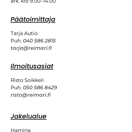
ark. klo 9.00–14.00
Päätoimittaja
Tarja Autio
Puh.
040 586 2815
tarja@reimari.fi
Ilmoitusasiat
Risto Soikkeli
Puh.
050 586 8429
risto@reimari.fi
Jakelualue
Hamina