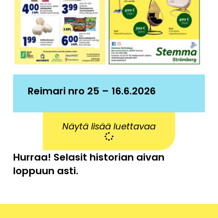
Reimari nro 25 – 16.6.2026
Näytä lisää luettavaa
Hurraa! Selasit historian aivan
loppuun asti.