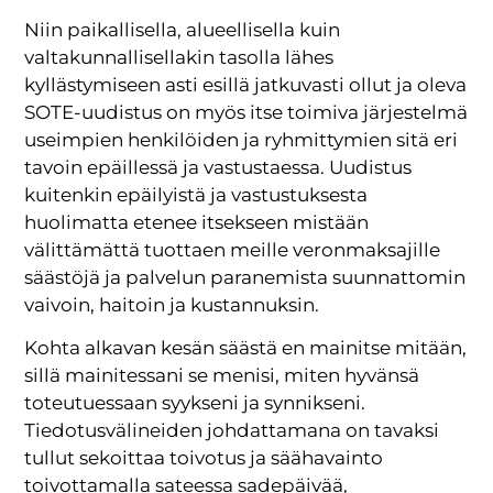
Niin paikallisella, alueellisella kuin
valtakunnallisellakin tasolla lähes
kyllästymiseen asti esillä jatkuvasti ollut ja oleva
SOTE-uudistus on myös itse toimiva järjestelmä
useimpien henkilöiden ja ryhmittymien sitä eri
tavoin epäillessä ja vastustaessa. Uudistus
kuitenkin epäilyistä ja vastustuksesta
huolimatta etenee itsekseen mistään
välittämättä tuottaen meille veronmaksajille
säästöjä ja palvelun paranemista suunnattomin
vaivoin, haitoin ja kustannuksin.
Kohta alkavan kesän säästä en mainitse mitään,
sillä mainitessani se menisi, miten hyvänsä
toteutuessaan syykseni ja synnikseni.
Tiedotusvälineiden johdattamana on tavaksi
tullut sekoittaa toivotus ja säähavainto
toivottamalla sateessa sadepäivää,