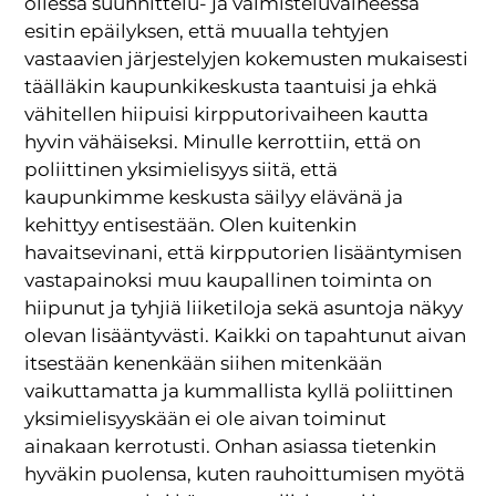
ollessa suunnittelu- ja valmisteluvaiheessa
esitin epäilyksen, että muualla tehtyjen
vastaavien järjestelyjen kokemusten mukaisesti
täälläkin kaupunkikeskusta taantuisi ja ehkä
vähitellen hiipuisi kirpputorivaiheen kautta
hyvin vähäiseksi. Minulle kerrottiin, että on
poliittinen yksimielisyys siitä, että
kaupunkimme keskusta säilyy elävänä ja
kehittyy entisestään. Olen kuitenkin
havaitsevinani, että kirpputorien lisääntymisen
vastapainoksi muu kaupallinen toiminta on
hiipunut ja tyhjiä liiketiloja sekä asuntoja näkyy
olevan lisääntyvästi. Kaikki on tapahtunut aivan
itsestään kenenkään siihen mitenkään
vaikuttamatta ja kummallista kyllä poliittinen
yksimielisyyskään ei ole aivan toiminut
ainakaan kerrotusti. Onhan asiassa tietenkin
hyväkin puolensa, kuten rauhoittumisen myötä