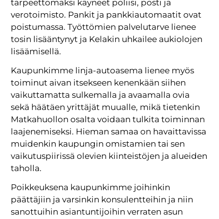
tarpeettomaksi käyneet poliisi, posti ja
verotoimisto. Pankit ja pankkiautomaatit ovat
poistumassa. Työttömien palvelutarve lienee
tosin lisääntynyt ja Kelakin uhkailee aukiolojen
lisäämisellä.
Kaupunkimme linja-autoasema lienee myös
toiminut aivan itsekseen kenenkään siihen
vaikuttamatta sulkemalla ja avaamalla ovia
sekä häätäen yrittäjät muualle, mikä tietenkin
Matkahuollon osalta voidaan tulkita toiminnan
laajenemiseksi. Hieman samaa on havaittavissa
muidenkin kaupungin omistamien tai sen
vaikutuspiirissä olevien kiinteistöjen ja alueiden
taholla.
Poikkeuksena kaupunkimme joihinkin
päättäjiin ja varsinkin konsulentteihin ja niin
sanottuihin asiantuntijoihin verraten asun