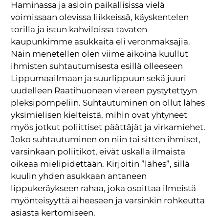
Haminassa ja asioin paikallisissa vielä
voimissaan olevissa liikkeissä, käyskentelen
torilla ja istun kahviloissa tavaten
kaupunkimme asukkaita eli veronmaksajia.
Näin menetellen olen viime aikoina kuullut
ihmisten suhtautumisesta esillä olleeseen
Lippumaailmaan ja suurlippuun sekä juuri
uudelleen Raatihuoneen viereen pystytettyyn
pleksipömpeliin. Suhtautuminen on ollut lähes
yksimielisen kielteistä, mihin ovat yhtyneet
myös jotkut poliittiset päättäjät ja virkamiehet.
Joko suhtautuminen on niin tai sitten ihmiset,
varsinkaan poliitikot, eivät uskalla ilmaista
oikeaa mielipidettään. Kirjoitin ”lähes”, sillä
kuulin yhden asukkaan antaneen
lippukeräykseen rahaa, joka osoittaa ilmeistä
myönteisyyttä aiheeseen ja varsinkin rohkeutta
asiasta kertomiseen.