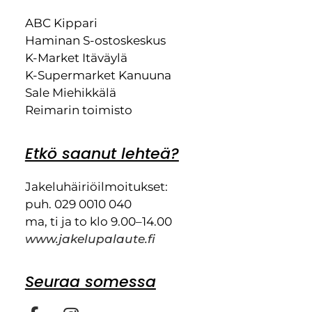
ABC Kippari
Haminan S-ostoskeskus
K-Market Itäväylä
K-Supermarket Kanuuna
Sale Miehikkälä
Reimarin toimisto
Etkö saanut lehteä?
Jakeluhäiriöilmoitukset:
puh. 029 0010 040
ma, ti ja to klo 9.00–14.00
www.jakelupalaute.fi
Seuraa somessa