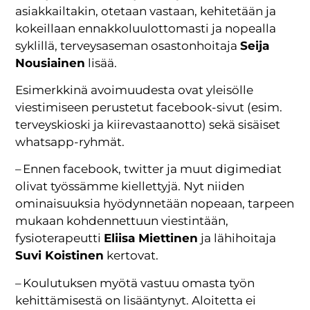
asiakkailtakin, otetaan vastaan, kehitetään ja
kokeillaan ennakkoluulottomasti ja nopealla
syklillä, terveysaseman osastonhoitaja
Seija
Nousiainen
lisää.
Esimerkkinä avoimuudesta ovat yleisölle
viestimiseen perustetut facebook-sivut (esim.
terveyskioski ja kiirevastaanotto) sekä sisäiset
whatsapp-ryhmät.
– Ennen facebook, twitter ja muut digimediat
olivat työssämme kiellettyjä. Nyt niiden
ominaisuuksia hyödynnetään nopeaan, tarpeen
mukaan kohdennettuun viestintään,
fysioterapeutti
Eliisa Miettinen
ja lähihoitaja
Suvi Koistinen
kertovat.
– Koulutuksen myötä vastuu omasta työn
kehittämisestä on lisääntynyt. Aloitetta ei