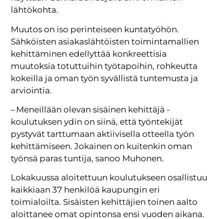
lähtökohta.
Muutos on iso perinteiseen kuntatyöhön.
Sähköisten asiakaslähtöisten toimintamallien
kehittäminen edellyttää konkreettisia
muutoksia totuttuihin työtapoihin, rohkeutta
kokeilla ja oman työn syvällistä tuntemusta ja
arviointia.
– Meneillään olevan sisäinen kehittäjä -
koulutuksen ydin on siinä, että työntekijät
pystyvät tarttumaan aktiivisella otteella työn
kehittämiseen. Jokainen on kuitenkin oman
työnsä paras tuntija, sanoo Muhonen.
Lokakuussa aloitettuun koulutukseen osallistuu
kaikkiaan 37 henkilöä kaupungin eri
toimialoilta. Sisäisten kehittäjien toinen aalto
aloittanee omat opintonsa ensi vuoden aikana.