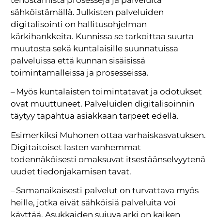
tehostamista prosesseja ja palveluita
sähköistämällä. Julkisten palveluiden
digitalisointi on hallitusohjelman
kärkihankkeita. Kunnissa se tarkoittaa suurta
muutosta sekä kuntalaisille suunnatuissa
palveluissa että kunnan sisäisissä
toimintamalleissa ja prosesseissa.
– Myös kuntalaisten toimintatavat ja odotukset
ovat muuttuneet. Palveluiden digitalisoinnin
täytyy tapahtua asiakkaan tarpeet edellä.
Esimerkiksi Muhonen ottaa varhaiskasvatuksen.
Digitaitoiset lasten vanhemmat
todennäköisesti omaksuvat itsestäänselvyytenä
uudet tiedonjakamisen tavat.
– Samanaikaisesti palvelut on turvattava myös
heille, jotka eivät sähköisiä palveluita voi
käyttää. Asukkaiden sujuva arki on kaiken