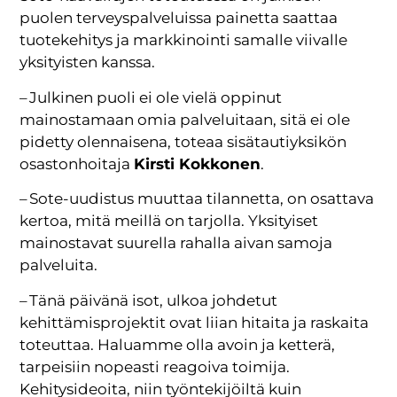
puolen terveyspalveluissa painetta saattaa
tuotekehitys ja markkinointi samalle viivalle
yksityisten kanssa.
– Julkinen puoli ei ole vielä oppinut
mainostamaan omia palveluitaan, sitä ei ole
pidetty olennaisena, toteaa sisätautiyksikön
osastonhoitaja
Kirsti Kokkonen
.
– Sote-uudistus muuttaa tilannetta, on osattava
kertoa, mitä meillä on tarjolla. Yksityiset
mainostavat suurella rahalla aivan samoja
palveluita.
– Tänä päivänä isot, ulkoa johdetut
kehittämisprojektit ovat liian hitaita ja raskaita
toteuttaa. Haluamme olla avoin ja ketterä,
tarpeisiin nopeasti reagoiva toimija.
Kehitysideoita, niin työntekijöiltä kuin