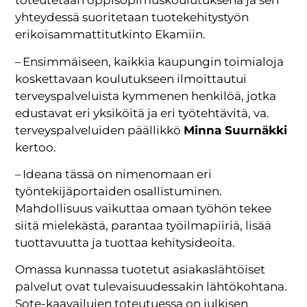
toteutetaan oppisopimuskoulutuksena ja sen
yhteydessä suoritetaan tuotekehitystyön
erikoisammattitutkinto Ekamiin.
– Ensimmäiseen, kaikkia kaupungin toimialoja
koskettavaan koulutukseen ilmoittautui
terveyspalveluista kymmenen henkilöä, jotka
edustavat eri yksiköitä ja eri työtehtävitä, va.
terveyspalveluiden päällikkö
Minna Suurnäkki
kertoo.
– Ideana tässä on nimenomaan eri
työntekijäportaiden osallistuminen.
Mahdollisuus vaikuttaa omaan työhön tekee
siitä mielekästä, parantaa työilmapiiriä, lisää
tuottavuutta ja tuottaa kehitysideoita.
Omassa kunnassa tuotetut asiakaslähtöiset
palvelut ovat tulevaisuudessakin lähtökohtana.
Sote-kaavailujen toteutuessa on julkisen