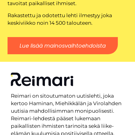
tavoitat paikalliset ihmiset.
Rakastettu ja odotettu lehti ilmestyy joka
keskiviikko noin 14 500 talouteen.
Lue lisää mainosvaihtoehdoista
Reimari on sitoutumaton uutislehti, joka
kertoo Haminan, Miehikkälän ja Virolahden
uutisia mahdollisimman monipuolisesti.
Reimari-lehdestä pääset lukemaan
paikallisten ihmisten tarinoita sekä liike-
elämän kuulumisia positiivisella otteella,