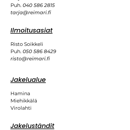
Puh.
040 586 2815
tarja@reimari.fi
Ilmoitusasiat
Risto Soikkeli
Puh.
050 586 8429
risto@reimari.fi
Jakelualue
Hamina
Miehikkälä
Virolahti
Jakeluständit