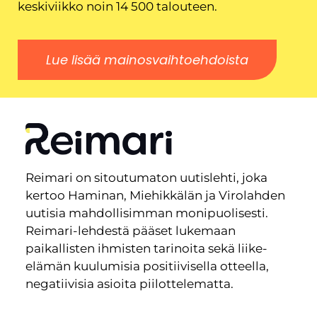
keskiviikko noin 14 500 talouteen.
Lue lisää mainosvaihtoehdoista
Reimari on sitoutumaton uutislehti, joka
kertoo Haminan, Miehikkälän ja Virolahden
uutisia mahdollisimman monipuolisesti.
Reimari-lehdestä pääset lukemaan
paikallisten ihmisten tarinoita sekä liike-
elämän kuulumisia positiivisella otteella,
negatiivisia asioita piilottelematta.