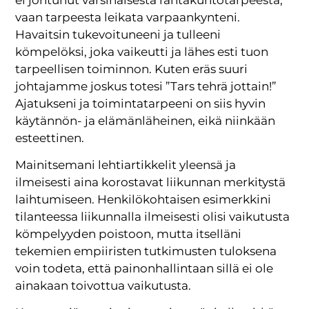
vaan tarpeesta leikata varpaankynteni.
Havaitsin tukevoituneeni ja tulleeni
kömpelöksi, joka vaikeutti ja lähes esti tuon
tarpeellisen toiminnon. Kuten eräs suuri
johtajamme joskus totesi ”Tars tehrä jottain!”
Ajatukseni ja toimintatarpeeni on siis hyvin
käytännön- ja elämänläheinen, eikä niinkään
esteettinen.
Mainitsemani lehtiartikkelit yleensä ja
ilmeisesti aina korostavat liikunnan merkitystä
laihtumiseen. Henkilökohtaisen esimerkkini
tilanteessa liikunnalla ilmeisesti olisi vaikutusta
kömpelyyden poistoon, mutta itselläni
tekemien empiiristen tutkimusten tuloksena
voin todeta, että painonhallintaan sillä ei ole
ainakaan toivottua vaikutusta.