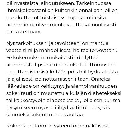
päinvastaista laihdutukseen. Tärkein tuossa
ihmiskokeessani on kuitenkin ennallaan, eli en
ole aloittanut toistaiseksi tupakointia sitä
aiemmin parikymmentä vuotta säännöllisesti
harrastettuani.
Nyt tarkoitukseni ja tavoitteeni on mahtua
vaatteisiini ja mahdollisesti hoitaa terveyttäni.
Se kokemukseni mukaisesti edellyttää
aiemmasta lipsuneiden ruokailutottumusten
muuttamista sisällöltään pois hiilihydraateista
ja ajallisesti painottamiseen iltaan. Onneksi
lääketiede on kehittynyt ja aiempi vanhuuden
sokeritauti on muutettu aikuisiän diabetekseksi
tai kakkostyypin diabetekseksi, jollaisen kurissa
pysymiseen myös hiilihydraatittomuus; siis
suomeksi sokerittomuus auttaa.
Kokemaani kömpelyyteen todennäköisesti