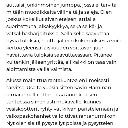
auttaisi jonkinmoinen jumppa, jossa ei tarvita
mitään muodikkaita välineitä ja saleja. Olen
joskus kokeillut aivan eteisen lattialla
suoritettuna jalkakyykkyä, sekä selkä- ja
vatsalihasharjoituksia. Sellaisella saavuttaa
hyviä tuloksia, mutta jälleen kokemuksesta voin
kertoa yleensä laiskuuden voittavan juuri
havaittavia tuloksia saavuttaessaan. Pitänee
kuitenkin jälleen yrittää, eli kaikki on taas vain
aloittamista vailla valmista.
Alussa mainittua rantakuntoa en ilmeisesti
tarvitse. Useita vuosia sitten kävin Haminan
uimarannalla ottamassa aurinkoa sen
tuntuessa siihen asti mukavalle, kunnes
vesiskootterit ryhtyivät kilvan päristelemään ja
valkopaskohanhet valloittivat rantanurmikon.
Nyt olen sieltä pysytellyt poissa ja pysyttelen