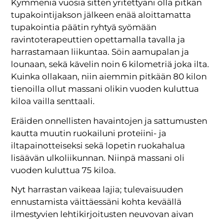
Kymmeniä vuosia sitten yritettyäni olla pitkän
tupakointijakson jälkeen enää aloittamatta
tupakointia päätin ryhtyä syömään
ravintoterapeuttien opettamalla tavalla ja
harrastamaan liikuntaa. Söin aamupalan ja
lounaan, sekä kävelin noin 6 kilometriä joka ilta.
Kuinka ollakaan, niin aiemmin pitkään 80 kilon
tienoilla ollut massani olikin vuoden kuluttua
kiloa vailla senttaali.
Eräiden onnellisten havaintojen ja sattumusten
kautta muutin ruokailuni proteiini- ja
iltapainotteiseksi sekä lopetin ruokahalua
lisäävän ulkoliikunnan. Niinpä massani oli
vuoden kuluttua 75 kiloa.
Nyt harrastan vaikeaa lajia; tulevaisuuden
ennustamista väittäessäni kohta keväällä
ilmestyvien lehtikirjoitusten neuvovan aivan