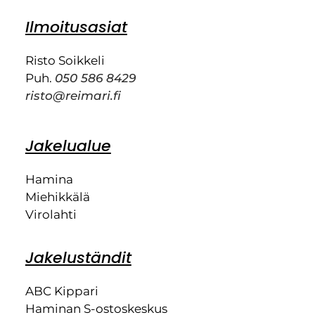
Ilmoitusasiat
Risto Soikkeli
Puh.
050 586 8429
risto@reimari.fi
Jakelualue
Hamina
Miehikkälä
Virolahti
Jakeluständit
ABC Kippari
Haminan S-ostoskeskus