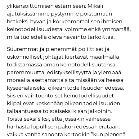
ylikansoittumisen estämiseen. Mikäli
ajatuksissamme pystymme poistumaan
hetkeksi hyvän ja korkeamoraalisen ihmisen
keinotodellisuudesta, voimme ehkä ymmärtää,
mitä tuo edellä oleva havainto tarkoittaa.
Suuremmat ja pienemmät poliittiset ja
uskonnolliset johtajat kiertävät maailmalla
todistamassa oman keinotodellisuutensa
paremmuutta, edistyksellisyyttä ja ylempää
moraalia asettamatta sitä missään vaiheessa
kyseenalaiseksi oikean todellisuuden edessä.
Siis eri vaihtoehtoiset keinotodellisuudet
kilpailevat keskenään oikean todellisuuden
tallaantuessa toistaiseksi kisan jalkoihin.
Toistaiseksi siksi, että jossakin vaiheessa
harhasta lopullisen pakon edessä herätään,
vaikka vanha sanonta kertookin ”kun pienenä