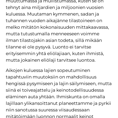
muuttumassa ja mullistumassa, kuten se on
tehnyt aina miljardien ja miljoonien vuosien
kuluessa. Muutaman kymmenen, sadan ja
tuhannen vuoden aikajänne tilastoineen on
melko mitätön kokonaisuuden mittakaavassa,
mutta tutustumalla menneeseen voimme
ilman tilastojakin asian todeta, sillä mikään
tilanne ei ole pysyvä. Luonto ei tarvitse
erityisemmin yhtä eliölajiaan, kuten ihmistä,
mutta jokainen eliölaji tarvitsee luontoa.
Aikojen kuluessa lajien sopeutuminen
tapahtuviin muutoksiin on mahdollisuus
hengissä pysymiseen ja lajin säilymiseen, mutta
siinä ei toiveajattelu ja keinotodellisuudessa
eläminen auta yhtään. Ihmiskunta on omalla
lajillaan ylikansoittanut planeettamme ja pyrkii
niin sanotussa suuressa viisaudessaan
mitätöimään luonnon normaalit keinot