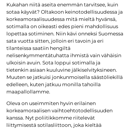
Kukahan niitä aseita enemmän tarvitsee, kuin
sotaa käyvät? Oltakoon keinotodellisuudessa ja
korkeamoraalisuudessa mitä mieltä hyvänsä,
sotimalla on oikeasti edes pieni mahdollisuus
lopettaa sotiminen. Niin kävi onneksi Suomessa
sata vuotta sitten, jolloin eri tavoin ja eri
tilanteissa saatiin hengiltä
nelisenkymmentätuhatta ihmistä vain vähäisin
ulkoisin avuin. Sota loppui sotimalla ja
tietenkin asiaan kuuluvine jälkiselvityksineen.
Muuten se jatkuisi jonkunmoisella säästöliekillä
edelleen, kuten jatkuu monilla tahoilla
maapallollamme.
Oleva on useimmiten hyvin erilainen
korkeamoraalisen vaihtoehtotodellisuuden
kanssa. Nyt poliitikkomme riitelevät
liittymisestä sotilasliittoon, joka kieltää