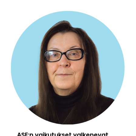
ASF:n vaikutukset valkenevat