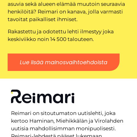
asuvia sekä alueen elämää muutoin seuraavia
henkilöitä? Reimari on kanava, jolla varmasti
tavoitat paikalliset ihmiset.
Rakastettu ja odotettu lehti ilmestyy joka
keskiviikko noin 14 500 talouteen.
Lue lisää mainosvaihtoehdoista
Reimari on sitoutumaton uutislehti, joka
kertoo Haminan, Miehikkälän ja Virolahden
uutisia mahdollisimman monipuolisesti.
Reimari-lehdestä pääset lukemaan