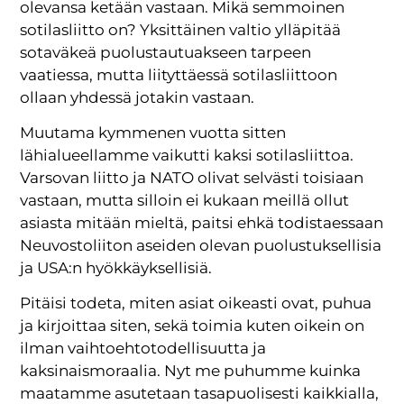
olevansa ketään vastaan. Mikä semmoinen
sotilasliitto on? Yksittäinen valtio ylläpitää
sotaväkeä puolustautuakseen tarpeen
vaatiessa, mutta liityttäessä sotilasliittoon
ollaan yhdessä jotakin vastaan.
Muutama kymmenen vuotta sitten
lähialueellamme vaikutti kaksi sotilasliittoa.
Varsovan liitto ja NATO olivat selvästi toisiaan
vastaan, mutta silloin ei kukaan meillä ollut
asiasta mitään mieltä, paitsi ehkä todistaessaan
Neuvostoliiton aseiden olevan puolustuksellisia
ja USA:n hyökkäyksellisiä.
Pitäisi todeta, miten asiat oikeasti ovat, puhua
ja kirjoittaa siten, sekä toimia kuten oikein on
ilman vaihtoehtotodellisuutta ja
kaksinaismoraalia. Nyt me puhumme kuinka
maatamme asutetaan tasapuolisesti kaikkialla,