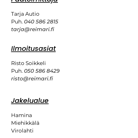
Tarja Autio
Puh.
040 586 2815
tarja@reimari.fi
Ilmoitusasiat
Risto Soikkeli
Puh.
050 586 8429
risto@reimari.fi
Jakelualue
Hamina
Miehikkälä
Virolahti