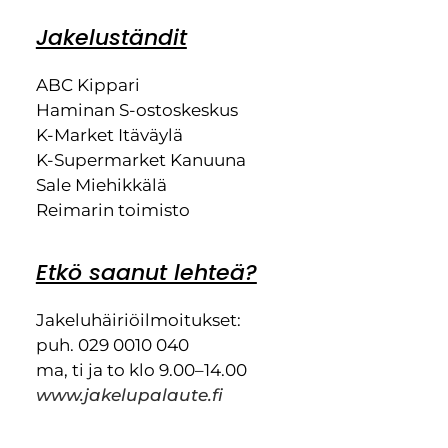
Jakeluständit
ABC Kippari
Haminan S-ostoskeskus
K-Market Itäväylä
K-Supermarket Kanuuna
Sale Miehikkälä
Reimarin toimisto
Etkö saanut lehteä?
Jakeluhäiriöilmoitukset:
puh. 029 0010 040
ma, ti ja to klo 9.00–14.00
www.jakelupalaute.fi