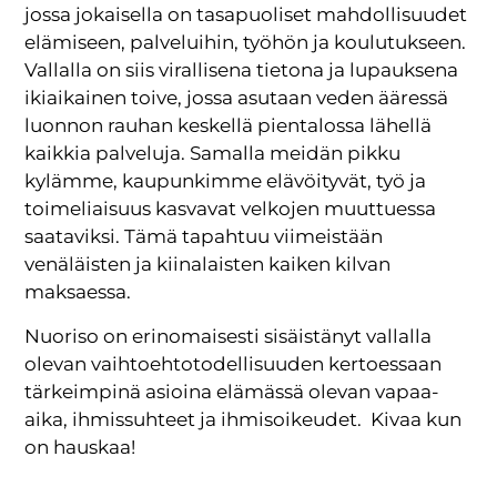
jossa jokaisella on tasapuoliset mahdollisuudet
elämiseen, palveluihin, työhön ja koulutukseen.
Vallalla on siis virallisena tietona ja lupauksena
ikiaikainen toive, jossa asutaan veden ääressä
luonnon rauhan keskellä pientalossa lähellä
kaikkia palveluja. Samalla meidän pikku
kylämme, kaupunkimme elävöityvät, työ ja
toimeliaisuus kasvavat velkojen muuttuessa
saataviksi. Tämä tapahtuu viimeistään
venäläisten ja kiinalaisten kaiken kilvan
maksaessa.
Nuoriso on erinomaisesti sisäistänyt vallalla
olevan vaihtoehtotodellisuuden kertoessaan
tärkeimpinä asioina elämässä olevan vapaa-
aika, ihmissuhteet ja ihmisoikeudet. Kivaa kun
on hauskaa!