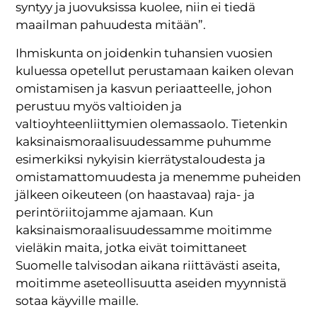
syntyy ja juovuksissa kuolee, niin ei tiedä
maailman pahuudesta mitään”.
Ihmiskunta on joidenkin tuhansien vuosien
kuluessa opetellut perustamaan kaiken olevan
omistamisen ja kasvun periaatteelle, johon
perustuu myös valtioiden ja
valtioyhteenliittymien olemassaolo. Tietenkin
kaksinaismoraalisuudessamme puhumme
esimerkiksi nykyisin kierrätystaloudesta ja
omistamattomuudesta ja menemme puheiden
jälkeen oikeuteen (on haastavaa) raja- ja
perintöriitojamme ajamaan. Kun
kaksinaismoraalisuudessamme moitimme
vieläkin maita, jotka eivät toimittaneet
Suomelle talvisodan aikana riittävästi aseita,
moitimme aseteollisuutta aseiden myynnistä
sotaa käyville maille.