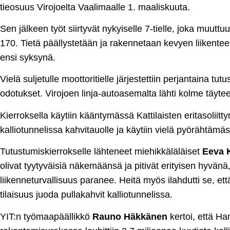
tieosuus Virojoelta Vaalimaalle 1. maaliskuuta.
Sen jälkeen työt siirtyvät nykyiselle 7-tielle, joka muutt
170. Tietä päällystetään ja rakennetaan kevyen liikentee
ensi syksynä.
Vielä suljetulle moottoritielle järjestettiin perjantaina tut
odotukset. Virojoen linja-autoasemalta lähti kolme täyte
Kierroksella käytiin kääntymässä Kattilaisten eritasoliit
kalliotunnelissa kahvitauolle ja käytiin vielä pyörähtämä
Tutustumiskierrokselle lähteneet miehikkäläläiset
Eeva 
olivat tyytyväisiä näkemäänsä ja pitivät erityisen hyvänä,
liikenneturvallisuus paranee. Heitä myös ilahdutti se, että
tilaisuus juoda pullakahvit kalliotunnelissa.
YIT:n työmaapäällikkö
Rauno Häkkänen
kertoi, että Ha