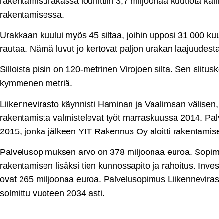
rakentamisurakassa louhittiin 3,7 miljoonaa kuutiota kall
rakentamisessa.
Urakkaan kuului myös 45 siltaa, joihin upposi 31 000 kuu
rautaa. Nämä luvut jo kertovat paljon urakan laajuudesta
Silloista pisin on 120-metrinen Virojoen silta. Sen alitu
kymmenen metriä.
Liikennevirasto käynnisti Haminan ja Vaalimaan välisen, 
rakentamista valmistelevat työt marraskuussa 2014. Palv
2015, jonka jälkeen YIT Rakennus Oy aloitti rakentamis
Palvelusopimuksen arvo on 378 miljoonaa euroa. Sopimu
rakentamisen lisäksi tien kunnossapito ja rahoitus. In
ovat 265 miljoonaa euroa. Palvelusopimus Liikennevirast
solmittu vuoteen 2034 asti.