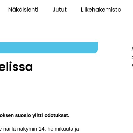
Näköislehti
Jutut
Liikehakemisto
elissa
roksen suosio ylitti odotukset.
lle näillä näkymin 14. helmikuuta ja