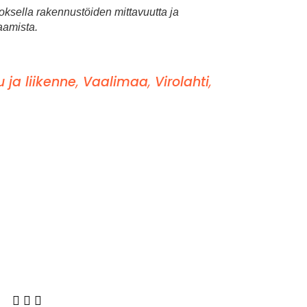
ksella rakennustöiden mittavuutta ja
aamista.
u ja liikenne
,
Vaalimaa
,
Virolahti
,