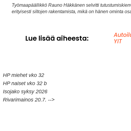
Työmaapäällikkö Rauno Häkkänen selvitti tutustumiskierro
erityisesti siltojen rakentamista, mikä on hänen ominta os
Autoil
Lue lisää aiheesta:
YIT
HP miehet vko 32
HP naiset vko 32 b
Isojako syksy 2026
Rivarimainos 20.7. -->