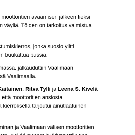
uu moottoritien avaamisen jälkeen tieksi
n väyliä. Töiden on tarkoitus valmistua
ustumiskierros, jonka suosio ylitti
en buukattua bussia.
tymässä, jalkauduttiin Vaalimaan
ssä Vaalimaalla.
Kaitainen
,
Ritva Tylli
ja
Leena S. Kivelä
 että moottoritien ansiosta
 kierroksella tarjoutui ainutlaatuinen
minan ja Vaalimaan välisen moottoritien