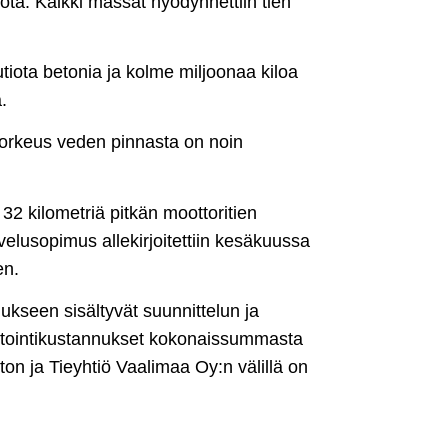
iota. Kaikki massat hyödynnettiin tien
tiota betonia ja kolme miljoonaa kiloa
.
skorkeus veden pinnasta on noin
32 kilometriä pitkän moottoritien
elusopimus allekirjoitettiin kesäkuussa
en.
kseen sisältyvät suunnittelun ja
vestointikustannukset kokonaissummasta
on ja Tieyhtiö Vaalimaa Oy:n välillä on