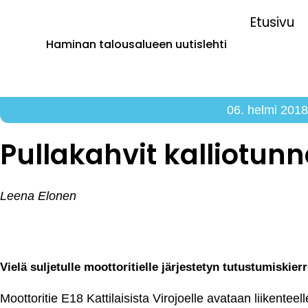
Etusivu
Haminan talousalueen uutislehti
06. helmi 2018
Pullakahvit kalliotunn
Leena Elonen
Vielä suljetulle moottoritielle järjestetyn tutustumiskier
Moottoritie E18 Kattilaisista Virojoelle avataan liikentee