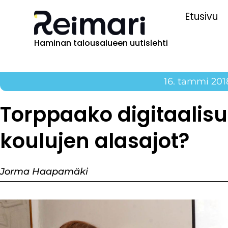
Etusivu
Haminan talousalueen uutislehti
16. tammi 201
Torppaako digitaali
koulujen alasajot?
Jorma Haapamäki