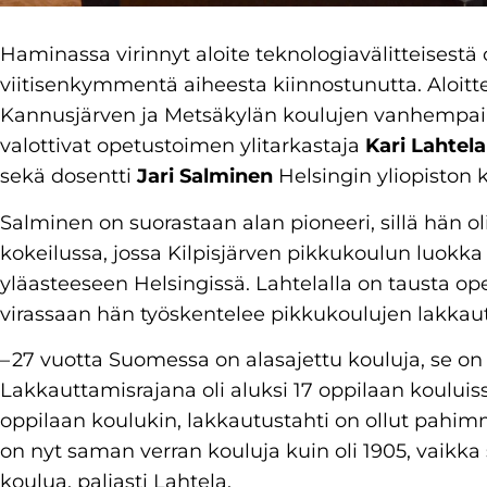
Haminassa virinnyt aloite teknologiavälitteisestä
viitisenkymmentä aiheesta kiinnostunutta. Aloitt
Kannusjärven ja Metsäkylän koulujen vanhempainy
valottivat opetustoimen ylitarkastaja
Kari Lahtela
sekä dosentti
Jari Salminen
Helsingin yliopiston 
Salminen on suorastaan alan pioneeri, sillä hän o
kokeilussa, jossa Kilpisjärven pikkukoulun luokka
yläasteeseen Helsingissä. Lahtelalla on tausta ope
virassaan hän työskentelee pikkukoulujen lakkaut
– 27 vuotta Suomessa on alasajettu kouluja, se on 
Lakkauttamisrajana oli aluksi 17 oppilaan kouluis
oppilaan koulukin, lakkautustahti on ollut pahimm
on nyt saman verran kouluja kuin oli 1905, vaikka s
koulua, paljasti Lahtela.