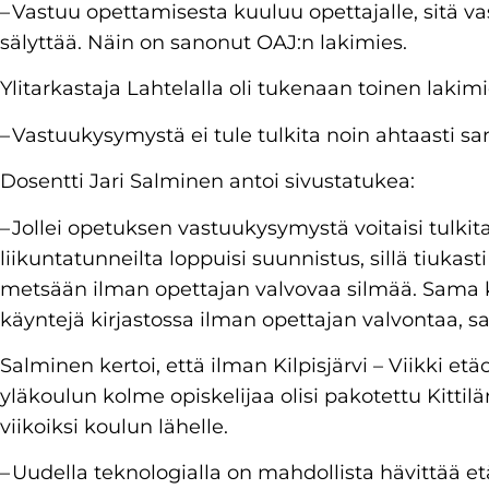
– Vastuu opettamisesta kuuluu opettajalle, sitä va
sälyttää. Näin on sanonut OAJ:n lakimies.
Ylitarkastaja Lahtelalla oli tukenaan toinen lakimi
– Vastuukysymystä ei tule tulkita noin ahtaasti sa
Dosentti Jari Salminen antoi sivustatukea:
– Jollei opetuksen vastuukysymystä voitaisi tulki
liikuntatunneilta loppuisi suunnistus, sillä tiukasti
metsään ilman opettajan valvovaa silmää. Sama 
käyntejä kirjastossa ilman opettajan valvontaa, s
Salminen kertoi, että ilman Kilpisjärvi – Viikki et
yläkoulun kolme opiskelijaa olisi pakotettu Kitt
viikoiksi koulun lähelle.
– Uudella teknologialla on mahdollista hävittää etä