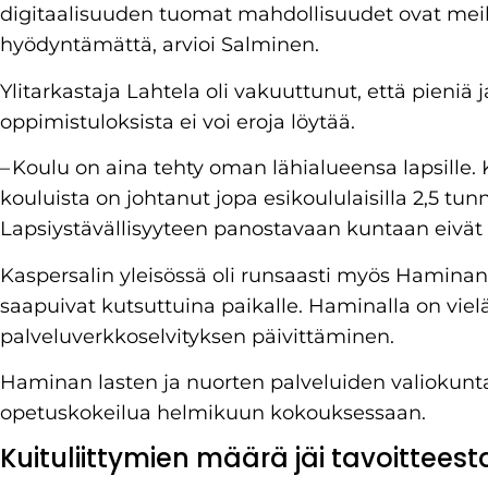
digitaalisuuden tuomat mahdollisuudet ovat meil
hyödyntämättä, arvioi Salminen.
Ylitarkastaja Lahtela oli vakuuttunut, että pieniä ja
oppimistuloksista ei voi eroja löytää.
– Koulu on aina tehty oman lähialueensa lapsille.
kouluista on johtanut jopa esikoululaisilla 2,5 tun
Lapsiystävällisyyteen panostavaan kuntaan eivät
Kaspersalin yleisössä oli runsaasti myös Haminan
saapuivat kutsuttuina paikalle. Haminalla on vie
palveluverkkoselvityksen päivittäminen.
Haminan lasten ja nuorten palveluiden valiokunta 
opetuskokeilua helmikuun kokouksessaan.
Kuituliittymien määrä jäi tavoitteest