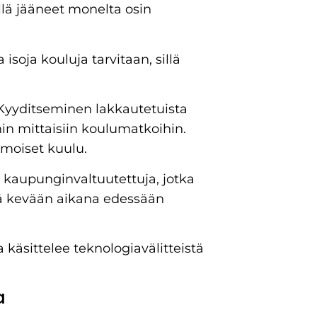
lä jääneet monelta osin
 isoja kouluja tarvitaan, sillä
 Kyyditseminen lakkautetuista
nin mittaisiin koulumatkoihin.
 moiset kuulu.
 kaupunginvaltuutettuja, jotka
lä kevään aikana edessään
käsittelee teknologiavälitteistä
a