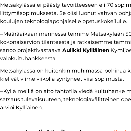
Metsäkylässä ei päästy tavoitteeseen eli 70 sopi
liittymäsopimuksesta. Se olisi luonut vahvan poh
koulujen teknologiapohjaiselle opetuskokeilulle.
– Määräaikaan mennessä teimme Metsäkylään 5
kokonaisarvion tilanteesta ja ratkaisemme tam
sanoo projektivastaava
Aulikki Kylliäinen
Kymijoe
valokuituhankkeesta.
Metsäkylässä on kuitenkin muhimassa pöhinää ku
kielivät viime viikolla syntyneet viisi sopimusta.
– Kyllä meillä on aito tahtotila viedä kuituhanke
satsaus tulevaisuuteen, teknologiavälitteinen opet
arvioi Kylliäinen.