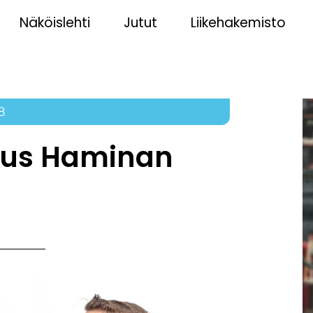
Näköislehti
Jutut
Liikehakemisto
8
suus Haminan