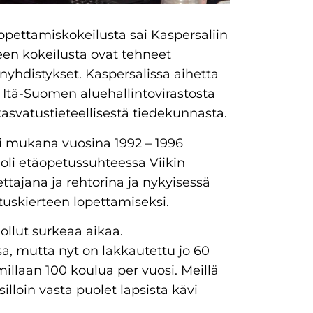
 opettamiskokeilusta sai Kaspersaliin
een kokeilusta ovat tehneet
hdistykset. Kaspersalissa aihetta
Itä-Suomen aluehallintovirastosta
kasvatustieteellisestä tiedekunnasta.
li mukana vuosina 1992 – 1996
 oli etäopetussuhteessa Viikin
ttajana ja rehtorina ja nykyisessä
uskierteen lopettamiseksi.
ollut surkeaa aikaa.
sa, mutta nyt on lakkautettu jo 60
illaan 100 koulua per vuosi. Meillä
illoin vasta puolet lapsista kävi