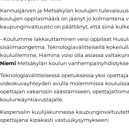
Kannusjärven ja Metsäkylän koulujen tulevaisuus 
koulujen oppilasmäärä on jäänyt jo kolmantena 
kaupunginvaltuusto on päättänyt, että siinä kulk
– Koulumme lakkauttaminen veisi oppilaat Husula
sisäilmaongelma. Teknologiavälitteisellä kokeil
kouluillemme, Hamina voisi olla asiassa valtakunn
Niemi
Metsäkylän koulun vanhempainyhdistykses
Teknologiavälitteisessä opetuksessa yksi opettaja 
videokuvayhteyden avulla molemmissa kouluissa. 
opettajan vakanssin säästämiseen, opettajattomass
koulunkäyntiavustajalle.
Kaspersalin kuulijakunnassa kaupunginvaltuute
opettajana kipakasti vastuukysymykseen: