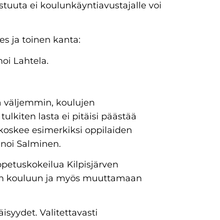
stuuta ei koulunkäyntiavustajalle voi
es ja toinen kanta:
noi Lahtela.
ta väljemmin, koulujen
 tulkiten lasta ei pitäisi päästää
koskee esimerkiksi oppilaiden
anoi Salminen.
äopetuskokeilua Kilpisjärven
ilän kouluun ja myös muuttamaan
isyydet. Valitettavasti