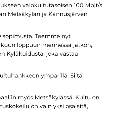
mukseen valokuitutasoisen 100 Mbit/s
jan Metsäkylän ja Kannusjärven
0 sopimusta. Teemme nyt
mikuun loppuun mennessä jatkon,
n Kyläkuidusta, joka vastaa
ituhankkeen ympärillä. Siitä
 maaliin myös Metsäkylässä. Kuitu on
uskokeilu on vain yksi osa sitä,