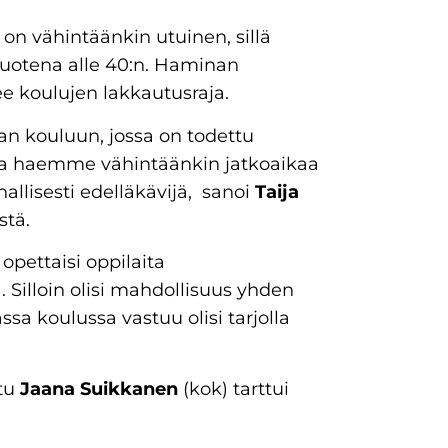
on vähintäänkin utuinen, sillä
vuotena alle 40:n. Haminan
ee koulujen lakkautusraja.
n kouluun, jossa on todettu
ulla haemme vähintäänkin jatkoaikaa
allisesti edelläkävijä, sanoi
Taija
tä.
opettaisi oppilaita
Silloin olisi mahdollisuus yhden
a koulussa vastuu olisi tarjolla
ttu
Jaana Suikkanen
(kok) tarttui