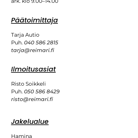
ark. klo 9.00–14.00
Päätoimittaja
Tarja Autio
Puh.
040 586 2815
tarja@reimari.fi
Ilmoitusasiat
Risto Soikkeli
Puh.
050 586 8429
risto@reimari.fi
Jakelualue
Hamina