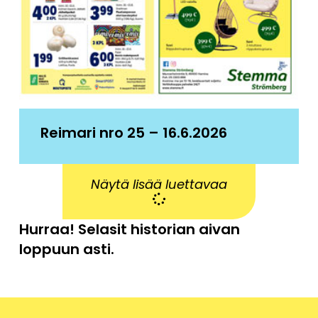
Reimari nro 25 – 16.6.2026
Näytä lisää luettavaa
Hurraa! Selasit historian aivan
loppuun asti.