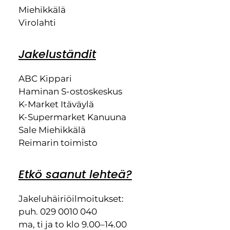
Miehikkälä
Virolahti
Jakeluständit
ABC Kippari
Haminan S-ostoskeskus
K-Market Itäväylä
K-Supermarket Kanuuna
Sale Miehikkälä
Reimarin toimisto
Etkö saanut lehteä?
Jakeluhäiriöilmoitukset:
puh. 029 0010 040
ma, ti ja to klo 9.00–14.00