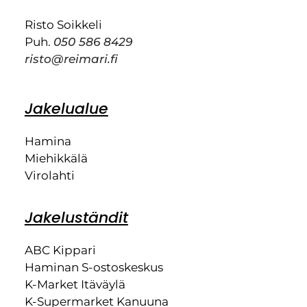
Risto Soikkeli
Puh.
050 586 8429
risto@reimari.fi
Jakelualue
Hamina
Miehikkälä
Virolahti
Jakeluständit
ABC Kippari
Haminan S-ostoskeskus
K-Market Itäväylä
K-Supermarket Kanuuna