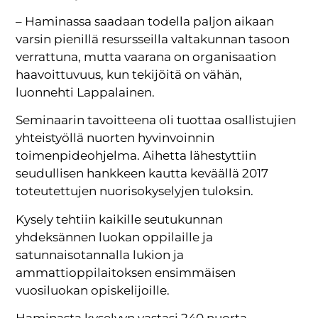
– Haminassa saadaan todella paljon aikaan
varsin pienillä resursseilla valtakunnan tasoon
verrattuna, mutta vaarana on organisaation
haavoittuvuus, kun tekijöitä on vähän,
luonnehti Lappalainen.
Seminaarin tavoitteena oli tuottaa osallistujien
yhteistyöllä nuorten hyvinvoinnin
toimenpideohjelma. Aihetta lähestyttiin
seudullisen hankkeen kautta keväällä 2017
toteutettujen nuorisokyselyjen tuloksin.
Kysely tehtiin kaikille seutukunnan
yhdeksännen luokan oppilaille ja
satunnaisotannalla lukion ja
ammattioppilaitoksen ensimmäisen
vuosiluokan opiskelijoille.