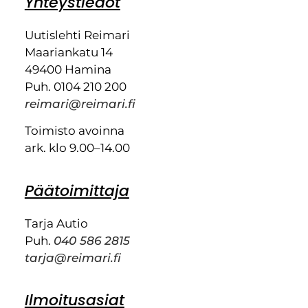
Yhteystiedot
Uutislehti Reimari
Maariankatu 14
49400 Hamina
Puh. 0104 210 200
reimari@reimari.fi
Toimisto avoinna
ark. klo 9.00–14.00
Päätoimittaja
Tarja Autio
Puh.
040 586 2815
tarja@reimari.fi
Ilmoitusasiat