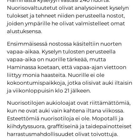
Haminasta kyselyyn vastasi 240 nuorta.
Nuorisovaltuutetut olivat analysoineet kyselyn
tulokset ja tehneet niiden perusteella nostot,
joiden ympärille he olivat valmistelleet omat
alustuksensa.
Ensimmäisessä nostossa käsiteltiin nuorten
vapaa-aikaa. Kyselyn tulosten perusteella
vapaa-aika on nuorille tärkeää, mutta
Haminassa koetaan, että vapaa-ajan viettoon
liittyy monia haasteita. Nuorille ei ole
kokoontumispaikkoja, jotka olisivat auki iltaisin
ja viikonloppuisin klo 21 jälkeen.
Nuorisotilojen aukioloajat ovat riittämättömiä,
kun ne ovat auki vain kahtena iltana viikossa.
Esteettömiä nuorisotiloja ei ole. Mopotalli ja
kiihdytyssuora, graffitiseinä ja taidepainotteiset
harrastusmahdollisuudet olivat toivottuja.