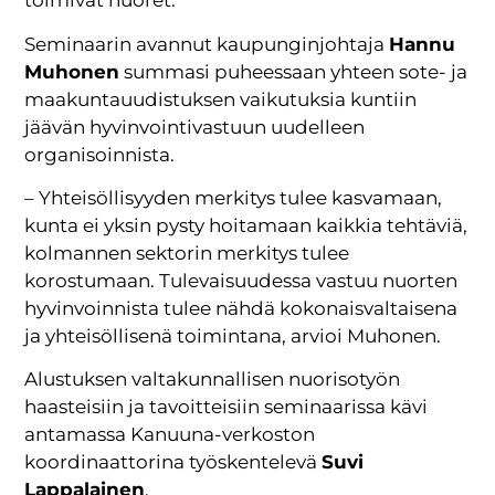
toimivat nuoret.
Seminaarin avannut kaupunginjohtaja
Hannu
Muhonen
summasi puheessaan yhteen sote- ja
maakuntauudistuksen vaikutuksia kuntiin
jäävän hyvinvointivastuun uudelleen
organisoinnista.
– Yhteisöllisyyden merkitys tulee kasvamaan,
kunta ei yksin pysty hoitamaan kaikkia tehtäviä,
kolmannen sektorin merkitys tulee
korostumaan. Tulevaisuudessa vastuu nuorten
hyvinvoinnista tulee nähdä kokonaisvaltaisena
ja yhteisöllisenä toimintana, arvioi Muhonen.
Alustuksen valtakunnallisen nuorisotyön
haasteisiin ja tavoitteisiin seminaarissa kävi
antamassa Kanuuna-verkoston
koordinaattorina työskentelevä
Suvi
Lappalainen
.