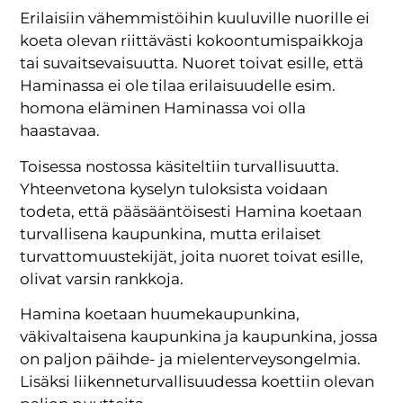
Erilaisiin vähemmistöihin kuuluville nuorille ei
koeta olevan riittävästi kokoontumispaikkoja
tai suvaitsevaisuutta. Nuoret toivat esille, että
Haminassa ei ole tilaa erilaisuudelle esim.
homona eläminen Haminassa voi olla
haastavaa.
Toisessa nostossa käsiteltiin turvallisuutta.
Yhteenvetona kyselyn tuloksista voidaan
todeta, että pääsääntöisesti Hamina koetaan
turvallisena kaupunkina, mutta erilaiset
turvattomuustekijät, joita nuoret toivat esille,
olivat varsin rankkoja.
Hamina koetaan huumekaupunkina,
väkivaltaisena kaupunkina ja kaupunkina, jossa
on paljon päihde- ja mielenterveysongelmia.
Lisäksi liikenneturvallisuudessa koettiin olevan