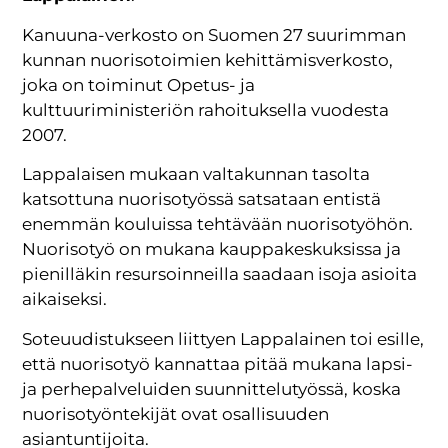
Kanuuna-verkosto on Suomen 27 suurimman
kunnan nuorisotoimien kehittämisverkosto,
joka on toiminut Opetus- ja
kulttuuriministeriön rahoituksella vuodesta
2007.
Lappalaisen mukaan valtakunnan tasolta
katsottuna nuorisotyössä satsataan entistä
enemmän kouluissa tehtävään nuorisotyöhön.
Nuorisotyö on mukana kauppakeskuksissa ja
pienilläkin resursoinneilla saadaan isoja asioita
aikaiseksi.
Soteuudistukseen liittyen Lappalainen toi esille,
että nuorisotyö kannattaa pitää mukana lapsi-
ja perhepalveluiden suunnittelutyössä, koska
nuorisotyöntekijät ovat osallisuuden
asiantuntijoita.