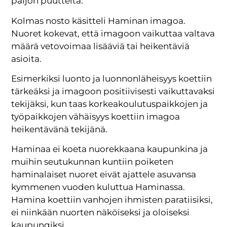
paljon puutteita.
Kolmas nosto käsitteli Haminan imagoa.
Nuoret kokevat, että imagoon vaikuttaa valtava
määrä vetovoimaa lisääviä tai heikentäviä
asioita.
Esimerkiksi luonto ja luonnonläheisyys koettiin
tärkeäksi ja imagoon positiivisesti vaikuttavaksi
tekijäksi, kun taas korkeakoulutuspaikkojen ja
työpaikkojen vähäisyys koettiin imagoa
heikentävänä tekijänä.
Haminaa ei koeta nuorekkaana kaupunkina ja
muihin seutukunnan kuntiin poiketen
haminalaiset nuoret eivät ajattele asuvansa
kymmenen vuoden kuluttua Haminassa.
Hamina koettiin vanhojen ihmisten paratiisiksi,
ei niinkään nuorten näköiseksi ja oloiseksi
kaupungiksi.