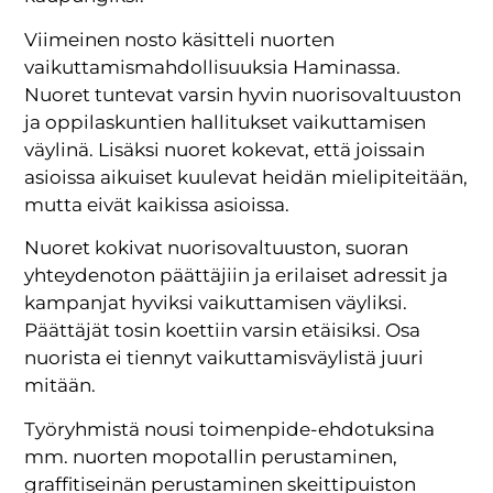
Viimeinen nosto käsitteli nuorten
vaikuttamismahdollisuuksia Haminassa.
Nuoret tuntevat varsin hyvin nuorisovaltuuston
ja oppilaskuntien hallitukset vaikuttamisen
väylinä. Lisäksi nuoret kokevat, että joissain
asioissa aikuiset kuulevat heidän mielipiteitään,
mutta eivät kaikissa asioissa.
Nuoret kokivat nuorisovaltuuston, suoran
yhteydenoton päättäjiin ja erilaiset adressit ja
kampanjat hyviksi vaikuttamisen väyliksi.
Päättäjät tosin koettiin varsin etäisiksi. Osa
nuorista ei tiennyt vaikuttamisväylistä juuri
mitään.
Työryhmistä nousi toimenpide-ehdotuksina
mm. nuorten mopotallin perustaminen,
graffitiseinän perustaminen skeittipuiston