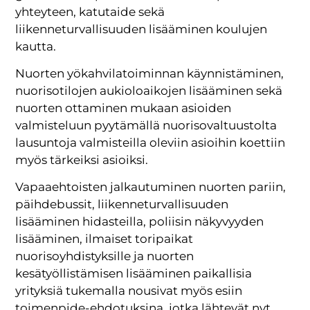
yhteyteen, katutaide sekä
liikenneturvallisuuden lisääminen koulujen
kautta.
Nuorten yökahvilatoiminnan käynnistäminen,
nuorisotilojen aukioloaikojen lisääminen sekä
nuorten ottaminen mukaan asioiden
valmisteluun pyytämällä nuorisovaltuustolta
lausuntoja valmisteilla oleviin asioihin koettiin
myös tärkeiksi asioiksi.
Vapaaehtoisten jalkautuminen nuorten pariin,
päihdebussit, liikenneturvallisuuden
lisääminen hidasteilla, poliisin näkyvyyden
lisääminen, ilmaiset toripaikat
nuorisoyhdistyksille ja nuorten
kesätyöllistämisen lisääminen paikallisia
yrityksiä tukemalla nousivat myös esiin
toimenpide-ehdotuksina, jotka lähtevät nyt