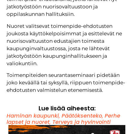
jatkotyöstöön nuorisovaltuustoon ja
oppilaskunnan hallituksiin.
Nuoret valitsevat toimenpide-ehdotusten
joukosta käyttökelpoisimmat ja esittelevät ne
nuorisovaltuuston edustajien toimesta
kaupunginvaltuustossa, josta ne lähtevät
jatkotyöstöön kaupunginhallitukseen ja
valiokuntiin.
Toimenpiteiden seurantaseminaari pidetään
joko keväällä tai syksyllä, riippuen toimenpide-
ehdotusten valmistelun etenemisestä.
Lue lisää aiheesta:
Haminan kaupunki
,
Päätöksenteko
,
Perhe
lapset ja nuoret
,
Terveys ja hyvinvointi