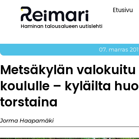
Etusivu
Haminan talousalueen uutislehti
07. marras 20
Metsäkylän valokuitu t
koululle – kyläilta h
torstaina
Jorma Haapamäki