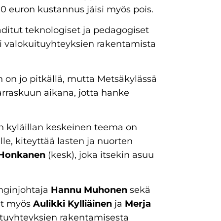
0 euron kustannus jäisi myös pois.
ditut teknologiset ja pedagogiset
si valokuituyhteyksien rakentamista
 on jo pitkällä, mutta Metsäkylässä
arraskuun aikana, jotta hanke
van kyläillan keskeinen teema on
le, kiteyttää lasten ja nuorten
Honkanen
(kesk), joka itsekin asuu
nginjohtaja
Hannu Muhonen
sekä
vat myös
Aulikki Kylliäinen
ja
Merja
ituyhteyksien rakentamisesta