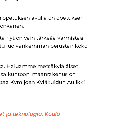
en opetuksen avulla on opetuksen
Honkanen.
utta nyt on vain tärkeää varmistaa
itu luo vankemman perustan koko
kka. Haluamme metsäkyläläiset
ussa kuntoon, maanrakenus on
ttaa Kymijoen Kyläkuidun Aulikki
et ja teknologia
,
Koulu