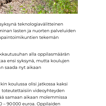
syksynä teknologiavälitteinen
inan lasten ja nuorten palveluiden
mpaintoimikuntien tekemän
akkautusuhan alla oppilasmäärän
ttaa ensi syksynä, mutta koulujen
an saada nyt aikaan
in koulussa olisi jatkossa kaksi
 toteutettaisiin videoyhteyden
yhmää samaan aikaan molemmissa
0 – 90 000 euroa. Oppilaiden