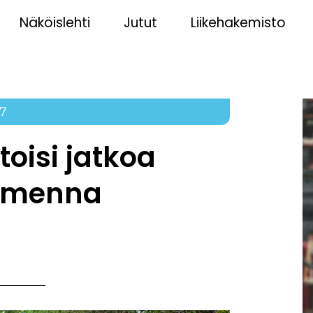
Näköislehti
Jutut
Liikehakemisto
17
oisi jatkoa
uomenna