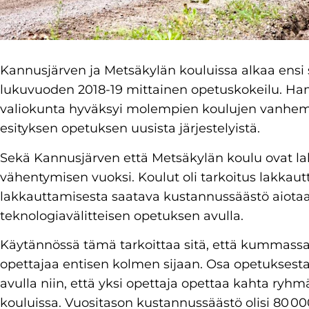
Kannusjärven ja Metsäkylän kouluissa alkaa ensi 
lukuvuoden 2018-19 mittainen opetuskokeilu. Ham
valiokunta hyväksyi molempien koulujen vanhe
esityksen opetuksen uusista järjestelyistä.
Sekä Kannusjärven että Metsäkylän koulu ovat l
vähentymisen vuoksi. Koulut oli tarkoitus lakkau
lakkauttamisesta saatava kustannussäästö aiota
teknologiavälitteisen opetuksen avulla.
Käytännössä tämä tarkoittaa sitä, että kummassak
opettajaa entisen kolmen sijaan. Osa opetuksesta
avulla niin, että yksi opettaja opettaa kahta r
kouluissa. Vuositason kustannussäästö olisi 80 00