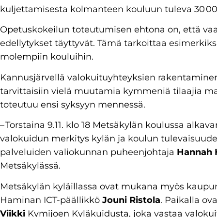
kuljettamisesta kolmanteen kouluun tuleva 30 00
Opetuskokeilun toteutumisen ehtona on, että vaa
edellytykset täyttyvät. Tämä tarkoittaa esimerkik
molempiin kouluihin.
Kannusjärvellä valokuituyhteyksien rakentaminen
tarvittaisiin vielä muutamia kymmeniä tilaajia m
toteutuu ensi syksyyn mennessä.
– Torstaina 9.11. klo 18 Metsäkylän koulussa alka
valokuidun merkitys kylän ja koulun tulevaisuudel
palveluiden valiokunnan puheenjohtaja
Hannah 
Metsäkylässä.
Metsäkylän kyläillassa ovat mukana myös kaupu
Haminan ICT-päällikkö
Jouni Ristola
. Paikalla o
Viikki
Kymijoen Kyläkuidusta, joka vastaa valoku