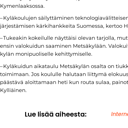
Kymenlaaksossa.
– Kyläkoulujen säilyttäminen teknologiavälitteis
järjestämisen kärkihankkeita Suomessa, kertoo 
– Tukeakin kokeilulle näyttäisi olevan tarjolla, m
ensin valokuidun saaminen Metsäkylään. Valoku
kylän monipuoliselle kehittymiselle.
– Kyläkuidun aikataulu Metsäkylän osalta on tiu
toimimaan. Jos koululle halutaan liittymä eloku
päästävä aloittamaan heti kun routa sulaa, paino
Kylliäinen.
Lue lisää aiheesta:
Intern