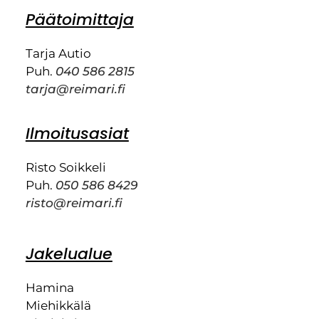
Päätoimittaja
Tarja Autio
Puh.
040 586 2815
tarja@reimari.fi
Ilmoitusasiat
Risto Soikkeli
Puh.
050 586 8429
risto@reimari.fi
Jakelualue
Hamina
Miehikkälä