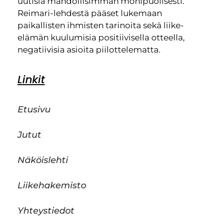
uutisia mahdollisimman monipuolisesti.
Reimari-lehdestä pääset lukemaan
paikallisten ihmisten tarinoita sekä liike-
elämän kuulumisia positiivisella otteella,
negatiivisia asioita piilottelematta.
Linkit
Etusivu
Jutut
Näköislehti
Liikehakemisto
Yhteystiedot