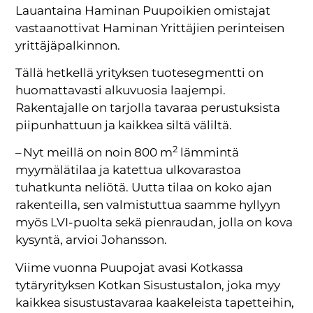
Lauantaina Haminan Puupoikien omistajat
vastaanottivat Haminan Yrittäjien perinteisen
yrittäjäpalkinnon.
Tällä hetkellä yrityksen tuotesegmentti on
huomattavasti alkuvuosia laajempi.
Rakentajalle on tarjolla tavaraa perustuksista
piipunhattuun ja kaikkea siltä väliltä.
2
– Nyt meillä on noin 800 m
lämmintä
myymälätilaa ja katettua ulkovarastoa
tuhatkunta neliötä. Uutta tilaa on koko ajan
rakenteilla, sen valmistuttua saamme hyllyyn
myös LVI-puolta sekä pienraudan, jolla on kova
kysyntä, arvioi Johansson.
Viime vuonna Puupojat avasi Kotkassa
tytäryrityksen Kotkan Sisustustalon, joka myy
kaikkea sisustustavaraa kaakeleista tapetteihin,