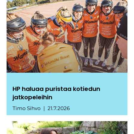
HP haluaa puristaa kotiedun
jatkopeleihin
Timo Sihvo
21.7.2026