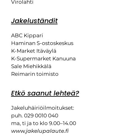
Virolahti
Jakeluständit
ABC Kippari
Haminan S-ostoskeskus
K-Market Itäväylä
K-Supermarket Kanuuna
Sale Miehikkälä
Reimarin toimisto
Etkö saanut lehteä?
Jakeluhäiriöilmoitukset:
puh. 029 0010 040
ma, ti ja to klo 9.00–14.00
www.jakelupalaute.fi