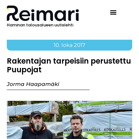
Haminan talousalueen uutislehti
10. loka 2017
Rakentajan tarpeisiin perustettu
Puupojat
Jorma Haapamäki