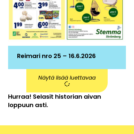
Reimari nro 25 – 16.6.2026
Näytä lisää luettavaa
Hurraa! Selasit historian aivan
loppuun asti.