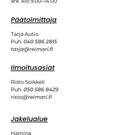
ark. klo 9.00–14.00
Päätoimittaja
Tarja Autio
Puh.
040 586 2815
tarja@reimari.fi
Ilmoitusasiat
Risto Soikkeli
Puh.
050 586 8429
risto@reimari.fi
Jakelualue
Hamina