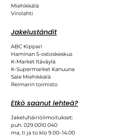
Miehikkälä
Virolahti
Jakeluständit
ABC Kippari
Haminan S-ostoskeskus
K-Market Itäväylä
K-Supermarket Kanuuna
Sale Miehikkälä
Reimarin toimisto
Etkö saanut lehteä?
Jakeluhäiriöilmoitukset:
puh. 029 0010 040
ma, ti ja to klo 9.00–14.00