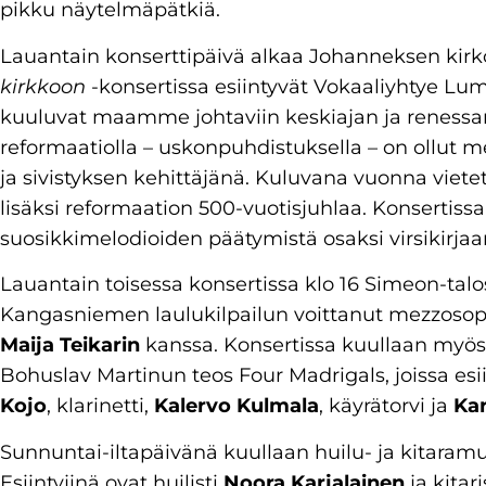
pikku näytelmäpätkiä.
Lauantain konserttipäivä alkaa Johanneksen kirko
kirkkoon
-konsertissa esiintyvät Vokaaliyhtye Lum
kuuluvat maamme johtaviin keskiajan ja renessan
reformaatiolla – uskonpuhdistuksella – on ollut 
ja sivistyksen kehittäjänä. Kuluvana vuonna viet
lisäksi reformaation 500-vuotisjuhlaa. Konsertiss
suosikkimelodioiden päätymistä osaksi virsikirj
Lauantain toisessa konsertissa klo 16 Simeon-talo
Kangasniemen laulukilpailun voittanut mezzoso
Maija Teikarin
kanssa. Konsertissa kuullaan myös 
Bohuslav Martinun teos Four Madrigals, joissa esi
Kojo
, klarinetti,
Kalervo Kulmala
, käyrätorvi ja
Kar
Sunnuntai-iltapäivänä kuullaan huilu- ja kitaram
Esiintyjinä ovat huilisti
Noora Karjalainen
ja kitari