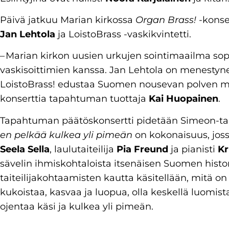
Päivä jatkuu Marian kirkossa
Organ Brass!
-konser
Jan Lehtola
ja LoistoBrass -vaskikvintetti.
– Marian kirkon uusien urkujen sointimaailma sop
vaskisoittimien kanssa. Jan Lehtola on menestyne
LoistoBrass! edustaa Suomen nousevan polven muu
konserttia tapahtuman tuottaja
Kai Huopainen
.
Tapahtuman päätöskonsertti pidetään Simeon-tal
en pelkää kulkea yli pimeän
on kokonaisuus, jossa
Seela Sella
, laulutaiteilija
Pia Freund
ja pianisti
Kr
sävelin ihmiskohtaloista itsenäisen Suomen historia
taiteilijakohtaamisten kautta käsitellään, mitä on
kukoistaa, kasvaa ja luopua, olla keskellä luomista
ojentaa käsi ja kulkea yli pimeän.