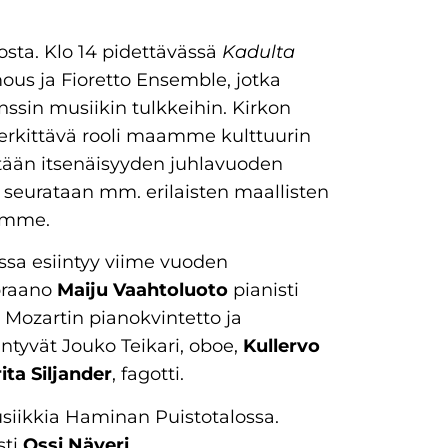
sta. Klo 14 pidettävässä
Kadulta
ous ja Fioretto Ensemble, jotka
ssin musiikin tulkkeihin. Kirkon
merkittävä rooli maamme kulttuurin
etään itsenäisyyden juhlavuoden
a seurataan mm. erilaisten maallisten
aamme.
ssa esiintyy viime vuoden
praano
Maiju Vaahtoluoto
pianisti
Mozartin pianokvintetto ja
intyvät Jouko Teikari, oboe,
Kullervo
ita Siljander
, fagotti.
usiikkia Haminan Puistotalossa.
sti
Ossi Näveri
.