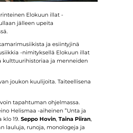
nteinen Elokuun illat -
llaan jälleen upeita
sä.
amarimusiikista ja esiintyjinä
iikkia -nimityksellä Elokuun illat
 kulttuurihistoriaa ja menneiden
 joukon kuulijoita. Taiteellisena
avoin tapahtuman ohjelmassa.
no Helismaa -aiheinen ”Unta ja
a klo 19.
Seppo Hovin
,
Taina Piiran
,
n lauluja, runoja, monologeja ja