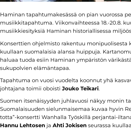
Haminan tapahtumakesässä on pian vuorossa peri
musiikkitapahtuma. Viikonvaihteessa 18.-20.8. kuu
musiikkiesityksiä Haminan historiallisessa miljöös
Konserttien ohjelmisto rakentuu monipuolisesta k
kuullaan suomalaisia alansa huippuja. Kartanomus
haluaa tuoda esiin Haminan ympäristön värikästä
sukupolvien elämäntapaa.
Tapahtuma on vuosi vuodelta koonnut yhä kasvavan
johtajana toimii oboisti
Jouko Teikari
.
Suomen itsenäisyyden juhlavuosi näkyy monin t
Suomalaisuuden sielunmaisemaa kuvaa hyvin Rei
totta”-konsertti Wanhalla Työskillä perjantai-iltan
Hannu Lehtosen
ja
Ahti Jokisen
seurassa kuullaa