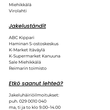
Miehikkälä
Virolahti
Jakeluständit
ABC Kippari
Haminan S-ostoskeskus
K-Market Itäväylä
K-Supermarket Kanuuna
Sale Miehikkälä
Reimarin toimisto
Etkö saanut lehteä?
Jakeluhäiriöilmoitukset:
puh. 029 0010 040
ma, ti ja to klo 9.00–14.00