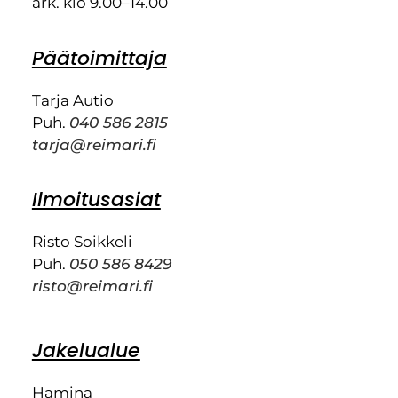
ark. klo 9.00–14.00
Päätoimittaja
Tarja Autio
Puh.
040 586 2815
tarja@reimari.fi
Ilmoitusasiat
Risto Soikkeli
Puh.
050 586 8429
risto@reimari.fi
Jakelualue
Hamina