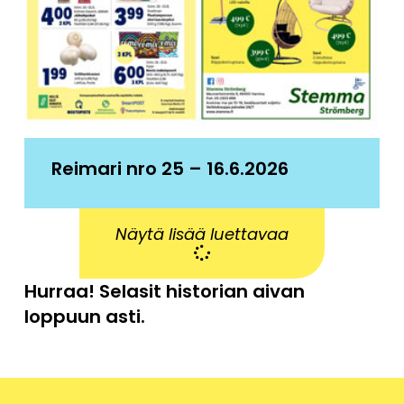
Reimari nro 25 – 16.6.2026
Näytä lisää luettavaa
Hurraa! Selasit historian aivan
loppuun asti.